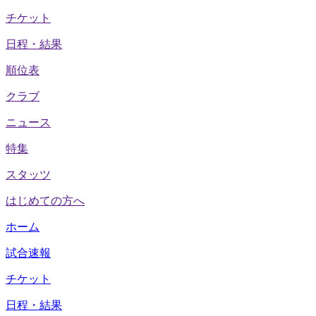
チケット
日程・結果
順位表
クラブ
ニュース
特集
スタッツ
はじめての方へ
ホーム
試合速報
チケット
日程・結果