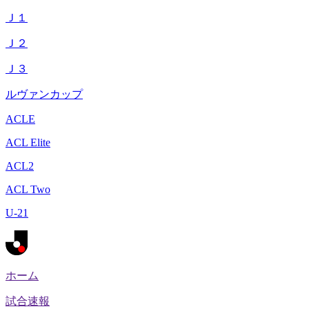
Ｊ１
Ｊ２
Ｊ３
ルヴァンカップ
ACLE
ACL Elite
ACL2
ACL Two
U-21
ホーム
試合速報