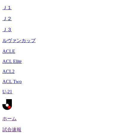
Ｊ１
Ｊ２
Ｊ３
ルヴァンカップ
ACLE
ACL Elite
ACL2
ACL Two
U-21
ホーム
試合速報