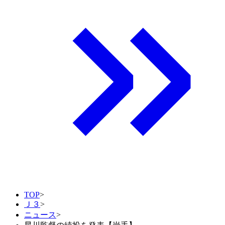
TOP
>
Ｊ３
>
ニュース
>