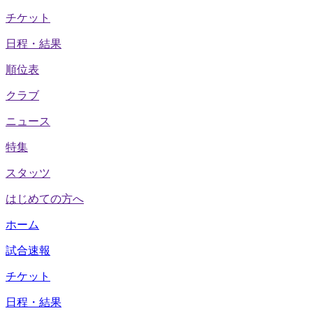
チケット
日程・結果
順位表
クラブ
ニュース
特集
スタッツ
はじめての方へ
ホーム
試合速報
チケット
日程・結果