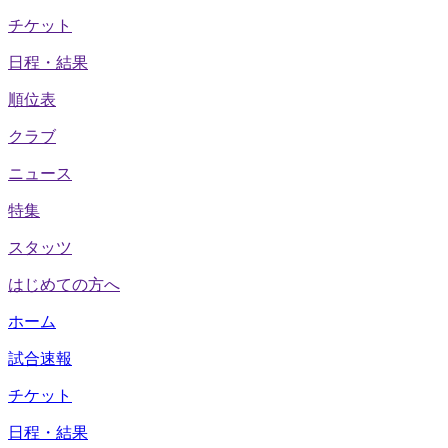
チケット
日程・結果
順位表
クラブ
ニュース
特集
スタッツ
はじめての方へ
ホーム
試合速報
チケット
日程・結果