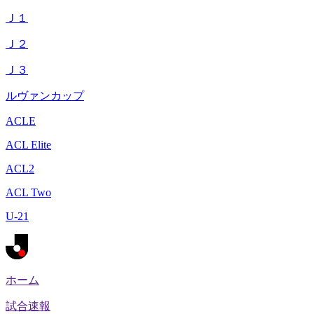
Ｊ１
Ｊ２
Ｊ３
ルヴァンカップ
ACLE
ACL Elite
ACL2
ACL Two
U-21
ホーム
試合速報