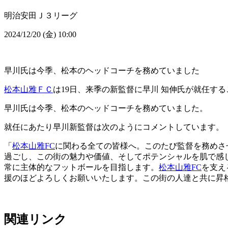
明治安田Ｊ３リーグ
2024/12/20 (金) 10:00
早川氏は今季、松本のヘッドコーチを務めていました
松本山雅ＦＣ
は19日、来季の新監督に早川 知伸氏が就任す
早川氏は今季、松本のヘッドコーチを務めていました。
就任にあたり早川新監督は次のようにコメントしています。
「
松本山雅FC
に関わる全ての皆様へ。このたび監督を務めさ
過ごし、この街の魅力や価値、そしてポテンシャルを肌で感
常に主体的なフットボールを目指します。
松本山雅FC
を支え
援のほどよろしくお願いいたします。この街の人達と共に昇
関連リンク