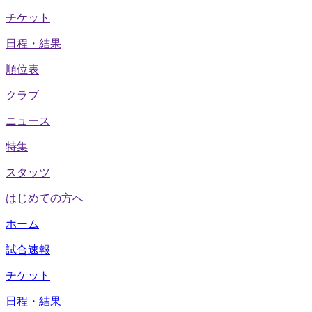
チケット
日程・結果
順位表
クラブ
ニュース
特集
スタッツ
はじめての方へ
ホーム
試合速報
チケット
日程・結果