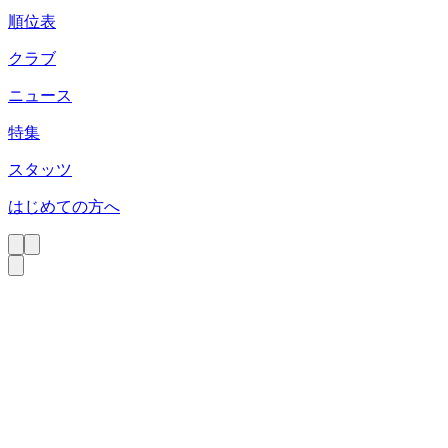
順位表
クラブ
ニュース
特集
スタッツ
はじめての方へ