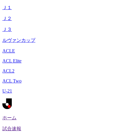
Ｊ１
Ｊ２
Ｊ３
ルヴァンカップ
ACLE
ACL Elite
ACL2
ACL Two
U-21
ホーム
試合速報