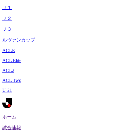
Ｊ１
Ｊ２
Ｊ３
ルヴァンカップ
ACLE
ACL Elite
ACL2
ACL Two
U-21
ホーム
試合速報