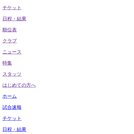
チケット
日程・結果
順位表
クラブ
ニュース
特集
スタッツ
はじめての方へ
ホーム
試合速報
チケット
日程・結果