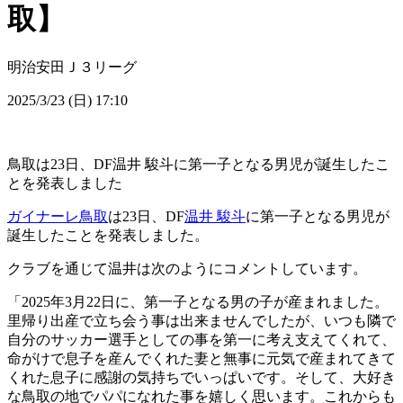
取】
明治安田Ｊ３リーグ
2025/3/23 (日) 17:10
鳥取は23日、DF温井 駿斗に第一子となる男児が誕生したこ
とを発表しました
ガイナーレ鳥取
は23日、DF
温井 駿斗
に第一子となる男児が
誕生したことを発表しました。
クラブを通じて温井は次のようにコメントしています。
「2025年3月22日に、第一子となる男の子が産まれました。
里帰り出産で立ち会う事は出来ませんでしたが、いつも隣で
自分のサッカー選手としての事を第一に考え支えてくれて、
命がけで息子を産んでくれた妻と無事に元気で産まれてきて
くれた息子に感謝の気持ちでいっぱいです。そして、大好き
な鳥取の地でパパになれた事を嬉しく思います。これからも