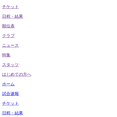
チケット
日程・結果
順位表
クラブ
ニュース
特集
スタッツ
はじめての方へ
ホーム
試合速報
チケット
日程・結果