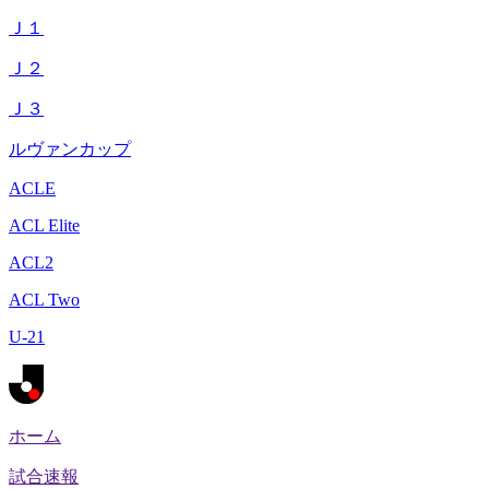
Ｊ１
Ｊ２
Ｊ３
ルヴァンカップ
ACLE
ACL Elite
ACL2
ACL Two
U-21
ホーム
試合速報