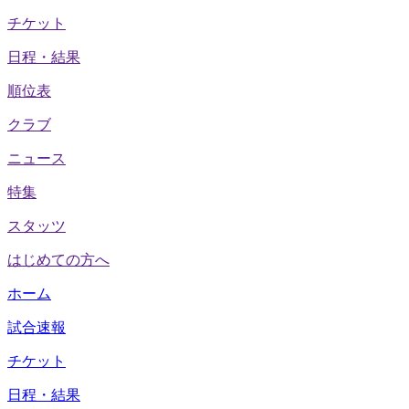
チケット
日程・結果
順位表
クラブ
ニュース
特集
スタッツ
はじめての方へ
ホーム
試合速報
チケット
日程・結果