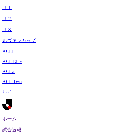
Ｊ１
Ｊ２
Ｊ３
ルヴァンカップ
ACLE
ACL Elite
ACL2
ACL Two
U-21
ホーム
試合速報