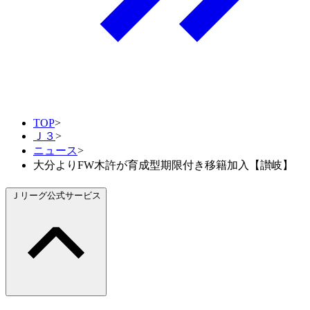
TOP
>
Ｊ３
>
ニュース
>
大分よりFW木許が育成型期限付き移籍加入【讃岐】
Ｊリーグ公式サービス