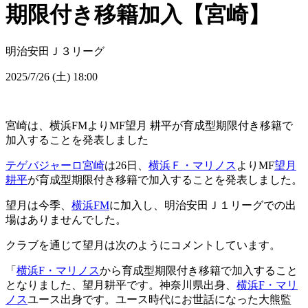
期限付き移籍加入【宮崎】
明治安田Ｊ３リーグ
2025/7/26 (土) 18:00
宮崎は、横浜FMよりMF望月 耕平が育成型期限付き移籍で
加入することを発表しました
テゲバジャーロ宮崎
は26日、
横浜Ｆ・マリノス
よりMF
望月
耕平
が育成型期限付き移籍で加入することを発表しました。
望月は今季、
横浜FM
に加入し、明治安田Ｊ１リーグでの出
場はありませんでした。
クラブを通じて望月は次のようにコメントしています。
「
横浜F・マリノス
から育成型期限付き移籍で加入すること
となりました、望月耕平です。神奈川県出身、
横浜F・マリ
ノス
ユース出身です。ユース時代にお世話になった大熊監