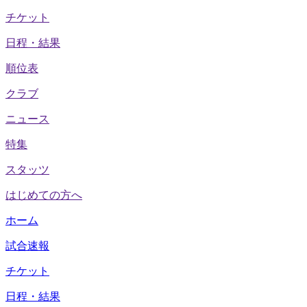
チケット
日程・結果
順位表
クラブ
ニュース
特集
スタッツ
はじめての方へ
ホーム
試合速報
チケット
日程・結果