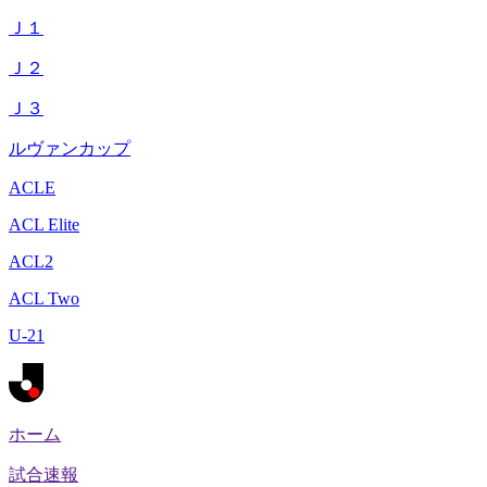
Ｊ１
Ｊ２
Ｊ３
ルヴァンカップ
ACLE
ACL Elite
ACL2
ACL Two
U-21
ホーム
試合速報