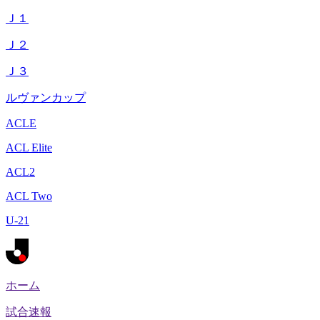
Ｊ１
Ｊ２
Ｊ３
ルヴァンカップ
ACLE
ACL Elite
ACL2
ACL Two
U-21
ホーム
試合速報