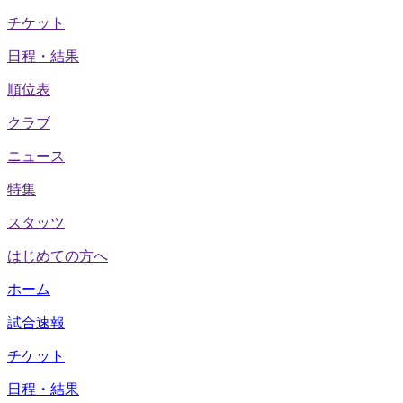
チケット
日程・結果
順位表
クラブ
ニュース
特集
スタッツ
はじめての方へ
ホーム
試合速報
チケット
日程・結果