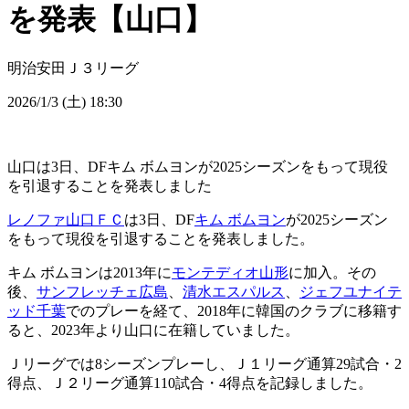
を発表【山口】
明治安田Ｊ３リーグ
2026/1/3 (土) 18:30
山口は3日、DFキム ボムヨンが2025シーズンをもって現役
を引退することを発表しました
レノファ山口ＦＣ
は3日、DF
キム ボムヨン
が2025シーズン
をもって現役を引退することを発表しました。
キム ボムヨンは2013年に
モンテディオ山形
に加入。その
後、
サンフレッチェ広島
、
清水エスパルス
、
ジェフユナイテ
ッド千葉
でのプレーを経て、2018年に韓国のクラブに移籍す
ると、2023年より山口に在籍していました。
Ｊリーグでは8シーズンプレーし、Ｊ１リーグ通算29試合・2
得点、Ｊ２リーグ通算110試合・4得点を記録しました。