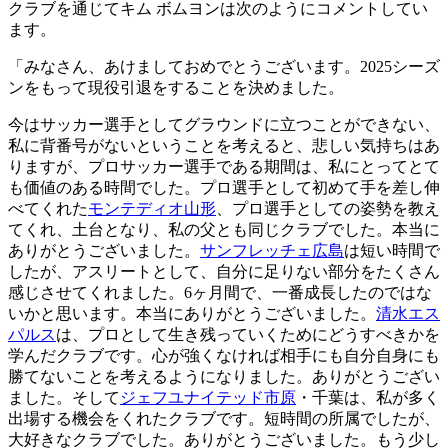
クラブを通じてキム ボムヨンは次のようにコメントしてい
ます。
「みなさん、あけましておめでとうございます。2025シーズ
ンをもって現役引退をすることを決めました。
今はサッカー選手としてグラウンドに立つことができない、
私に背番号がないということを考えると、悲しい気持ちはあ
りますが、プロサッカー選手である期間は、私にとってとて
も価値のある時間でした。プロ選手として初めて手を差し伸
べてくれた
モンテディオ山形
、プロ選手としての姿勢を教え
てくれ、土台となり、私の父とも同じクラブでした。本当に
ありがとうございました。
サンフレッチェ広島
は短い時間で
したが、アスリートとして、自分に足りない部分をたくさん
感じさせてくれました。6ヶ月間で、一番成長したのではな
いかと思います。本当にありがとうございました。
清水エス
パルス
は、プロとして生き残っていくためにどうすべきかを
学んだクラブです。心が強くなければ相手にも自分自身にも
勝てないことを考えるようになりました。ありがとうござい
ました。そして
ジェフユナイテッド市原
・千葉は、私が多く
出場する機会をくれたクラブです。短時間の所属でしたが、
大好きなクラブでした。ありがとうございました。もう少し