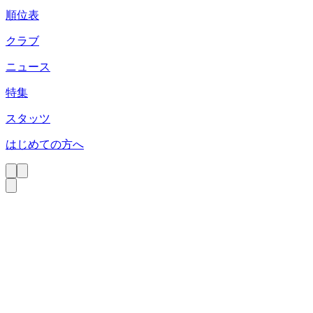
順位表
クラブ
ニュース
特集
スタッツ
はじめての方へ