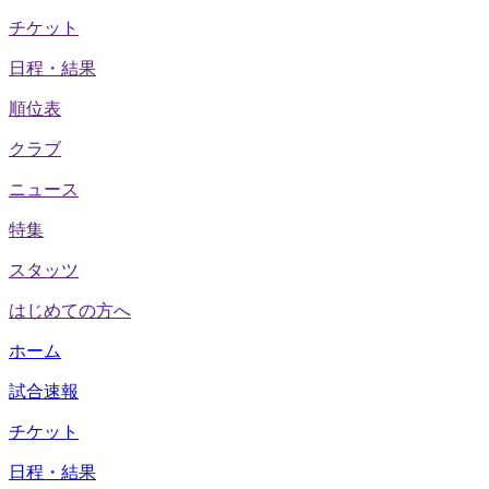
チケット
日程・結果
順位表
クラブ
ニュース
特集
スタッツ
はじめての方へ
ホーム
試合速報
チケット
日程・結果