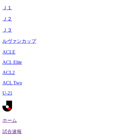
Ｊ１
Ｊ２
Ｊ３
ルヴァンカップ
ACLE
ACL Elite
ACL2
ACL Two
U-21
ホーム
試合速報