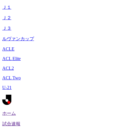
Ｊ１
Ｊ２
Ｊ３
ルヴァンカップ
ACLE
ACL Elite
ACL2
ACL Two
U-21
ホーム
試合速報