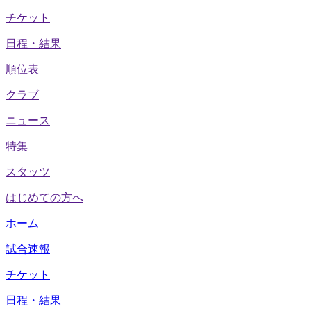
チケット
日程・結果
順位表
クラブ
ニュース
特集
スタッツ
はじめての方へ
ホーム
試合速報
チケット
日程・結果