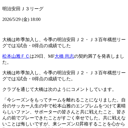
明治安田Ｊ３リーグ
2026/5/29 (金) 18:00
大橋は昨季加入し、今季の明治安田Ｊ２・Ｊ３百年構想リー
グでは3試合・0得点の成績でした
松本山雅ＦＣ
は29日、MF
大橋 尚志
の契約満了を発表しまし
た。
大橋は昨季加入し、今季の明治安田Ｊ２・Ｊ３百年構想リー
グでは3試合・0得点の成績でした。
クラブを通じて大橋は次のようにコメントしています。
「今シーズンをもってチームを離れることになりました。自
分のサッカー人生の中で松本山雅のエンブレムをつけて素晴
らしいファン、サポーターの皆さんと共に戦えたこと、皆さ
んの前でプレーできたことがすごく幸せでした。共に戦えな
いことは悔しいですが、来シーズンJ2昇格することを心から