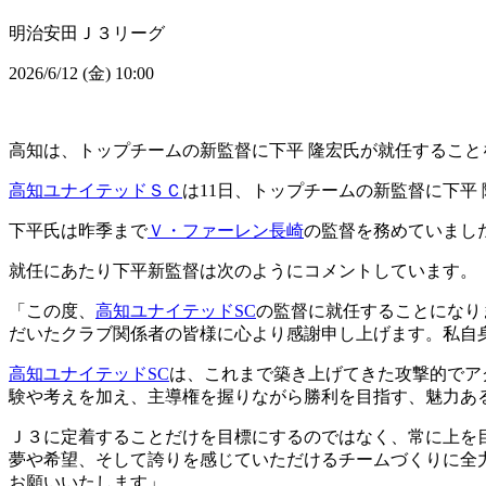
明治安田Ｊ３リーグ
2026/6/12 (金) 10:00
高知は、トップチームの新監督に下平 隆宏氏が就任すること
高知ユナイテッドＳＣ
は11日、トップチームの新監督に下平
下平氏は昨季まで
Ｖ・ファーレン長崎
の監督を務めていまし
就任にあたり下平新監督は次のようにコメントしています。
「この度、
高知ユナイテッドSC
の監督に就任することになり
だいたクラブ関係者の皆様に心より感謝申し上げます。私自
高知ユナイテッドSC
は、これまで築き上げてきた攻撃的でア
験や考えを加え、主導権を握りながら勝利を目指す、魅力あ
Ｊ３に定着することだけを目標にするのではなく、常に上を
夢や希望、そして誇りを感じていただけるチームづくりに全
お願いいたします」