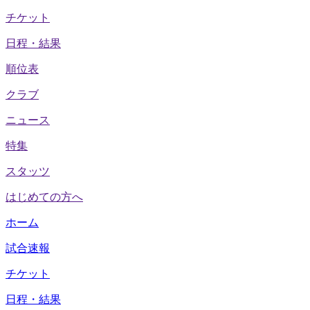
チケット
日程・結果
順位表
クラブ
ニュース
特集
スタッツ
はじめての方へ
ホーム
試合速報
チケット
日程・結果