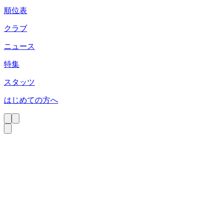
順位表
クラブ
ニュース
特集
スタッツ
はじめての方へ