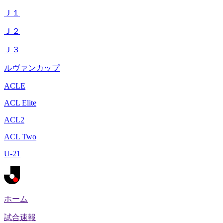
Ｊ１
Ｊ２
Ｊ３
ルヴァンカップ
ACLE
ACL Elite
ACL2
ACL Two
U-21
ホーム
試合速報