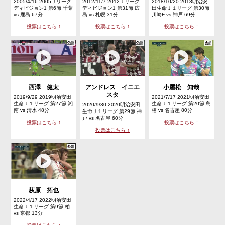
2005/4/16 2005Ｊリーグ
2012/11/7 2012Ｊリーグ
2018/10/20 2018明治安
ディビジョン1 第6節 千葉
ディビジョン1 第31節 広
田生命Ｊ１リーグ 第30節
vs 鹿島 67分
島 vs 札幌 31分
川崎F vs 神戸 69分
投票はこちら ↑
投票はこちら ↑
投票はこちら ↑
西澤 健太
アンドレス イニエ
小屋松 知哉
スタ
2019/9/29 2019明治安田
2021/7/17 2021明治安田
生命Ｊ１リーグ 第27節 湘
生命Ｊ１リーグ 第20節 鳥
2020/9/30 2020明治安田
南 vs 清水 48分
栖 vs 名古屋 80分
生命Ｊ１リーグ 第29節 神
戸 vs 名古屋 60分
投票はこちら ↑
投票はこちら ↑
投票はこちら ↑
荻原 拓也
2022/4/17 2022明治安田
生命Ｊ１リーグ 第9節 柏
vs 京都 13分