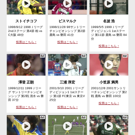
ストイチコフ
ビスマルク
名波 浩
1998/9/12 1998Ｊリーグ
1998/11/28 98サントリー
1999/5/5 1999Ｊリーグ
2ndステージ 第4節 柏 vs
チャンピオンシップ 第2節
ディビジョン1 1stステー
C大阪 48分
鹿島 vs 磐田 41分
ジ 第11節 鹿島 vs 磐田 84
分
投票はこちら ↑
投票はこちら ↑
投票はこちら ↑
澤登 正朗
三浦 淳宏
小笠原 満男
1999/12/11 1999Ｊリー
2001/3/10 2001Ｊリーグ
2001/12/8 2001サントリ
グ サントリーチャンピオ
ディビジョン1 1stステー
ーチャンピオンシップ 第2
ンシップ 第2戦 清水 vs 磐
ジ 第1節 FC東京 vs 東京V
戦 鹿島 vs 磐田 100分
田 37分
25分
投票はこちら ↑
投票はこちら ↑
投票はこちら ↑