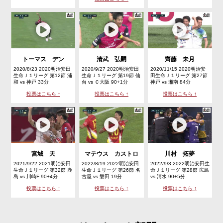
トーマス デン
清武 弘嗣
齊藤 未月
2020/8/23 2020明治安田
2020/9/27 2020明治安田
2020/11/15 2020明治安
生命Ｊ１リーグ 第12節 浦
生命Ｊ１リーグ 第19節 仙
田生命Ｊ１リーグ 第27節
和 vs 神戸 33分
台 vs Ｃ大阪 90+1分
神戸 vs 湘南 84分
投票はこちら ↑
投票はこちら ↑
投票はこちら ↑
宮城 天
マテウス カストロ
川村 拓夢
2021/9/22 2021明治安田
2022/8/19 2022明治安田
2022/9/3 2022明治安田生
生命Ｊ１リーグ 第32節 鹿
生命Ｊ１リーグ 第26節 名
命Ｊ１リーグ 第28節 広島
島 vs 川崎F 90+4分
古屋 vs 磐田 19分
vs 清水 90+5分
投票はこちら ↑
投票はこちら ↑
投票はこちら ↑