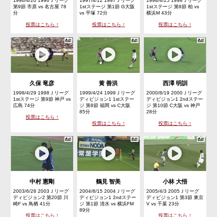
1996/4/20 1996Ｊリーグ
1997/4/12 1997Ｊリーグ
1998/4/25 1998Ｊリーグ
第9節 市原 vs 名古屋 78
1stステージ 第1節 G大阪
1stステージ 第8節 柏 vs
分
vs 平塚 72分
横浜M 43分
投票はこちら ↑
投票はこちら ↑
投票はこちら ↑
久保 竜彦
黄 善洪
西澤 明訓
1998/4/29 1998Ｊリーグ
1999/4/24 1999Ｊリーグ
2000/8/19 2000Ｊリーグ
1stステージ 第9節 神戸 vs
ディビジョン1 1stステー
ディビジョン1 2ndステー
広島 74分
ジ 第8節 福岡 vs C大阪
ジ 第10節 C大阪 vs 神戸
85分
28分
投票はこちら ↑
投票はこちら ↑
投票はこちら ↑
中村 憲剛
鶴見 智美
小林 大悟
2003/6/28 2003Ｊリーグ
2004/8/15 2004Ｊリーグ
2005/4/3 2005Ｊリーグ
ディビジョン2 第20節 川
ディビジョン1 2ndステー
ディビジョン1 第3節 東京
崎F vs 鳥栖 41分
ジ 第1節 清水 vs 横浜FM
V vs 千葉 23分
89分
投票はこちら ↑
投票はこちら ↑