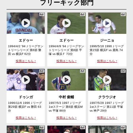
フリーキック部門
エドゥー
エドゥー
ジーニョ
1994/4/2 '94Ｊリーグサン
1994/4/9 '94Ｊリーグサン
1996/5/18 1996Ｊリーグ
トリーシリーズ 第6節 磐
トリーシリーズ 第8節 平
第15節 横浜F vs 鹿島 74
田 vs 横浜F 62分
塚 vs 横浜Ｆ 73分
分
投票はこちら ↑
投票はこちら ↑
投票はこちら ↑
ドゥンガ
中村 俊輔
クラウジオ
1996/11/6 1996Ｊリーグ
1997/5/3 1997Ｊリーグ
1997/5/28 1997Ｊリーグ
第29節 横浜F vs 磐田 63
1stステージ 第6節 横浜M
1stステージ 第11節 平塚
分
vs 平塚 86分
vs 神戸 29分
投票はこちら ↑
投票はこちら ↑
投票はこちら ↑