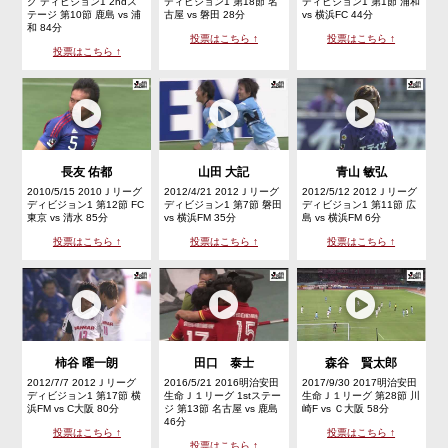
グ ディビジョン1 2ndス
ディビジョン1 第18節 名
ディビジョン1 第1節 浦和
テージ 第10節 鹿島 vs 浦
古屋 vs 磐田 28分
vs 横浜FC 44分
和 84分
投票はこちら ↑
投票はこちら ↑
投票はこちら ↑
長友 佑都
山田 大記
青山 敏弘
2010/5/15 2010Ｊリーグ
2012/4/21 2012Ｊリーグ
2012/5/12 2012Ｊリーグ
ディビジョン1 第12節 FC
ディビジョン1 第7節 磐田
ディビジョン1 第11節 広
東京 vs 清水 85分
vs 横浜FM 35分
島 vs 横浜FM 6分
投票はこちら ↑
投票はこちら ↑
投票はこちら ↑
柿谷 曜一朗
田口 泰士
森谷 賢太郎
2012/7/7 2012Ｊリーグ
2016/5/21 2016明治安田
2017/9/30 2017明治安田
ディビジョン1 第17節 横
生命Ｊ１リーグ 1stステー
生命Ｊ１リーグ 第28節 川
浜FM vs C大阪 80分
ジ 第13節 名古屋 vs 鹿島
崎F vs Ｃ大阪 58分
46分
投票はこちら ↑
投票はこちら ↑
投票はこちら ↑