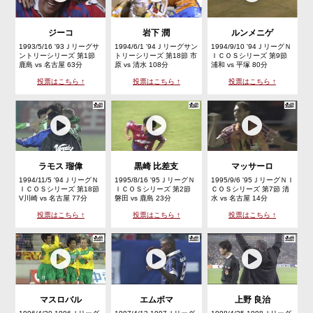
ジーコ
岩下 潤
ルンメニゲ
1993/5/16 '93Ｊリーグサ
1994/6/1 '94Ｊリーグサン
1994/9/10 '94ＪリーグＮ
ントリーシリーズ 第1節
トリーシリーズ 第18節 市
ＩＣＯＳシリーズ 第9節
鹿島 vs 名古屋 63分
原 vs 清水 108分
浦和 vs 平塚 80分
投票はこちら ↑
投票はこちら ↑
投票はこちら ↑
ラモス 瑠偉
黒崎 比差支
マッサーロ
1994/11/5 '94ＪリーグＮ
1995/8/16 '95ＪリーグＮ
1995/9/6 '95ＪリーグＮＩ
ＩＣＯＳシリーズ 第18節
ＩＣＯＳシリーズ 第2節
ＣＯＳシリーズ 第7節 清
V川崎 vs 名古屋 77分
磐田 vs 鹿島 23分
水 vs 名古屋 14分
投票はこちら ↑
投票はこちら ↑
投票はこちら ↑
マスロバル
エムボマ
上野 良治