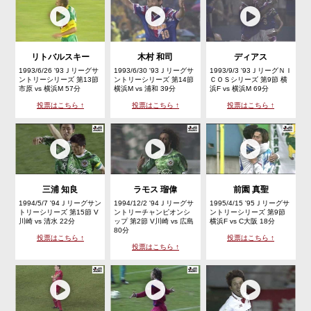
リトバルスキー
木村 和司
ディアス
1993/6/26 '93Ｊリーグサ
1993/6/30 '93Ｊリーグサ
1993/9/3 '93ＪリーグＮＩ
ントリーシリーズ 第13節
ントリーシリーズ 第14節
ＣＯＳシリーズ 第9節 横
市原 vs 横浜M 57分
横浜M vs 浦和 39分
浜F vs 横浜M 69分
投票はこちら ↑
投票はこちら ↑
投票はこちら ↑
三浦 知良
ラモス 瑠偉
前園 真聖
1994/5/7 '94Ｊリーグサン
1994/12/2 '94Ｊリーグサ
1995/4/15 '95Ｊリーグサ
トリーシリーズ 第15節 V
ントリーチャンピオンシ
ントリーシリーズ 第9節
川崎 vs 清水 22分
ップ 第2節 V川崎 vs 広島
横浜F vs C大阪 18分
80分
投票はこちら ↑
投票はこちら ↑
投票はこちら ↑