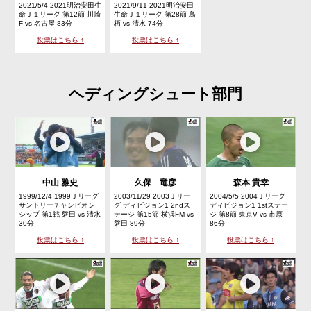
2021/5/4 2021明治安田生
2021/9/11 2021明治安田
命Ｊ１リーグ 第12節 川崎
生命Ｊ１リーグ 第28節 鳥
F vs 名古屋 83分
栖 vs 清水 74分
投票はこちら ↑
投票はこちら ↑
ヘディングシュート部門
中山 雅史
久保 竜彦
森本 貴幸
1999/12/4 1999Ｊリーグ
2003/11/29 2003Ｊリー
2004/5/5 2004Ｊリーグ
サントリーチャンピオン
グ ディビジョン1 2ndス
ディビジョン1 1stステー
シップ 第1戦 磐田 vs 清水
テージ 第15節 横浜FM vs
ジ 第8節 東京V vs 市原
30分
磐田 89分
86分
投票はこちら ↑
投票はこちら ↑
投票はこちら ↑