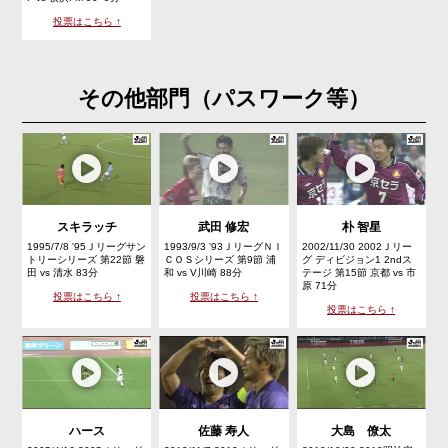
投票はこちら ↑
その他部門（パスワーク等）
スキラッチ
武田 修宏
朴 智星
1995/7/8 '95Ｊリーグサン
1993/9/3 '93ＪリーグＮＩ
2002/11/30 2002Ｊリー
トリーシリーズ 第22節 磐
ＣＯＳシリーズ 第9節 浦
グ ディビジョン1 2ndス
田 vs 清水 83分
和 vs V川崎 88分
テージ 第15節 京都 vs 市
原 71分
投票はこちら ↑
投票はこちら ↑
投票はこちら ↑
ハース
佐藤 寿人
大島 僚太