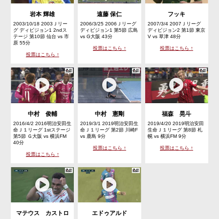
岩本 輝雄
遠藤 保仁
フッキ
2003/10/18 2003Ｊリー
2006/3/25 2006Ｊリーグ
2007/3/4 2007Ｊリーグ
グ ディビジョン1 2ndス
ディビジョン1 第5節 広島
ディビジョン2 第1節 東京
テージ 第10節 仙台 vs 市
vs G大阪 43分
V vs 草津 48分
原 55分
投票はこちら ↑
投票はこちら ↑
投票はこちら ↑
中村 俊輔
中村 憲剛
福森 晃斗
2016/4/2 2016明治安田生
2019/3/1 2019明治安田生
2019/4/20 2019明治安田
命Ｊ１リーグ 1stステージ
命Ｊ１リーグ 第2節 川崎F
生命Ｊ１リーグ 第8節 札
第5節 Ｇ大阪 vs 横浜FM
vs 鹿島 9分
幌 vs 横浜FM 9分
40分
投票はこちら ↑
投票はこちら ↑
投票はこちら ↑
マテウス カストロ
エドゥアルド