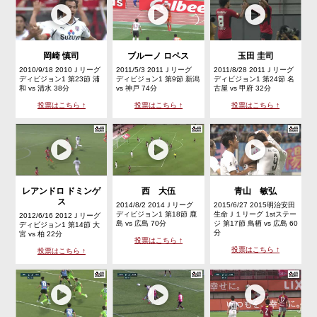
岡崎 慎司
ブルーノ ロペス
玉田 圭司
2010/9/18 2010Ｊリーグ
2011/5/3 2011Ｊリーグ
2011/8/28 2011Ｊリーグ
ディビジョン1 第23節 浦
ディビジョン1 第9節 新潟
ディビジョン1 第24節 名
和 vs 清水 38分
vs 神戸 74分
古屋 vs 甲府 32分
投票はこちら ↑
投票はこちら ↑
投票はこちら ↑
レアンドロ ドミンゲ
西 大伍
青山 敏弘
ス
2014/8/2 2014Ｊリーグ
2015/6/27 2015明治安田
ディビジョン1 第18節 鹿
生命Ｊ１リーグ 1stステー
2012/6/16 2012Ｊリーグ
島 vs 広島 70分
ジ 第17節 鳥栖 vs 広島 60
ディビジョン1 第14節 大
分
宮 vs 柏 22分
投票はこちら ↑
投票はこちら ↑
投票はこちら ↑