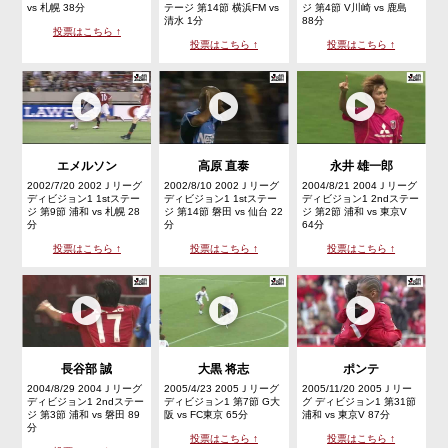
vs 札幌 38分
テージ 第14節 横浜FM vs
ジ 第4節 V川崎 vs 鹿島
清水 1分
88分
投票はこちら ↑
投票はこちら ↑
投票はこちら ↑
エメルソン
高原 直泰
永井 雄一郎
2002/7/20 2002Ｊリーグ
2002/8/10 2002Ｊリーグ
2004/8/21 2004Ｊリーグ
ディビジョン1 1stステー
ディビジョン1 1stステー
ディビジョン1 2ndステー
ジ 第9節 浦和 vs 札幌 28
ジ 第14節 磐田 vs 仙台 22
ジ 第2節 浦和 vs 東京V
分
分
64分
投票はこちら ↑
投票はこちら ↑
投票はこちら ↑
長谷部 誠
大黒 将志
ポンテ
2004/8/29 2004Ｊリーグ
2005/4/23 2005Ｊリーグ
2005/11/20 2005Ｊリー
ディビジョン1 2ndステー
ディビジョン1 第7節 G大
グ ディビジョン1 第31節
ジ 第3節 浦和 vs 磐田 89
阪 vs FC東京 65分
浦和 vs 東京V 87分
分
投票はこちら ↑
投票はこちら ↑