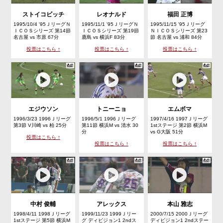
ストイコビッチ
レオナルド
福田 正博
1995/10/4 '95ＪリーグＮ
1995/11/1 '95ＪリーグＮ
1995/11/15 '95Ｊリーグ
ＩＣＯＳシリーズ 第14節
ＩＣＯＳシリーズ 第19節
ＮＩＣＯＳシリーズ 第23
名古屋 vs 市原 67分
鹿島 vs 横浜F 83分
節 名古屋 vs 浦和 84分
投票はこちら ↑
投票はこちら ↑
投票はこちら ↑
エジウソン
トニーニョ
エムボマ
1996/3/23 1996Ｊリーグ
1996/5/1 1996Ｊリーグ
1997/4/16 1997Ｊリーグ
第3節 V川崎 vs 柏 25分
第11節 横浜M vs 清水 30
1stステージ 第2節 横浜M
分
vs G大阪 51分
投票はこちら ↑
投票はこちら ↑
投票はこちら ↑
中村 俊輔
アレックス
本山 雅志
1998/4/11 1998Ｊリーグ
1999/11/23 1999Ｊリー
2000/7/15 2000Ｊリーグ
1stステージ 第5節 横浜M
グ ディビジョン1 2ndス
ディビジョン1 2ndステー