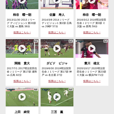
柿谷 曜一朗
佐藤 寿人
柿谷 曜一朗
2013/11/30 2013Ｊリー
2014/3/8 2014Ｊリーグ
2016/3/12 2016明治安田
グ ディビジョン1 第33節
ディビジョン1 第2節 広島
生命Ｊ２リーグ 第3節 Ｃ
Ｃ大阪 vs 鹿島 38分
vs 川崎F 57分
大阪 vs 群馬 59分
投票はこちら ↑
投票はこちら ↑
投票はこちら ↑
関根 貴大
ダビド ビジャ
豊川 雄太
2017/7/1 2017明治安田生
2019/6/30 2019明治安田
2020/10/17 2020明治安
命Ｊ１リーグ 第17節 浦和
生命Ｊ１リーグ 第17節 神
田生命Ｊ１リーグ 第23節
vs 広島 92分
戸 vs 名古屋 27分
Ｃ大阪 vs 横浜FM 71分
投票はこちら ↑
投票はこちら ↑
投票はこちら ↑
上田 綺世
三笘 薫