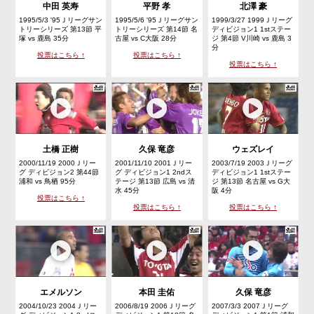
中田 英寿
平野 孝
北澤 豪
1995/5/3 '95Ｊリーグサン
1995/5/6 '95Ｊリーグサン
1999/3/27 1999Ｊリーグ
トリーシリーズ 第13節 平
トリーシリーズ 第14節 名
ディビジョン1 1stステー
塚 vs 鹿島 35分
古屋 vs C大阪 28分
ジ 第4節 V川崎 vs 鹿島 3
分
投票はこちら ↑
投票はこちら ↑
投票はこちら ↑
土橋 正樹
久保 竜彦
ウェズレイ
2000/11/19 2000Ｊリー
2001/11/10 2001Ｊリー
2003/7/19 2003Ｊリーグ
グ ディビジョン2 第44節
グ ディビジョン1 2ndス
ディビジョン1 1stステー
浦和 vs 鳥栖 95分
テージ 第13節 広島 vs 清
ジ 第13節 名古屋 vs G大
水 45分
阪 4分
投票はこちら ↑
投票はこちら ↑
投票はこちら ↑
エメルソン
本田 圭佑
久保 竜彦
2004/10/23 2004Ｊリー
2006/8/19 2006Ｊリーグ
2007/3/3 2007Ｊリーグ