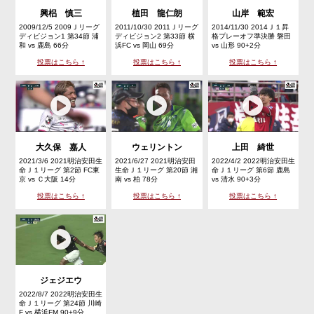
興梠 慎三
植田 龍仁朗
山岸 範宏
2009/12/5 2009Ｊリーグ
2011/10/30 2011Ｊリーグ
2014/11/30 2014Ｊ１昇
ディビジョン1 第34節 浦
ディビジョン2 第33節 横
格プレーオフ準決勝 磐田
和 vs 鹿島 66分
浜FC vs 岡山 69分
vs 山形 90+2分
投票はこちら ↑
投票はこちら ↑
投票はこちら ↑
大久保 嘉人
ウェリントン
上田 綺世
2021/3/6 2021明治安田生
2021/6/27 2021明治安田
2022/4/2 2022明治安田生
命Ｊ１リーグ 第2節 FC東
生命Ｊ１リーグ 第20節 湘
命Ｊ１リーグ 第6節 鹿島
京 vs Ｃ大阪 14分
南 vs 柏 78分
vs 清水 90+3分
投票はこちら ↑
投票はこちら ↑
投票はこちら ↑
ジェジエウ
2022/8/7 2022明治安田生
命Ｊ１リーグ 第24節 川崎
F vs 横浜FM 90+9分