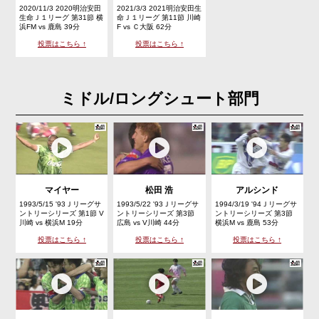
2020/11/3 2020明治安田
2021/3/3 2021明治安田生
生命Ｊ１リーグ 第31節 横
命Ｊ１リーグ 第11節 川崎
浜FM vs 鹿島 39分
F vs Ｃ大阪 62分
投票はこちら ↑
投票はこちら ↑
ミドル/ロングシュート部門
マイヤー
松田 浩
アルシンド
1993/5/15 '93Ｊリーグサ
1993/5/22 '93Ｊリーグサ
1994/3/19 '94Ｊリーグサ
ントリーシリーズ 第1節 V
ントリーシリーズ 第3節
ントリーシリーズ 第3節
川崎 vs 横浜M 19分
広島 vs V川崎 44分
横浜M vs 鹿島 53分
投票はこちら ↑
投票はこちら ↑
投票はこちら ↑