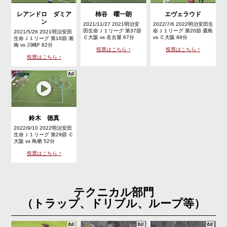
レアンドロ ダミア
柿谷 曜一朗
エヴェラウド
ン
2021/11/27 2021明治安
2022/7/6 2022明治安田生
田生命Ｊ１リーグ 第37節
命Ｊ１リーグ 第20節 鹿島
2021/5/26 2021明治安田
Ｃ大阪 vs 名古屋 67分
vs Ｃ大阪 89分
生命Ｊ１リーグ 第16節 湘
南 vs 川崎F 82分
投票はこちら ↑
投票はこちら ↑
投票はこちら ↑
鈴木 徳真
2022/9/10 2022明治安田
生命Ｊ１リーグ 第29節 Ｃ
大阪 vs 鳥栖 52分
投票はこちら ↑
テクニカル部門
（トラップ、ドリブル、ループ等）