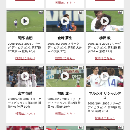
投票はこちら ↑
阿部 吉朗
金崎 夢生
柳沢 敦
2005/10/15 2005Ｊリー
2008/4/2 2008Ｊリーグ
2008/11/8 2008Ｊリーグ
グ ディビジョン1 第27節
ディビジョン1 第4節 大分
ディビジョン1 第31節 横
FC東京 vs 広島 76分
vs G大阪 37分
浜FM vs 京都 27分
投票はこちら ↑
投票はこちら ↑
投票はこちら ↑
宮本 恒靖
前田 遼一
マルシオ リシャルデ
ス
2009/7/18 2009Ｊリーグ
2009/8/19 2009Ｊリーグ
ディビジョン1 第18節 川
ディビジョン1 第22節 磐
2009/10/4 2009Ｊリーグ
崎F vs 神戸 69分
田 vs 川崎F 29分
ディビジョン1 第28節 鹿
島 vs 新潟 28分
投票はこちら ↑
投票はこちら ↑
投票はこちら ↑