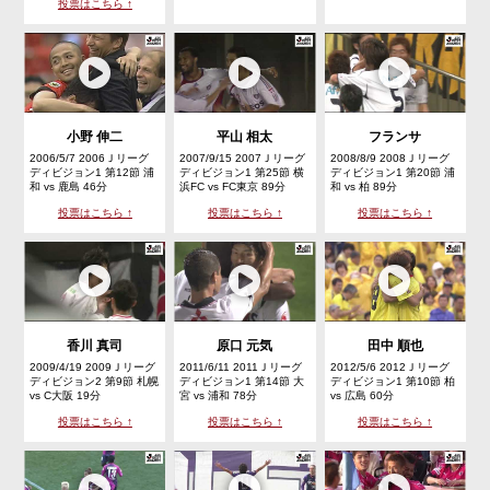
投票はこちら ↑
小野 伸二
平山 相太
フランサ
2006/5/7 2006Ｊリーグ
2007/9/15 2007Ｊリーグ
2008/8/9 2008Ｊリーグ
ディビジョン1 第12節 浦
ディビジョン1 第25節 横
ディビジョン1 第20節 浦
和 vs 鹿島 46分
浜FC vs FC東京 89分
和 vs 柏 89分
投票はこちら ↑
投票はこちら ↑
投票はこちら ↑
香川 真司
原口 元気
田中 順也
2009/4/19 2009Ｊリーグ
2011/6/11 2011Ｊリーグ
2012/5/6 2012Ｊリーグ
ディビジョン2 第9節 札幌
ディビジョン1 第14節 大
ディビジョン1 第10節 柏
vs C大阪 19分
宮 vs 浦和 78分
vs 広島 60分
投票はこちら ↑
投票はこちら ↑
投票はこちら ↑