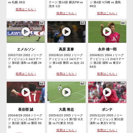
vs 札幌 38分
テージ 第14節 横浜FM vs
ジ 第4節 V川崎 vs 鹿島
清水 1分
88分
投票はこちら ↑
投票はこちら ↑
投票はこちら ↑
エメルソン
高原 直泰
永井 雄一郎
2002/7/20 2002Ｊリーグ
2002/8/10 2002Ｊリーグ
2004/8/21 2004Ｊリーグ
ディビジョン1 1stステー
ディビジョン1 1stステー
ディビジョン1 2ndステー
ジ 第9節 浦和 vs 札幌 28
ジ 第14節 磐田 vs 仙台 22
ジ 第2節 浦和 vs 東京V
分
分
64分
投票はこちら ↑
投票はこちら ↑
投票はこちら ↑
長谷部 誠
大黒 将志
ポンテ
2004/8/29 2004Ｊリーグ
2005/4/23 2005Ｊリーグ
2005/11/20 2005Ｊリー
ディビジョン1 2ndステー
ディビジョン1 第7節 G大
グ ディビジョン1 第31節
ジ 第3節 浦和 vs 磐田 89
阪 vs FC東京 65分
浦和 vs 東京V 87分
分
投票はこちら ↑
投票はこちら ↑