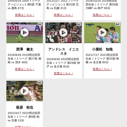
2005/4/16 2005Ｊリーグ
2012/11/7 2012Ｊリーグ
2018/10/20 2018明治安
ディビジョン1 第6節 千葉
ディビジョン1 第31節 広
田生命Ｊ１リーグ 第30節
vs 鹿島 67分
島 vs 札幌 31分
川崎F vs 神戸 69分
投票はこちら ↑
投票はこちら ↑
投票はこちら ↑
西澤 健太
アンドレス イニエ
小屋松 知哉
スタ
2019/9/29 2019明治安田
2021/7/17 2021明治安田
生命Ｊ１リーグ 第27節 湘
生命Ｊ１リーグ 第20節 鳥
2020/9/30 2020明治安田
南 vs 清水 48分
栖 vs 名古屋 80分
生命Ｊ１リーグ 第29節 神
戸 vs 名古屋 60分
投票はこちら ↑
投票はこちら ↑
投票はこちら ↑
荻原 拓也
2022/4/17 2022明治安田
生命Ｊ１リーグ 第9節 柏
vs 京都 13分