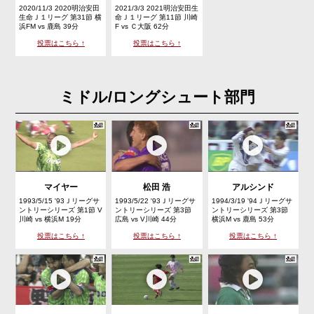
2020/11/3 2020明治安田
2021/3/3 2021明治安田生
生命Ｊ１リーグ 第31節 横
命Ｊ１リーグ 第11節 川崎
浜FM vs 鹿島 39分
F vs Ｃ大阪 62分
投票はこちら ↑
投票はこちら ↑
ミドル/ロングシュート部門
マイヤー
松田 浩
アルシンド
1993/5/15 '93Ｊリーグサ
1993/5/22 '93Ｊリーグサ
1994/3/19 '94Ｊリーグサ
ントリーシリーズ 第1節 V
ントリーシリーズ 第3節
ントリーシリーズ 第3節
川崎 vs 横浜M 19分
広島 vs V川崎 44分
横浜M vs 鹿島 53分
投票はこちら ↑
投票はこちら ↑
投票はこちら ↑