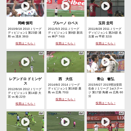
岡崎 慎司
ブルーノ ロペス
玉田 圭司
2010/9/18 2010Ｊリーグ
2011/5/3 2011Ｊリーグ
2011/8/28 2011Ｊリーグ
ディビジョン1 第23節 浦
ディビジョン1 第9節 新潟
ディビジョン1 第24節 名
和 vs 清水 38分
vs 神戸 74分
古屋 vs 甲府 32分
投票はこちら ↑
投票はこちら ↑
投票はこちら ↑
レアンドロ ドミンゲ
西 大伍
青山 敏弘
ス
2014/8/2 2014Ｊリーグ
2015/6/27 2015明治安田
ディビジョン1 第18節 鹿
生命Ｊ１リーグ 1stステー
2012/6/16 2012Ｊリーグ
島 vs 広島 70分
ジ 第17節 鳥栖 vs 広島 60
ディビジョン1 第14節 大
分
宮 vs 柏 22分
投票はこちら ↑
投票はこちら ↑
投票はこちら ↑