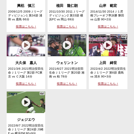
興梠 慎三
植田 龍仁朗
山岸 範宏
2009/12/5 2009Ｊリーグ
2011/10/30 2011Ｊリーグ
2014/11/30 2014Ｊ１昇
ディビジョン1 第34節 浦
ディビジョン2 第33節 横
格プレーオフ準決勝 磐田
和 vs 鹿島 66分
浜FC vs 岡山 69分
vs 山形 90+2分
投票はこちら ↑
投票はこちら ↑
投票はこちら ↑
大久保 嘉人
ウェリントン
上田 綺世
2021/3/6 2021明治安田生
2021/6/27 2021明治安田
2022/4/2 2022明治安田生
命Ｊ１リーグ 第2節 FC東
生命Ｊ１リーグ 第20節 湘
命Ｊ１リーグ 第6節 鹿島
京 vs Ｃ大阪 14分
南 vs 柏 78分
vs 清水 90+3分
投票はこちら ↑
投票はこちら ↑
投票はこちら ↑
ジェジエウ
2022/8/7 2022明治安田生
命Ｊ１リーグ 第24節 川崎
F vs 横浜FM 90+9分