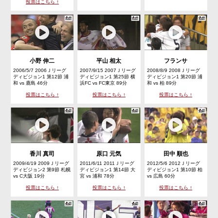
投票はこちら ↑
小野 伸二
平山 相太
フランサ
2006/5/7 2006Ｊリーグ
2007/9/15 2007Ｊリーグ
2008/8/9 2008Ｊリーグ
ディビジョン1 第12節 浦
ディビジョン1 第25節 横
ディビジョン1 第20節 浦
和 vs 鹿島 46分
浜FC vs FC東京 89分
和 vs 柏 89分
投票はこちら ↑
投票はこちら ↑
投票はこちら ↑
香川 真司
原口 元気
田中 順也
2009/4/19 2009Ｊリーグ
2011/6/11 2011Ｊリーグ
2012/5/6 2012Ｊリーグ
ディビジョン2 第9節 札幌
ディビジョン1 第14節 大
ディビジョン1 第10節 柏
vs C大阪 19分
宮 vs 浦和 78分
vs 広島 60分
投票はこちら ↑
投票はこちら ↑
投票はこちら ↑