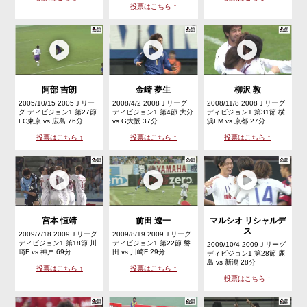
投票はこちら ↑
阿部 吉朗
金崎 夢生
柳沢 敦
2005/10/15 2005Ｊリー
2008/4/2 2008Ｊリーグ
2008/11/8 2008Ｊリーグ
グ ディビジョン1 第27節
ディビジョン1 第4節 大分
ディビジョン1 第31節 横
FC東京 vs 広島 76分
vs G大阪 37分
浜FM vs 京都 27分
投票はこちら ↑
投票はこちら ↑
投票はこちら ↑
宮本 恒靖
前田 遼一
マルシオ リシャルデ
ス
2009/7/18 2009Ｊリーグ
2009/8/19 2009Ｊリーグ
ディビジョン1 第18節 川
ディビジョン1 第22節 磐
2009/10/4 2009Ｊリーグ
崎F vs 神戸 69分
田 vs 川崎F 29分
ディビジョン1 第28節 鹿
島 vs 新潟 28分
投票はこちら ↑
投票はこちら ↑
投票はこちら ↑