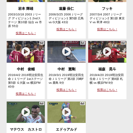
岩本 輝雄
遠藤 保仁
フッキ
2003/10/18 2003Ｊリー
2006/3/25 2006Ｊリーグ
2007/3/4 2007Ｊリーグ
グ ディビジョン1 2ndス
ディビジョン1 第5節 広島
ディビジョン2 第1節 東京
テージ 第10節 仙台 vs 市
vs G大阪 43分
V vs 草津 48分
原 55分
投票はこちら ↑
投票はこちら ↑
投票はこちら ↑
中村 俊輔
中村 憲剛
福森 晃斗
2016/4/2 2016明治安田生
2019/3/1 2019明治安田生
2019/4/20 2019明治安田
命Ｊ１リーグ 1stステージ
命Ｊ１リーグ 第2節 川崎F
生命Ｊ１リーグ 第8節 札
第5節 Ｇ大阪 vs 横浜FM
vs 鹿島 9分
幌 vs 横浜FM 9分
40分
投票はこちら ↑
投票はこちら ↑
投票はこちら ↑
マテウス カストロ
エドゥアルド