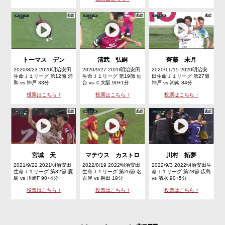
トーマス デン
清武 弘嗣
齊藤 未月
2020/8/23 2020明治安田
2020/9/27 2020明治安田
2020/11/15 2020明治安
生命Ｊ１リーグ 第12節 浦
生命Ｊ１リーグ 第19節 仙
田生命Ｊ１リーグ 第27節
和 vs 神戸 33分
台 vs Ｃ大阪 90+1分
神戸 vs 湘南 84分
投票はこちら ↑
投票はこちら ↑
投票はこちら ↑
宮城 天
マテウス カストロ
川村 拓夢
2021/9/22 2021明治安田
2022/8/19 2022明治安田
2022/9/3 2022明治安田生
生命Ｊ１リーグ 第32節 鹿
生命Ｊ１リーグ 第26節 名
命Ｊ１リーグ 第28節 広島
島 vs 川崎F 90+4分
古屋 vs 磐田 19分
vs 清水 90+5分
投票はこちら ↑
投票はこちら ↑
投票はこちら ↑