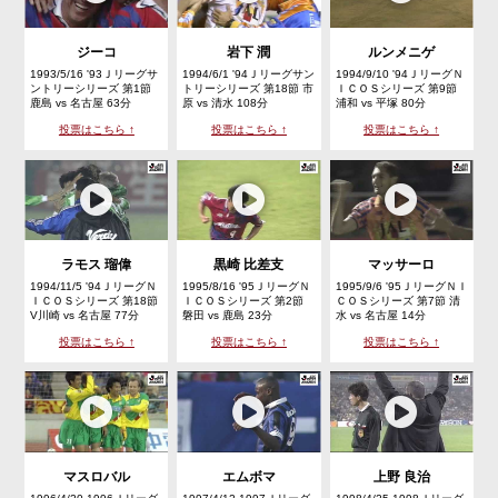
ジーコ
岩下 潤
ルンメニゲ
1993/5/16 '93Ｊリーグサ
1994/6/1 '94Ｊリーグサン
1994/9/10 '94ＪリーグＮ
ントリーシリーズ 第1節
トリーシリーズ 第18節 市
ＩＣＯＳシリーズ 第9節
鹿島 vs 名古屋 63分
原 vs 清水 108分
浦和 vs 平塚 80分
投票はこちら ↑
投票はこちら ↑
投票はこちら ↑
ラモス 瑠偉
黒崎 比差支
マッサーロ
1994/11/5 '94ＪリーグＮ
1995/8/16 '95ＪリーグＮ
1995/9/6 '95ＪリーグＮＩ
ＩＣＯＳシリーズ 第18節
ＩＣＯＳシリーズ 第2節
ＣＯＳシリーズ 第7節 清
V川崎 vs 名古屋 77分
磐田 vs 鹿島 23分
水 vs 名古屋 14分
投票はこちら ↑
投票はこちら ↑
投票はこちら ↑
マスロバル
エムボマ
上野 良治