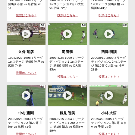
1996/4/20 1996Ｊリーグ
1997/4/12 1997Ｊリーグ
1998/4/25 1998Ｊリーグ
第9節 市原 vs 名古屋 78
1stステージ 第1節 G大阪
1stステージ 第8節 柏 vs
分
vs 平塚 72分
横浜M 43分
投票はこちら ↑
投票はこちら ↑
投票はこちら ↑
久保 竜彦
黄 善洪
西澤 明訓
1998/4/29 1998Ｊリーグ
1999/4/24 1999Ｊリーグ
2000/8/19 2000Ｊリーグ
1stステージ 第9節 神戸 vs
ディビジョン1 1stステー
ディビジョン1 2ndステー
広島 74分
ジ 第8節 福岡 vs C大阪
ジ 第10節 C大阪 vs 神戸
85分
28分
投票はこちら ↑
投票はこちら ↑
投票はこちら ↑
中村 憲剛
鶴見 智美
小林 大悟
2003/6/28 2003Ｊリーグ
2004/8/15 2004Ｊリーグ
2005/4/3 2005Ｊリーグ
ディビジョン2 第20節 川
ディビジョン1 2ndステー
ディビジョン1 第3節 東京
崎F vs 鳥栖 41分
ジ 第1節 清水 vs 横浜FM
V vs 千葉 23分
89分
投票はこちら ↑
投票はこちら ↑