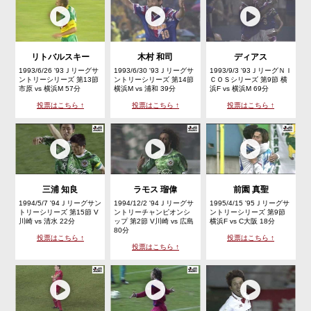
リトバルスキー
木村 和司
ディアス
1993/6/26 '93Ｊリーグサ
1993/6/30 '93Ｊリーグサ
1993/9/3 '93ＪリーグＮＩ
ントリーシリーズ 第13節
ントリーシリーズ 第14節
ＣＯＳシリーズ 第9節 横
市原 vs 横浜M 57分
横浜M vs 浦和 39分
浜F vs 横浜M 69分
投票はこちら ↑
投票はこちら ↑
投票はこちら ↑
三浦 知良
ラモス 瑠偉
前園 真聖
1994/5/7 '94Ｊリーグサン
1994/12/2 '94Ｊリーグサ
1995/4/15 '95Ｊリーグサ
トリーシリーズ 第15節 V
ントリーチャンピオンシ
ントリーシリーズ 第9節
川崎 vs 清水 22分
ップ 第2節 V川崎 vs 広島
横浜F vs C大阪 18分
80分
投票はこちら ↑
投票はこちら ↑
投票はこちら ↑