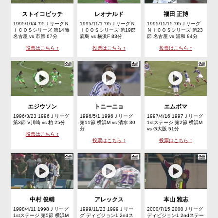
ストイコビッチ
レオナルド
福田 正博
1995/10/4 '95ＪリーグＮ
1995/11/1 '95ＪリーグＮ
1995/11/15 '95Ｊリーグ
ＩＣＯＳシリーズ 第14節
ＩＣＯＳシリーズ 第19節
ＮＩＣＯＳシリーズ 第23
名古屋 vs 市原 67分
鹿島 vs 横浜F 83分
節 名古屋 vs 浦和 84分
投票はこちら ↑
投票はこちら ↑
投票はこちら ↑
エジウソン
トニーニョ
エムボマ
1996/3/23 1996Ｊリーグ
1996/5/1 1996Ｊリーグ
1997/4/16 1997Ｊリーグ
第3節 V川崎 vs 柏 25分
第11節 横浜M vs 清水 30
1stステージ 第2節 横浜M
分
vs G大阪 51分
投票はこちら ↑
投票はこちら ↑
投票はこちら ↑
中村 俊輔
アレックス
本山 雅志
1998/4/11 1998Ｊリーグ
1999/11/23 1999Ｊリー
2000/7/15 2000Ｊリーグ
1stステージ 第5節 横浜M
グ ディビジョン1 2ndス
ディビジョン1 2ndステー