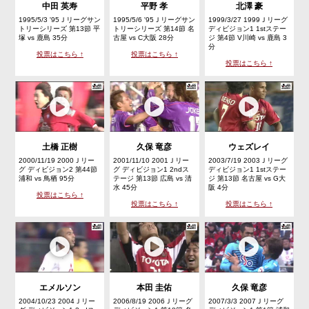
中田 英寿
平野 孝
北澤 豪
1995/5/3 '95Ｊリーグサン
1995/5/6 '95Ｊリーグサン
1999/3/27 1999Ｊリーグ
トリーシリーズ 第13節 平
トリーシリーズ 第14節 名
ディビジョン1 1stステー
塚 vs 鹿島 35分
古屋 vs C大阪 28分
ジ 第4節 V川崎 vs 鹿島 3
分
投票はこちら ↑
投票はこちら ↑
投票はこちら ↑
土橋 正樹
久保 竜彦
ウェズレイ
2000/11/19 2000Ｊリー
2001/11/10 2001Ｊリー
2003/7/19 2003Ｊリーグ
グ ディビジョン2 第44節
グ ディビジョン1 2ndス
ディビジョン1 1stステー
浦和 vs 鳥栖 95分
テージ 第13節 広島 vs 清
ジ 第13節 名古屋 vs G大
水 45分
阪 4分
投票はこちら ↑
投票はこちら ↑
投票はこちら ↑
エメルソン
本田 圭佑
久保 竜彦
2004/10/23 2004Ｊリー
2006/8/19 2006Ｊリーグ
2007/3/3 2007Ｊリーグ