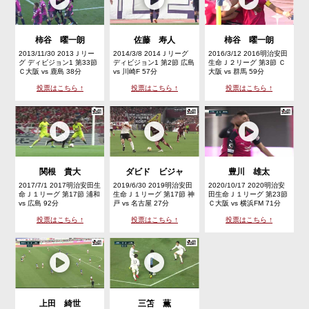
柿谷 曜一朗
佐藤 寿人
柿谷 曜一朗
2013/11/30 2013Ｊリー
2014/3/8 2014Ｊリーグ
2016/3/12 2016明治安田
グ ディビジョン1 第33節
ディビジョン1 第2節 広島
生命Ｊ２リーグ 第3節 Ｃ
Ｃ大阪 vs 鹿島 38分
vs 川崎F 57分
大阪 vs 群馬 59分
投票はこちら ↑
投票はこちら ↑
投票はこちら ↑
関根 貴大
ダビド ビジャ
豊川 雄太
2017/7/1 2017明治安田生
2019/6/30 2019明治安田
2020/10/17 2020明治安
命Ｊ１リーグ 第17節 浦和
生命Ｊ１リーグ 第17節 神
田生命Ｊ１リーグ 第23節
vs 広島 92分
戸 vs 名古屋 27分
Ｃ大阪 vs 横浜FM 71分
投票はこちら ↑
投票はこちら ↑
投票はこちら ↑
上田 綺世
三笘 薫