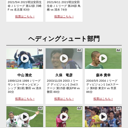
2021/5/4 2021明治安田生
2021/9/11 2021明治安田
命Ｊ１リーグ 第12節 川崎
生命Ｊ１リーグ 第28節 鳥
F vs 名古屋 83分
栖 vs 清水 74分
投票はこちら ↑
投票はこちら ↑
ヘディングシュート部門
中山 雅史
久保 竜彦
森本 貴幸
1999/12/4 1999Ｊリーグ
2003/11/29 2003Ｊリー
2004/5/5 2004Ｊリーグ
サントリーチャンピオン
グ ディビジョン1 2ndス
ディビジョン1 1stステー
シップ 第1戦 磐田 vs 清水
テージ 第15節 横浜FM vs
ジ 第8節 東京V vs 市原
30分
磐田 89分
86分
投票はこちら ↑
投票はこちら ↑
投票はこちら ↑