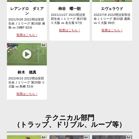
レアンドロ ダミア
柿谷 曜一朗
エヴェラウド
ン
2021/11/27 2021明治安
2022/7/6 2022明治安田生
田生命Ｊ１リーグ 第37節
命Ｊ１リーグ 第20節 鹿島
2021/5/26 2021明治安田
Ｃ大阪 vs 名古屋 67分
vs Ｃ大阪 89分
生命Ｊ１リーグ 第16節 湘
南 vs 川崎F 82分
投票はこちら ↑
投票はこちら ↑
投票はこちら ↑
鈴木 徳真
2022/9/10 2022明治安田
生命Ｊ１リーグ 第29節 Ｃ
大阪 vs 鳥栖 52分
投票はこちら ↑
テクニカル部門
（トラップ、ドリブル、ループ等）