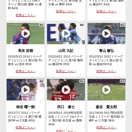
グ ディビジョン1 2ndス
ディビジョン1 第18節 名
ディビジョン1 第1節 浦和
テージ 第10節 鹿島 vs 浦
古屋 vs 磐田 28分
vs 横浜FC 44分
和 84分
投票はこちら ↑
投票はこちら ↑
投票はこちら ↑
長友 佑都
山田 大記
青山 敏弘
2010/5/15 2010Ｊリーグ
2012/4/21 2012Ｊリーグ
2012/5/12 2012Ｊリーグ
ディビジョン1 第12節 FC
ディビジョン1 第7節 磐田
ディビジョン1 第11節 広
東京 vs 清水 85分
vs 横浜FM 35分
島 vs 横浜FM 6分
投票はこちら ↑
投票はこちら ↑
投票はこちら ↑
柿谷 曜一朗
田口 泰士
森谷 賢太郎
2012/7/7 2012Ｊリーグ
2016/5/21 2016明治安田
2017/9/30 2017明治安田
ディビジョン1 第17節 横
生命Ｊ１リーグ 1stステー
生命Ｊ１リーグ 第28節 川
浜FM vs C大阪 80分
ジ 第13節 名古屋 vs 鹿島
崎F vs Ｃ大阪 58分
46分
投票はこちら ↑
投票はこちら ↑
投票はこちら ↑