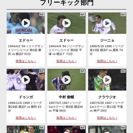
フリーキック部門
エドゥー
エドゥー
ジーニョ
1994/4/2 '94Ｊリーグサン
1994/4/9 '94Ｊリーグサン
1996/5/18 1996Ｊリーグ
トリーシリーズ 第6節 磐
トリーシリーズ 第8節 平
第15節 横浜F vs 鹿島 74
田 vs 横浜F 62分
塚 vs 横浜Ｆ 73分
分
投票はこちら ↑
投票はこちら ↑
投票はこちら ↑
ドゥンガ
中村 俊輔
クラウジオ
1996/11/6 1996Ｊリーグ
1997/5/3 1997Ｊリーグ
1997/5/28 1997Ｊリーグ
第29節 横浜F vs 磐田 63
1stステージ 第6節 横浜M
1stステージ 第11節 平塚
分
vs 平塚 86分
vs 神戸 29分
投票はこちら ↑
投票はこちら ↑
投票はこちら ↑