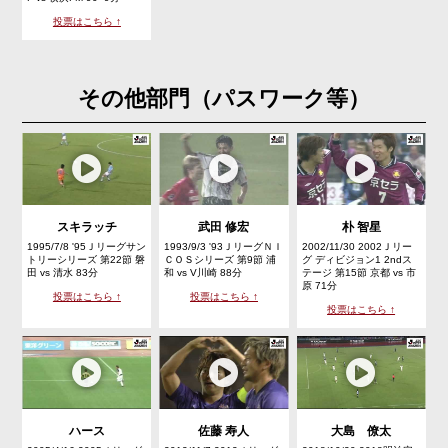
投票はこちら ↑
その他部門（パスワーク等）
スキラッチ
武田 修宏
朴 智星
1995/7/8 '95Ｊリーグサン
1993/9/3 '93ＪリーグＮＩ
2002/11/30 2002Ｊリー
トリーシリーズ 第22節 磐
ＣＯＳシリーズ 第9節 浦
グ ディビジョン1 2ndス
田 vs 清水 83分
和 vs V川崎 88分
テージ 第15節 京都 vs 市
原 71分
投票はこちら ↑
投票はこちら ↑
投票はこちら ↑
ハース
佐藤 寿人
大島 僚太