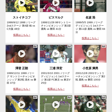
ストイチコフ
ビスマルク
名波 浩
1998/9/12 1998Ｊリーグ
1998/11/28 98サントリー
1999/5/5 1999Ｊリーグ
2ndステージ 第4節 柏 vs
チャンピオンシップ 第2節
ディビジョン1 1stステー
C大阪 48分
鹿島 vs 磐田 41分
ジ 第11節 鹿島 vs 磐田 84
分
投票はこちら ↑
投票はこちら ↑
投票はこちら ↑
澤登 正朗
三浦 淳宏
小笠原 満男
1999/12/11 1999Ｊリー
2001/3/10 2001Ｊリーグ
2001/12/8 2001サントリ
グ サントリーチャンピオ
ディビジョン1 1stステー
ーチャンピオンシップ 第2
ンシップ 第2戦 清水 vs 磐
ジ 第1節 FC東京 vs 東京V
戦 鹿島 vs 磐田 100分
田 37分
25分
投票はこちら ↑
投票はこちら ↑
投票はこちら ↑