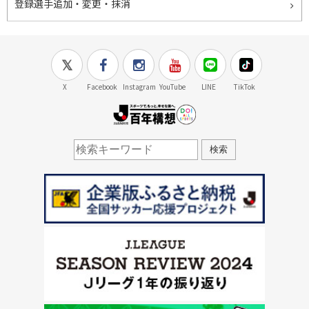
登録選手追加・変更・抹消
X
Facebook
Instagram
YouTube
LINE
TikTok
J.LEAGUE百年構想
検索