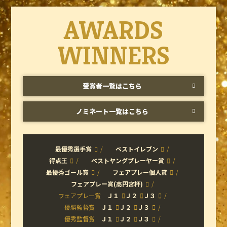
AWARDS
WINNERS
受賞者一覧はこちら
ノミネート一覧はこちら
最優秀選手賞
ベストイレブン
得点王
ベストヤングプレーヤー賞
最優秀ゴール賞
フェアプレー個人賞
フェアプレー賞(高円宮杯)
フェアプレー賞
Ｊ１
Ｊ２
Ｊ３
優勝監督賞
Ｊ１
Ｊ２
Ｊ３
優秀監督賞
Ｊ１
Ｊ２
Ｊ３