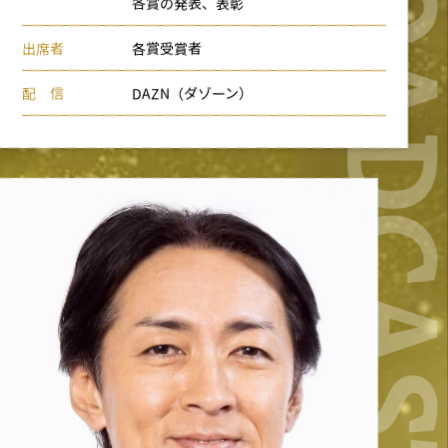
BROADCA
各賞の発表、表彰
出席者
各賞受賞者
配 信
DAZN（ダゾーン）