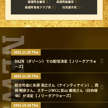
最優秀主審賞
最優秀副審賞
最優秀育成クラブ賞
功労選手賞
NEWS
2021.11.25 Thu
DAZN（ダゾーン）での配信決定【Ｊリーグアウォ
ーズ】
2021.11.25 Thu
総合司会に矢部 浩之さん（ナインティナイン）、西
岡 明彦さん、ステージMCに影山 優佳さん（日向坂
46）が決定【Ｊリーグアウォーズ】
2021.10.26 Thu