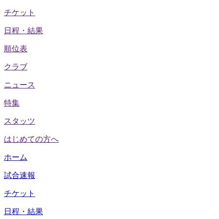
チケット
日程・結果
順位表
クラブ
ニュース
特集
スタッツ
はじめての方へ
ホーム
試合速報
チケット
日程・結果