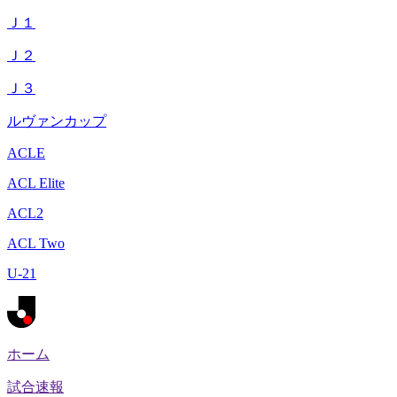
Ｊ１
Ｊ２
Ｊ３
ルヴァンカップ
ACLE
ACL Elite
ACL2
ACL Two
U-21
ホーム
試合速報