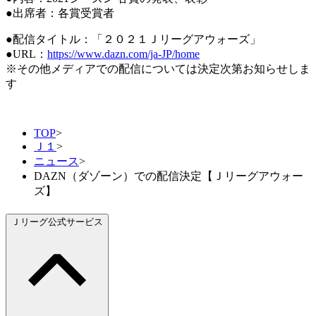
●出席者：各賞受賞者
●配信タイトル：「２０２１Ｊリーグアウォーズ」
●URL：
https://www.dazn.com/ja-JP/home
※その他メディアでの配信については決定次第お知らせしま
す
TOP
>
Ｊ１
>
ニュース
>
DAZN（ダゾーン）での配信決定【Ｊリーグアウォー
ズ】
Ｊリーグ公式サービス