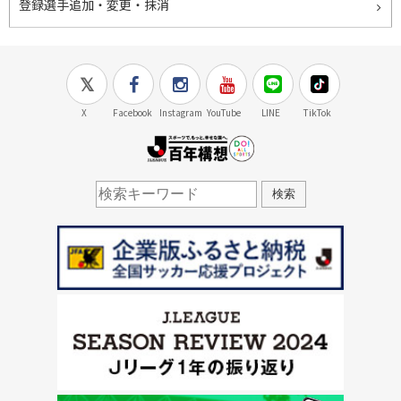
登録選手追加・変更・抹消
X
Facebook
Instagram
YouTube
LINE
TikTok
J.LEAGUE百年構想
検索