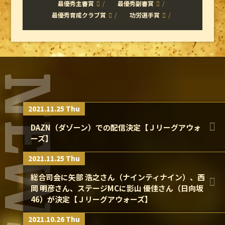
最優秀主審賞
最優秀副審賞
最優秀育成クラブ賞
功労選手賞
NEWS
2021.11.25 Thu
DAZN（ダゾーン）での配信決定【Ｊリーグアウォ
ーズ】
2021.11.25 Thu
総合司会に矢部 浩之さん（ナインティナイン）、西
岡 明彦さん、ステージMCに影山 優佳さん（日向坂
46）が決定【Ｊリーグアウォーズ】
2021.10.26 Thu