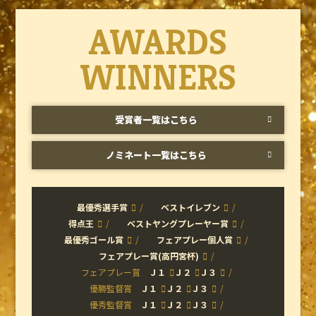
AWARDS
WINNERS
受賞者一覧はこちら
ノミネート一覧はこちら
最優秀選手賞
ベストイレブン
得点王
ベストヤングプレーヤー賞
最優秀ゴール賞
フェアプレー個人賞
フェアプレー賞(高円宮杯)
フェアプレー賞
Ｊ１
Ｊ２
Ｊ３
優勝監督賞
Ｊ１
Ｊ２
Ｊ３
優秀監督賞
Ｊ１
Ｊ２
Ｊ３