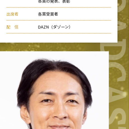
BROADCA
各賞の発表、表彰
出席者
各賞受賞者
配 信
DAZN（ダゾーン）