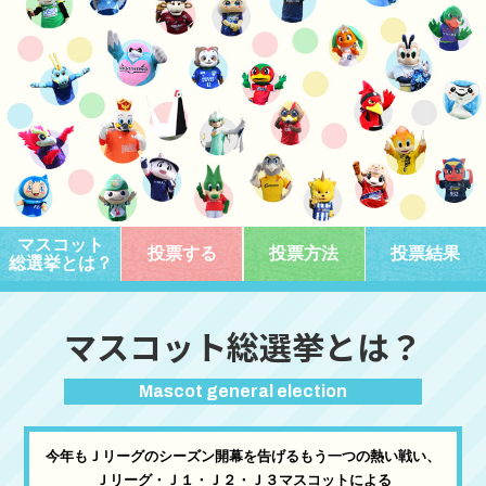
マスコット
投票する
投票方法
投票結果
総選挙とは？
マスコット総選挙とは？
Mascot general election
今年もＪリーグのシーズン開幕を告げるもう一つの熱い戦い、
Ｊリーグ・Ｊ１・Ｊ２・Ｊ３マスコットによる