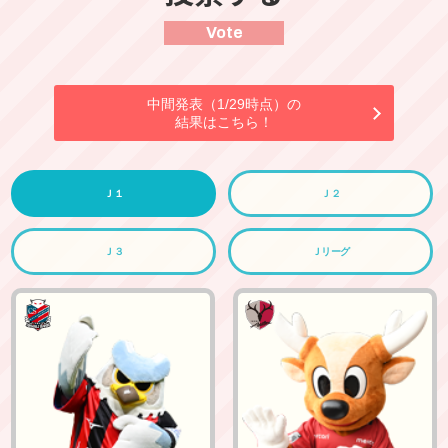
Vote
中間発表（1/29時点）の
結果はこちら！
Ｊ１
Ｊ２
Ｊ３
Ｊリーグ
北海道コンサドーレ札幌
鹿島アントラーズ