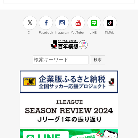
X
Facebook
Instagram
YouTube
LINE
TikTok
J.LEAGUE百年構想
検索