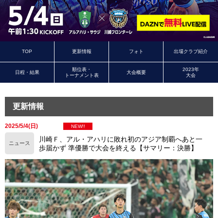
TOP
更新情報
フォト
出場クラブ紹介
順位表・
2023年
日程・結果
大会概要
トーナメント表
大会
更新情報
2025/5/4(日)
NEW!!
川崎Ｆ、アル・アハリに敗れ初のアジア制覇へあと一
ニュース
歩届かず 準優勝で大会を終える【サマリー：決勝】