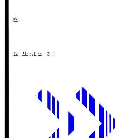
2
試合終了
1
水戸ホーリーホック
水戸