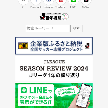
X
Facebook
Instagram
YouTube
LINE
TikTok
J.LEAGUE百年構想
検索