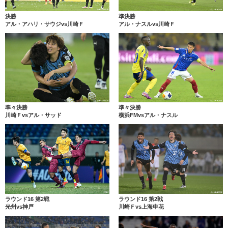
決勝
準決勝
アル・アハリ・サウジvs川崎Ｆ
アル・ナスルvs川崎Ｆ
準々決勝
準々決勝
川崎Ｆvsアル・サッド
横浜FMvsアル・ナスル
ラウンド16 第2戦
ラウンド16 第2戦
光州vs神戸
川崎Ｆvs上海申花