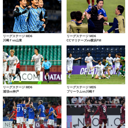
リーグステージ MD6
リーグステージ MD6
川﨑Ｆvs山東
CCマリナーズvs横浜FM
リーグステージ MD6
リーグステージ MD5
浦項vs神戸
ブリーラムvs川崎Ｆ