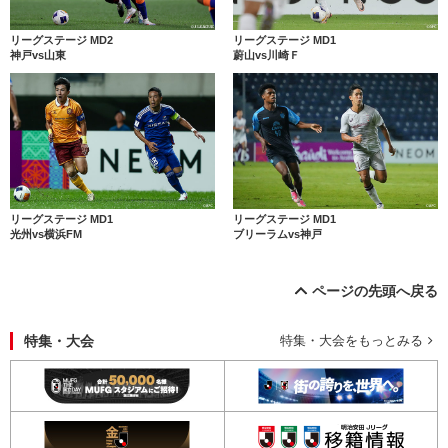
リーグステージ MD2
リーグステージ MD1
神戸vs山東
蔚山vs川崎Ｆ
リーグステージ MD1
リーグステージ MD1
光州vs横浜FM
ブリーラムvs神戸
ページの先頭へ戻る
特集・大会
特集・大会をもっとみる