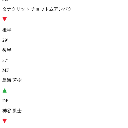
タナクリット チョットムアンパク
後半
29'
後半
27'
MF
鳥海 芳樹
DF
神谷 凱士