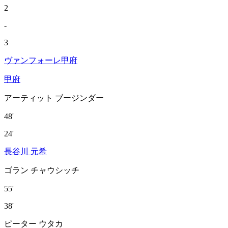
2
-
3
ヴァンフォーレ甲府
甲府
アーティット ブージンダー
48'
24'
長谷川 元希
ゴラン チャウシッチ
55'
38'
ピーター ウタカ