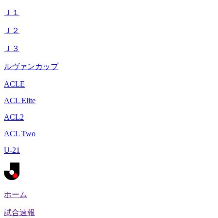
Ｊ１
Ｊ２
Ｊ３
ルヴァンカップ
ACLE
ACL Elite
ACL2
ACL Two
U-21
ホーム
試合速報