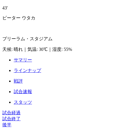
43'
ピーター ウタカ
ブリーラム・スタジアム
天候
:
晴れ
｜
気温
:
30℃
｜
湿度
:
55%
サマリー
ラインナップ
戦評
試合速報
スタッツ
試合経過
試合終了
後半