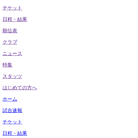
チケット
日程・結果
順位表
クラブ
ニュース
特集
スタッツ
はじめての方へ
ホーム
試合速報
チケット
日程・結果