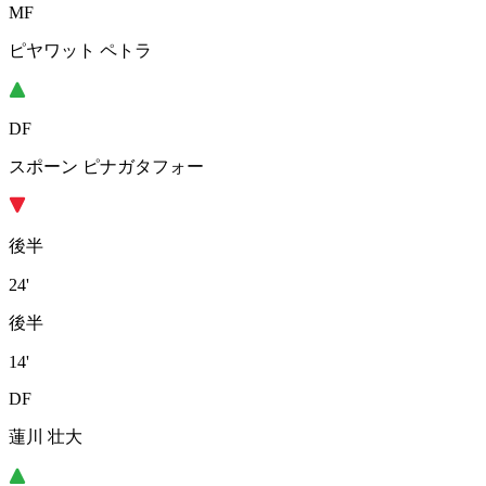
MF
ピヤワット ペトラ
DF
スポーン ピナガタフォー
後半
24'
後半
14'
DF
蓮川 壮大