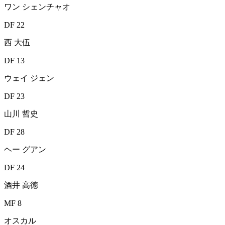
ワン シェンチャオ
DF 22
西 大伍
DF 13
ウェイ ジェン
DF 23
山川 哲史
DF 28
ヘー グアン
DF 24
酒井 高徳
MF 8
オスカル