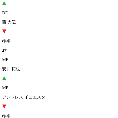
DF
西 大伍
後半
43'
MF
安井 拓也
MF
アンドレス イニエスタ
後半