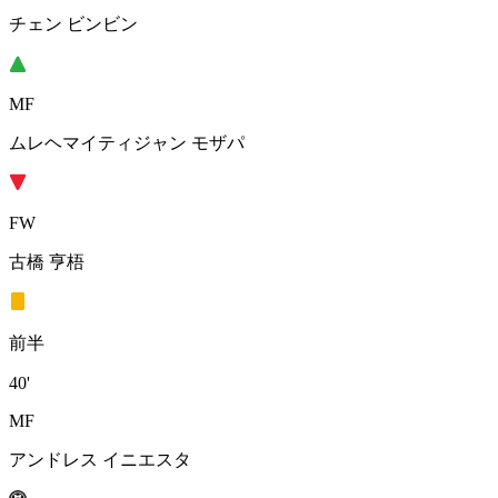
チェン ビンビン
MF
ムレヘマイティジャン モザパ
FW
古橋 亨梧
前半
40'
MF
アンドレス イニエスタ