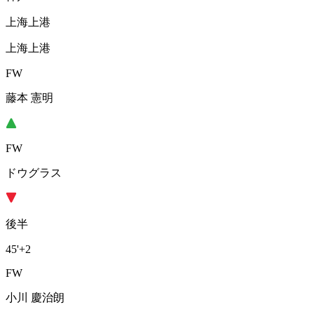
上海上港
上海上港
FW
藤本 憲明
FW
ドウグラス
後半
45'
+2
FW
小川 慶治朗