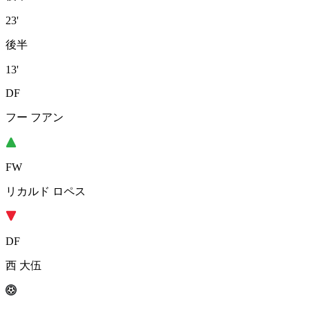
23'
後半
13'
DF
フー フアン
FW
リカルド ロペス
DF
西 大伍