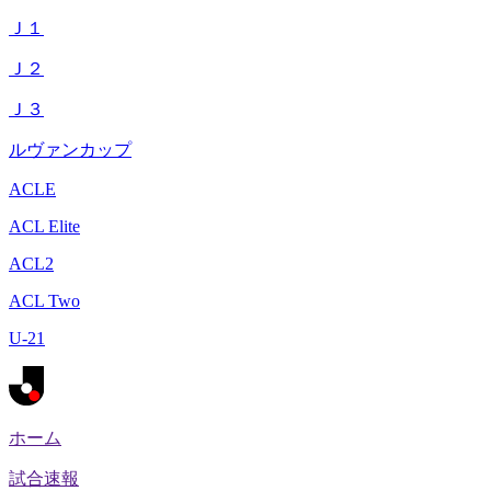
Ｊ１
Ｊ２
Ｊ３
ルヴァンカップ
ACLE
ACL Elite
ACL2
ACL Two
U-21
ホーム
試合速報