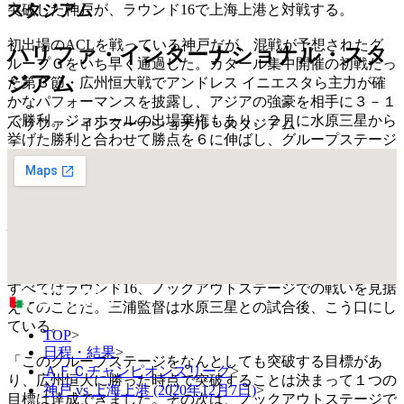
スタジアム
突破した神戸が、ラウンド16で上海上港と対戦する。
初出場のACLを戦っている神戸だが、混戦が予想されたグ
ハリファ・インターナショナル・スタ
ループＧをいち早く通過した。カタール集中開催の初戦だっ
ジアム
た第３節・広州恒大戦でアンドレス イニエスタら主力が確
かなパフォーマンスを披露し、アジアの強豪を相手に３－１
で勝利。ジョホールの出場棄権もあり、２月に水原三星から
ハリファ・インターナショナル・スタジアム
挙げた勝利と合わせて勝点を６に伸ばし、グループステージ
突破を決めた。
続く広州恒大との第４節、４日に戦ったばかりの水原三星と
の第６節は、いずれも０－２というスコアで敗れたことは痛
恨だったが、三浦 淳寛監督は選手のコンディショニングを
重視した選手起用を徹底。同時にプレーヤー同士の連係面の
確認なども行い、突破決定後の試合をうまく活用してきた。
すべてはラウンド16、ノックアウトステージでの戦いを見据
えてのことだ。三浦監督は水原三星との試合後、こう口にし
ている。
TOP
>
日程・結果
>
「このグループステージをなんとしても突破する目標があ
ＡＦＣチャンピオンズリーグ
>
り、広州恒大に勝った時点で突破することは決まって１つの
神戸 vs 上海上港 (2020年12月7日)
>
目標は達成できました。その次は、ノックアウトステージで