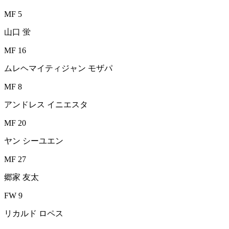
MF 5
山口 蛍
MF 16
ムレヘマイティジャン モザパ
MF 8
アンドレス イニエスタ
MF 20
ヤン シーユエン
MF 27
郷家 友太
FW 9
リカルド ロペス