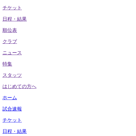
チケット
日程・結果
順位表
クラブ
ニュース
特集
スタッツ
はじめての方へ
ホーム
試合速報
チケット
日程・結果