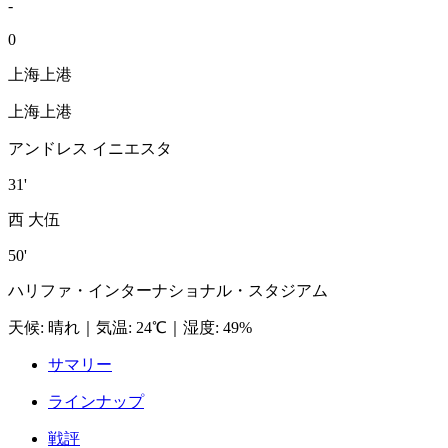
-
0
上海上港
上海上港
アンドレス イニエスタ
31'
西 大伍
50'
ハリファ・インターナショナル・スタジアム
天候
:
晴れ
｜
気温
:
24℃
｜
湿度
:
49%
サマリー
ラインナップ
戦評