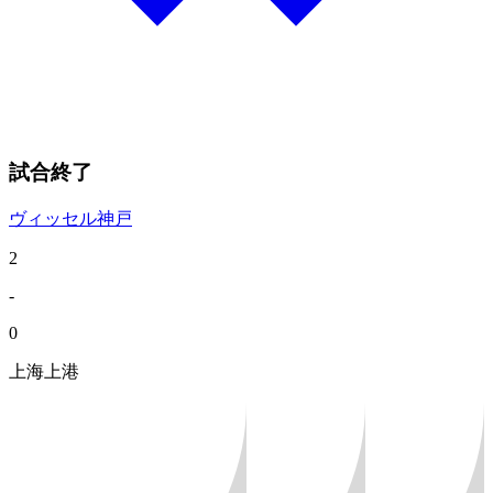
試合終了
ヴィッセル神戸
2
-
0
上海上港