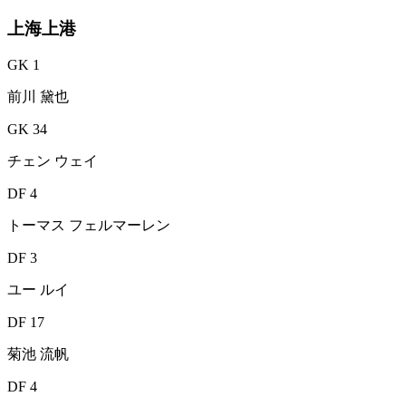
上海上港
GK 1
前川 黛也
GK 34
チェン ウェイ
DF 4
トーマス フェルマーレン
DF 3
ユー ルイ
DF 17
菊池 流帆
DF 4