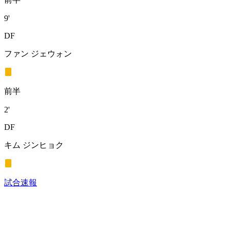
9'
DF
ファン ジェウォン
前半
2'
DF
キム ジンヒョク
試合速報