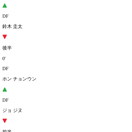
DF
鈴木 圭太
後半
0'
DF
ホン チョンウン
DF
ジョ ジヌ
前半