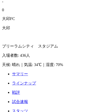
-
0
大邱FC
大邱
ブリーラムシティ スタジアム
入場者数
:
436人
天候
:
晴れ
｜
気温
:
34℃
｜
湿度
:
70%
サマリー
ラインナップ
戦評
試合速報
スタッツ