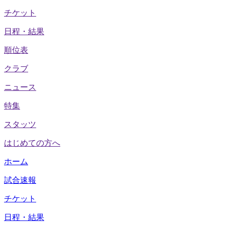
チケット
日程・結果
順位表
クラブ
ニュース
特集
スタッツ
はじめての方へ
ホーム
試合速報
チケット
日程・結果