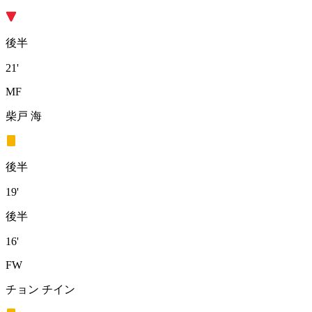
後半
21'
MF
柴戸 海
後半
19'
後半
16'
FW
チョン チイン