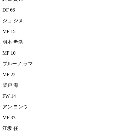
DF 66
ジョ ジヌ
MF 15
明本 考浩
MF 10
ブルーノ ラマ
MF 22
柴戸 海
FW 14
アン ヨンウ
MF 33
江坂 任