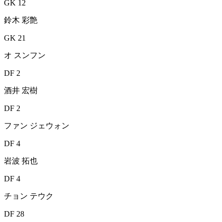
GK 12
鈴木 彩艶
GK 21
オ スンフン
DF 2
酒井 宏樹
DF 2
ファン ジェウォン
DF 4
岩波 拓也
DF 4
チョン テウク
DF 28