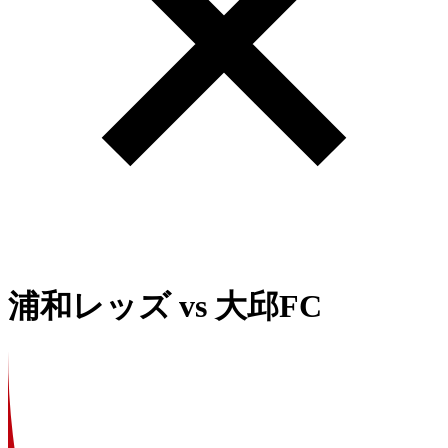
浦和レッズ
vs
大邱FC