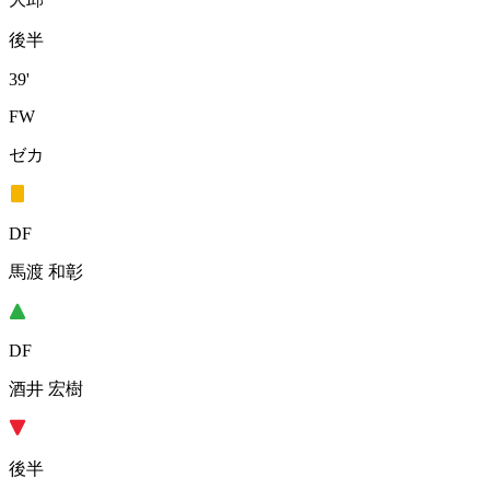
後半
39'
FW
ゼカ
DF
馬渡 和彰
DF
酒井 宏樹
後半