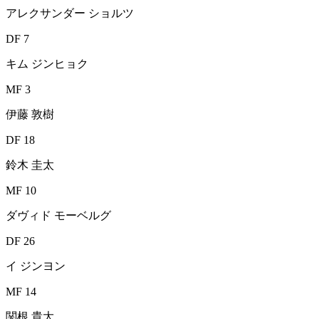
アレクサンダー ショルツ
DF 7
キム ジンヒョク
MF 3
伊藤 敦樹
DF 18
鈴木 圭太
MF 10
ダヴィド モーベルグ
DF 26
イ ジンヨン
MF 14
関根 貴大