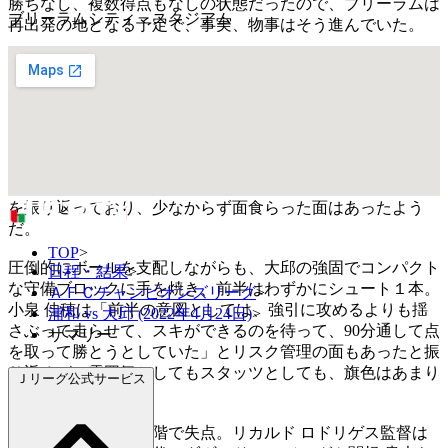
勝ちなし、複数得点もなしの状態だったので、ブリーラムは
ブリーラムシティ スタジアム
再出発の地となる予定で、事実、物事はそう進んでいた。
しかし前節、ついに“アジア”が牙をむいた。大邱は超守備的
とも言える［５－４－１］の布陣ながら、各選手の体格も統
制も、前々節の山東泰山とは比べ物にならない強度を発揮し
てきた。
江坂 任も「大邱FC戦はACLらしかった。逆に自分たちは
ACL慣れしていない選手が多い部分は出たと思う」と試合
を振り返っており、少なからず面食らった面はあったよう
だ。
TOP
>
圧倒的にボールを支配しながらも、大邱の強固でコンパクト
日程・結果
>
な守備ブロックに手を焼き、前半はわずかにシュート１本。
ＡＦＣチャンピオンズリーグ
>
小泉 佳穂は「前半の意図としては、強引に攻めるよりも揺
浦和 vs 大邱 (2022年4月24日)
>
さぶって走らせて、スキができるのを待って、90分通して点
サマリー
を取って勝とうとしていた」とリスク管理の面もあったと振
り返るが、雰囲気としてもスタッツとしても、旗色はあまり
Ｊリーグ公式サービス
良くなかった。
そして後半の早い段階で失点。リカルド ロドリゲス監督は