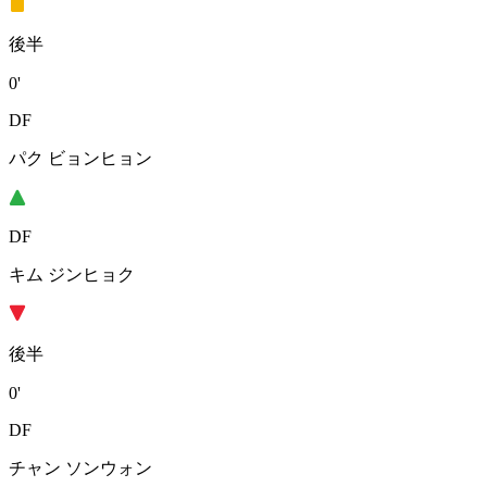
後半
0'
DF
パク ビョンヒョン
DF
キム ジンヒョク
後半
0'
DF
チャン ソンウォン