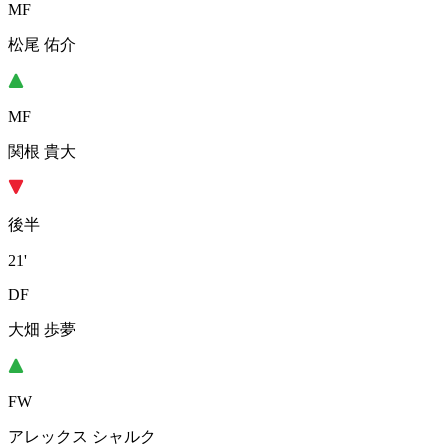
MF
松尾 佑介
MF
関根 貴大
後半
21'
DF
大畑 歩夢
FW
アレックス シャルク