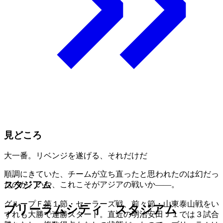
見どころ
大一番。リベンジを遂げる、それだけだ
順調にきていた、チームが立ち直ったと思われたのは幻だっ
スタジアム
たのか。いや、これこそがアジアの戦いか――。
グループＦ第１節・セーラーズ戦、前々節・山東泰山戦をい
ブリーラムシティ スタジアム
ずれも大勝で連勝スタート。直近の明治安田Ｊ１では３試合