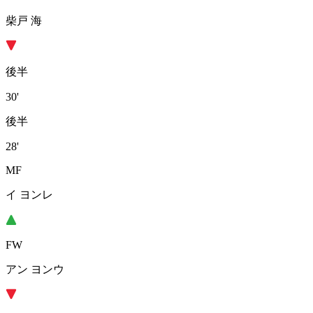
柴戸 海
後半
30'
後半
28'
MF
イ ヨンレ
FW
アン ヨンウ