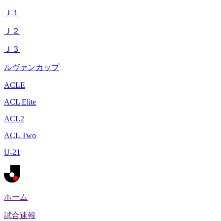
Ｊ１
Ｊ２
Ｊ３
ルヴァンカップ
ACLE
ACL Elite
ACL2
ACL Two
U-21
ホーム
試合速報