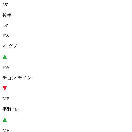
35'
後半
34'
FW
イ グノ
FW
チョン チイン
MF
平野 佑一
MF