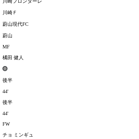
川崎フロンターレ
川崎Ｆ
蔚山現代FC
蔚山
MF
橘田 健人
後半
44'
後半
44'
FW
チョ ミンギュ