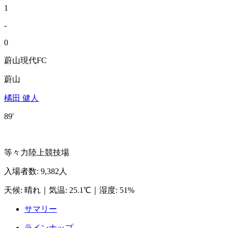
1
-
0
蔚山現代FC
蔚山
橘田 健人
89'
等々力陸上競技場
入場者数
:
9,382人
天候
:
晴れ
｜
気温
:
25.1℃
｜
湿度
:
51%
サマリー
ラインナップ