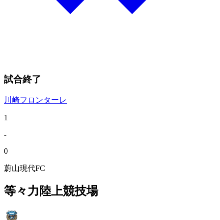
試合終了
川崎フロンターレ
1
-
0
蔚山現代FC
等々力陸上競技場