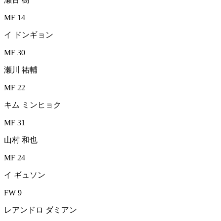
MF 14
イ ドンギョン
MF 30
瀬川 祐輔
MF 22
キム ミンヒョク
MF 31
山村 和也
MF 24
イ ギュソン
FW 9
レアンドロ ダミアン