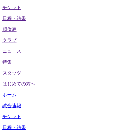
チケット
日程・結果
順位表
クラブ
ニュース
特集
スタッツ
はじめての方へ
ホーム
試合速報
チケット
日程・結果