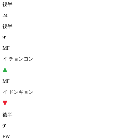
後半
24'
後半
9'
MF
イ チョンヨン
MF
イ ドンギョン
後半
9'
FW