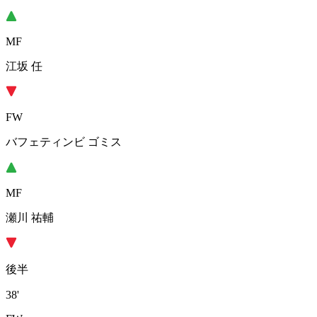
MF
江坂 任
FW
バフェティンビ ゴミス
MF
瀬川 祐輔
後半
38'