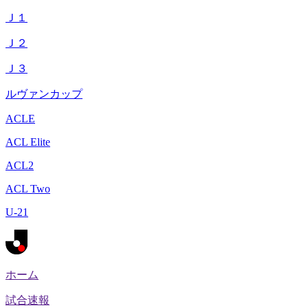
Ｊ１
Ｊ２
Ｊ３
ルヴァンカップ
ACLE
ACL Elite
ACL2
ACL Two
U-21
ホーム
試合速報