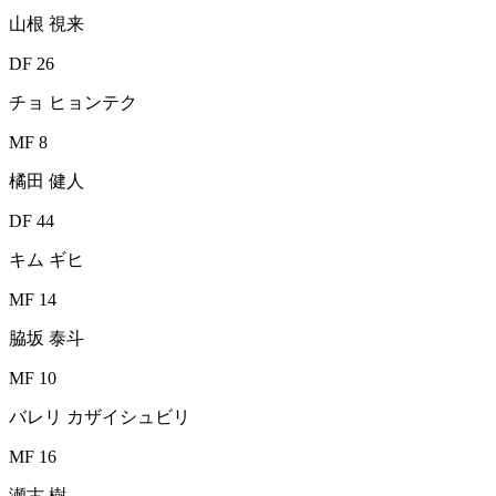
山根 視来
DF 26
チョ ヒョンテク
MF 8
橘田 健人
DF 44
キム ギヒ
MF 14
脇坂 泰斗
MF 10
バレリ カザイシュビリ
MF 16
瀬古 樹