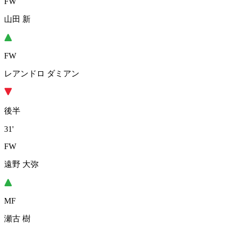
FW
山田 新
FW
レアンドロ ダミアン
後半
31'
FW
遠野 大弥
MF
瀬古 樹