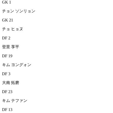
GK 1
チョン ソンリョン
GK 21
チョ ヒョヌ
DF 2
登里 享平
DF 19
キム ヨングォン
DF 3
大南 拓磨
DF 23
キム テファン
DF 13