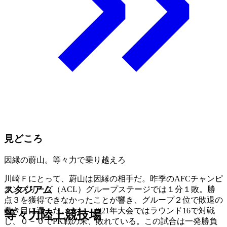
見どころ
因縁の蔚山。等々力で乗り越えろ
川崎Ｆにとって、蔚山は因縁の相手だ。昨季のAFCチャンピ
スタジアム
オンズリーグ（ACL）グループステージでは１分１敗。勝
点３を獲得できなかったことが響き、グループ２位で敗退の
憂き目に遭った。また、2021年大会ではラウンド16で対戦
等々力陸上競技場
し、０－０でPK戦の末、敗れている。この試合は一発勝負