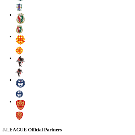
J.LEAGUE Official Partners