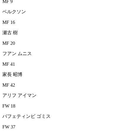
MF 9
ベルクソン
MF 16
瀬古 樹
MF 20
フアン ムニス
MF 41
家長 昭博
MF 42
アリフ アイマン
FW 18
バフェティンビ ゴミス
FW 37