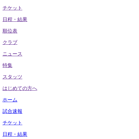
チケット
日程・結果
順位表
クラブ
ニュース
特集
スタッツ
はじめての方へ
ホーム
試合速報
チケット
日程・結果