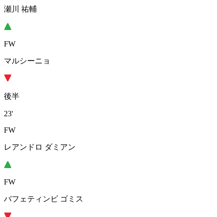
瀬川 祐輔
FW
マルシーニョ
後半
23'
FW
レアンドロ ダミアン
FW
バフェティンビ ゴミス