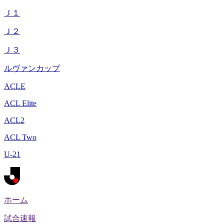
Ｊ１
Ｊ２
Ｊ３
ルヴァンカップ
ACLE
ACL Elite
ACL2
ACL Two
U-21
ホーム
試合速報