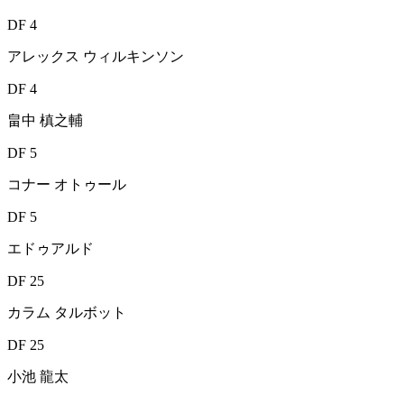
DF 4
アレックス ウィルキンソン
DF 4
畠中 槙之輔
DF 5
コナー オトゥール
DF 5
エドゥアルド
DF 25
カラム タルボット
DF 25
小池 龍太