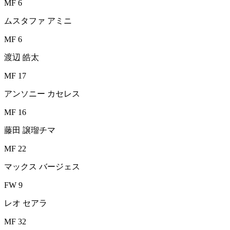
MF 6
ムスタファ アミニ
MF 6
渡辺 皓太
MF 17
アンソニー カセレス
MF 16
藤田 譲瑠チマ
MF 22
マックス バージェス
FW 9
レオ セアラ
MF 32