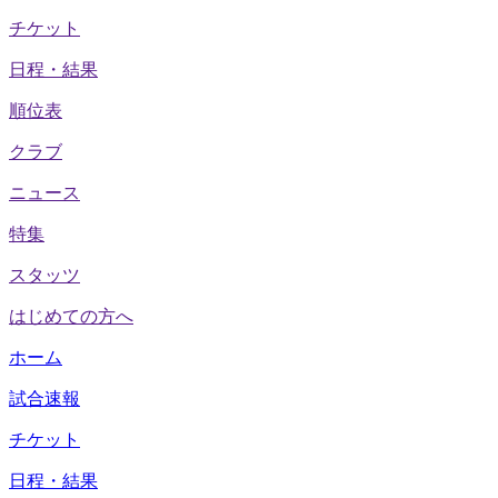
チケット
日程・結果
順位表
クラブ
ニュース
特集
スタッツ
はじめての方へ
ホーム
試合速報
チケット
日程・結果