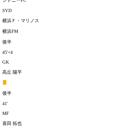
シドニーFC
SYD
横浜Ｆ・マリノス
横浜FM
後半
45'
+4
GK
高丘 陽平
後半
41'
MF
喜田 拓也