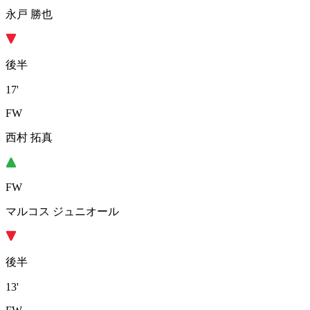
永戸 勝也
後半
17'
FW
西村 拓真
FW
マルコス ジュニオール
後半
13'