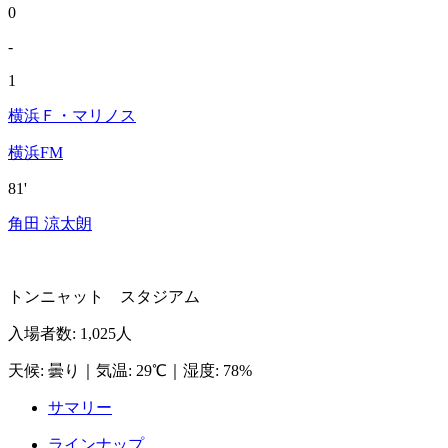
0
-
1
横浜Ｆ・マリノス
横浜FM
81'
角田 涼太朗
トンニャット スタジアム
入場者数
:
1,025人
天候
:
曇り
｜
気温
:
29℃
｜
湿度
:
78%
サマリー
ラインナップ