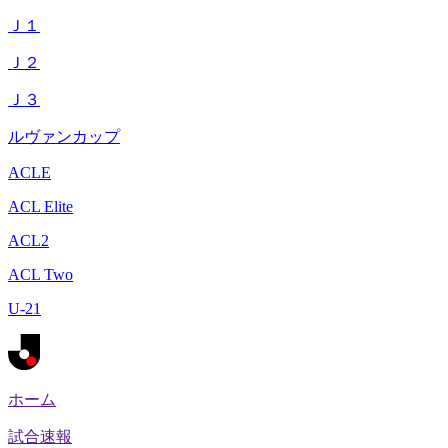
Ｊ１
Ｊ２
Ｊ３
ルヴァンカップ
ACLE
ACL Elite
ACL2
ACL Two
U-21
ホーム
試合速報