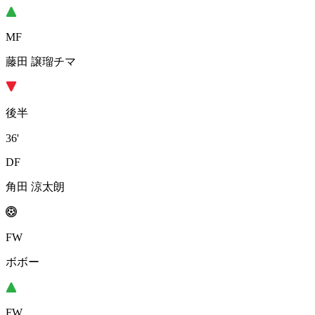
MF
藤田 譲瑠チマ
後半
36'
DF
角田 涼太朗
FW
ボボー
FW