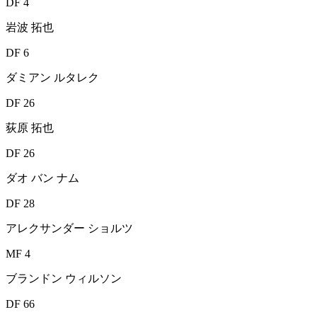
DF 4
岩波 拓也
DF 6
ダミアン ルタレク
DF 26
荻原 拓也
DF 26
ダオ バン ナム
DF 28
アレクサンダー ショルツ
MF 4
ブランドン ウィルソン
DF 66