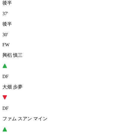
後半
37'
後半
30'
FW
興梠 慎三
DF
大畑 歩夢
DF
ファム スアン マイン