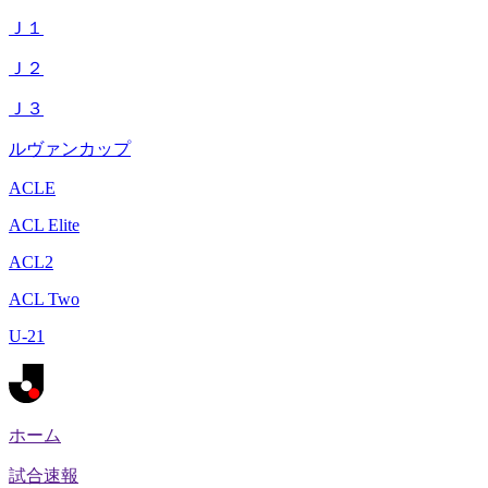
Ｊ１
Ｊ２
Ｊ３
ルヴァンカップ
ACLE
ACL Elite
ACL2
ACL Two
U-21
ホーム
試合速報