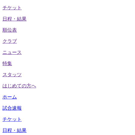
チケット
日程・結果
順位表
クラブ
ニュース
特集
スタッツ
はじめての方へ
ホーム
試合速報
チケット
日程・結果