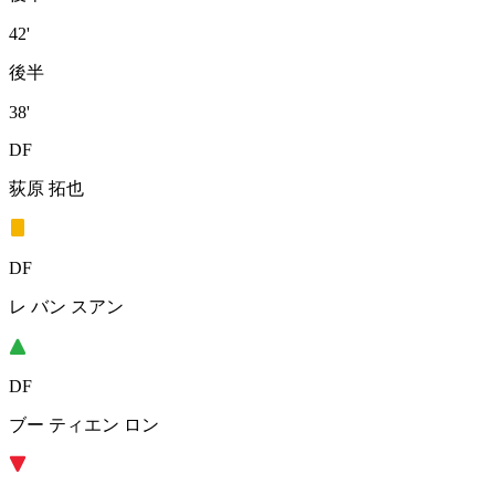
42'
後半
38'
DF
荻原 拓也
DF
レ バン スアン
DF
ブー ティエン ロン