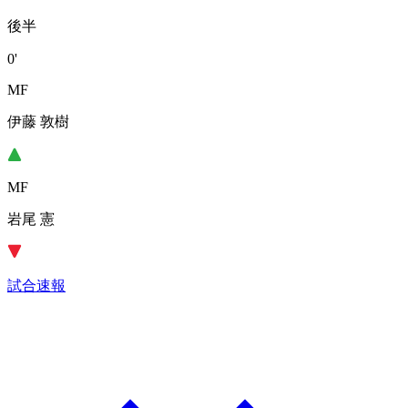
後半
0'
MF
伊藤 敦樹
MF
岩尾 憲
試合速報