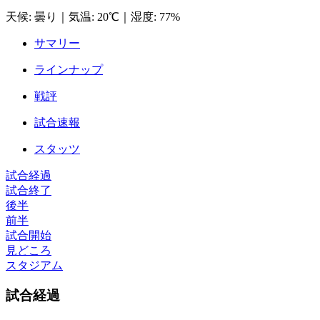
天候
:
曇り
｜
気温
:
20℃
｜
湿度
:
77%
サマリー
ラインナップ
戦評
試合速報
スタッツ
試合経過
試合終了
後半
前半
試合開始
見どころ
スタジアム
試合経過