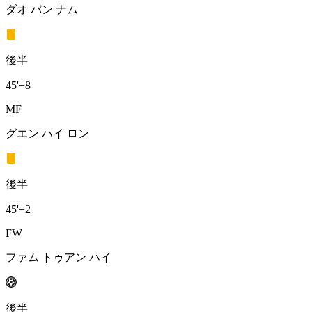
ダオ バン ナム
後半
45'
+8
MF
グエン ハイ ロン
後半
45'
+2
FW
ファム トゥアン ハイ
後半