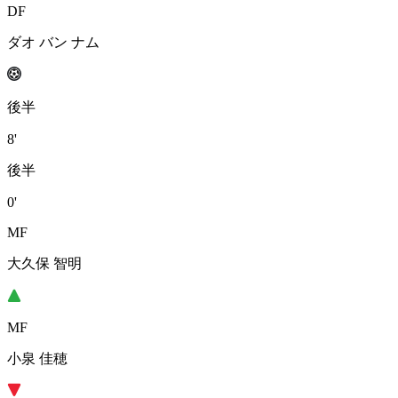
DF
ダオ バン ナム
後半
8'
後半
0'
MF
大久保 智明
MF
小泉 佳穂