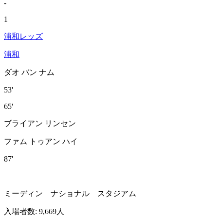
-
1
浦和レッズ
浦和
ダオ バン ナム
53'
65'
ブライアン リンセン
ファム トゥアン ハイ
87'
ミーディン ナショナル スタジアム
入場者数
:
9,669人