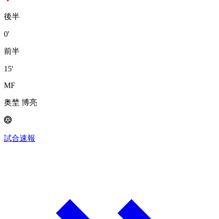
後半
0'
前半
15'
MF
奥埜 博亮
試合速報