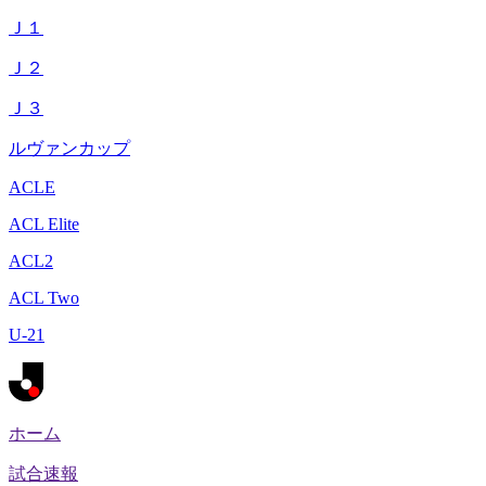
Ｊ１
Ｊ２
Ｊ３
ルヴァンカップ
ACLE
ACL Elite
ACL2
ACL Two
U-21
ホーム
試合速報