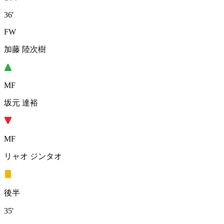
36'
FW
加藤 陸次樹
MF
坂元 達裕
MF
リャオ ジンタオ
後半
35'