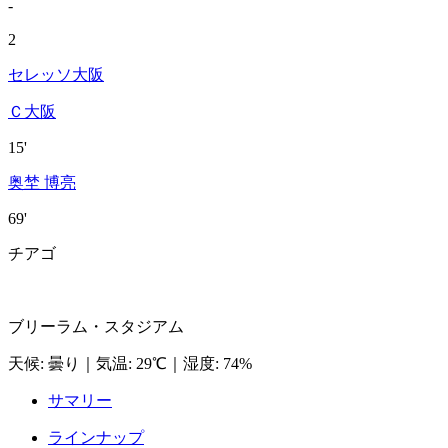
-
2
セレッソ大阪
Ｃ大阪
15'
奥埜 博亮
69'
チアゴ
ブリーラム・スタジアム
天候
:
曇り
｜
気温
:
29℃
｜
湿度
:
74%
サマリー
ラインナップ