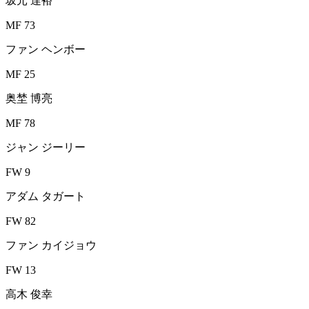
坂元 達裕
MF 73
ファン ヘンボー
MF 25
奥埜 博亮
MF 78
ジャン ジーリー
FW 9
アダム タガート
FW 82
ファン カイジョウ
FW 13
高木 俊幸