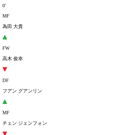
0'
MF
為田 大貴
FW
高木 俊幸
DF
フアン グアンリン
MF
チェン ジェンフォン