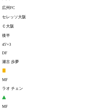
広州FC
セレッソ大阪
Ｃ大阪
後半
45'
+3
DF
瀬古 歩夢
MF
ラオ チェン
MF