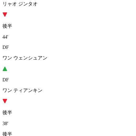
リャオ ジンタオ
後半
44'
DF
ワン ウェンシュアン
DF
ワン ティアンキン
後半
38'
後半