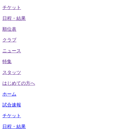
チケット
日程・結果
順位表
クラブ
ニュース
特集
スタッツ
はじめての方へ
ホーム
試合速報
チケット
日程・結果