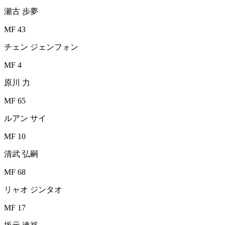
瀬古 歩夢
MF 43
チェン ジェンフォン
MF 4
原川 力
MF 65
ルアン サイ
MF 10
清武 弘嗣
MF 68
リャオ ジンタオ
MF 17