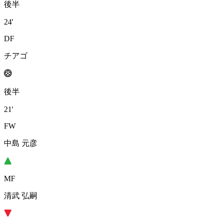
後半
24'
DF
チアゴ
後半
21'
FW
中島 元彦
MF
清武 弘嗣