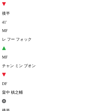
後半
41'
MF
レ フー フォック
MF
チャン ミン ブオン
DF
畠中 槙之輔
後半