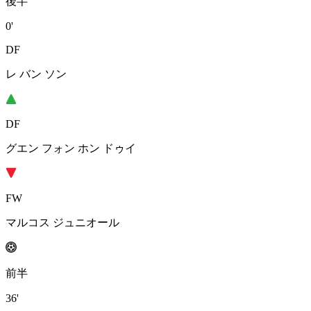
後半
0'
DF
レ バン ソン
DF
グエン フォン ホン ドゥイ
FW
マルコス ジュニオール
前半
36'