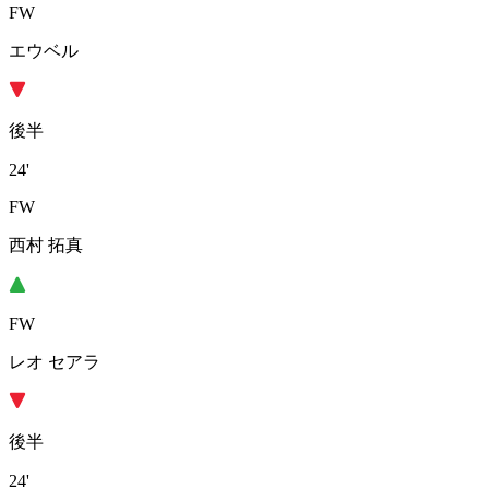
FW
エウベル
後半
24'
FW
西村 拓真
FW
レオ セアラ
後半
24'