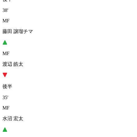
38'
MF
藤田 譲瑠チマ
MF
渡辺 皓太
後半
35'
MF
水沼 宏太