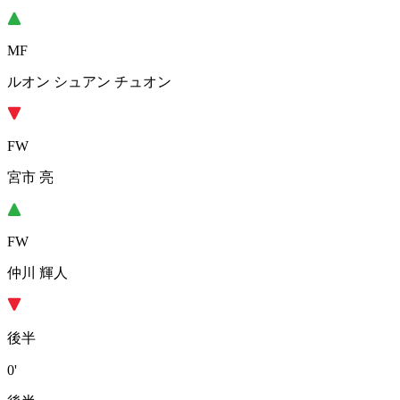
MF
ルオン シュアン チュオン
FW
宮市 亮
FW
仲川 輝人
後半
0'