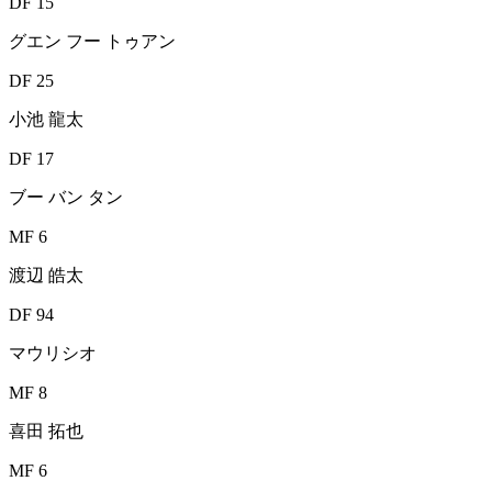
DF 15
グエン フー トゥアン
DF 25
小池 龍太
DF 17
ブー バン タン
MF 6
渡辺 皓太
DF 94
マウリシオ
MF 8
喜田 拓也
MF 6