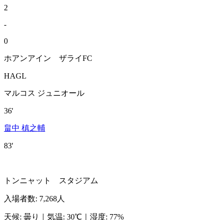
2
-
0
ホアンアイン ザライFC
HAGL
マルコス ジュニオール
36'
畠中 槙之輔
83'
トンニャット スタジアム
入場者数
:
7,268人
天候
:
曇り
｜
気温
:
30℃
｜
湿度
:
77%