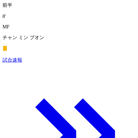
前半
8'
MF
チャン ミン ブオン
試合速報