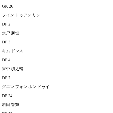
GK 26
フイン トゥアン リン
DF 2
永戸 勝也
DF 3
キム ドンス
DF 4
畠中 槙之輔
DF 7
グエン フォン ホン ドゥイ
DF 24
岩田 智輝