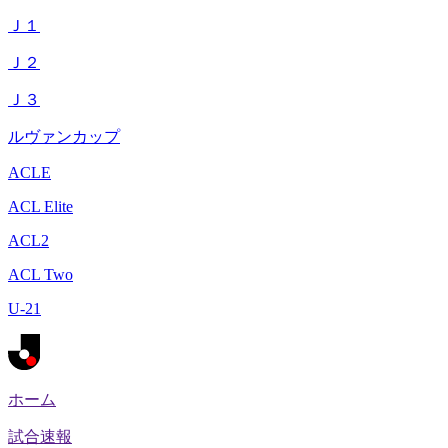
Ｊ１
Ｊ２
Ｊ３
ルヴァンカップ
ACLE
ACL Elite
ACL2
ACL Two
U-21
ホーム
試合速報