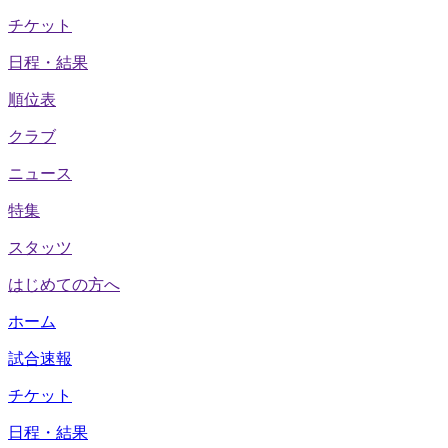
チケット
日程・結果
順位表
クラブ
ニュース
特集
スタッツ
はじめての方へ
ホーム
試合速報
チケット
日程・結果