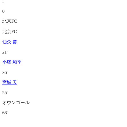
-
0
北京FC
北京FC
知念 慶
21'
小塚 和季
36'
宮城 天
55'
オウンゴール
68'