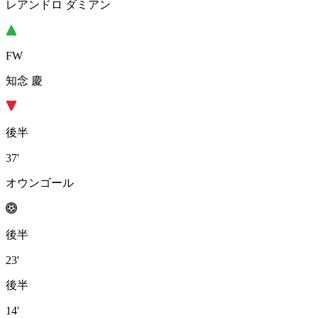
レアンドロ ダミアン
FW
知念 慶
後半
37'
オウンゴール
後半
23'
後半
14'