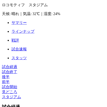
ロコモティフ スタジアム
天候
:
晴れ
｜
気温
:
32℃
｜
湿度
:
24%
サマリー
ラインナップ
戦評
試合速報
スタッツ
試合経過
試合終了
後半
前半
試合開始
見どころ
スタジアム
試合経過