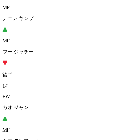
MF
チェン ヤンプー
MF
フー ジャチー
後半
14'
FW
ガオ ジャン
MF