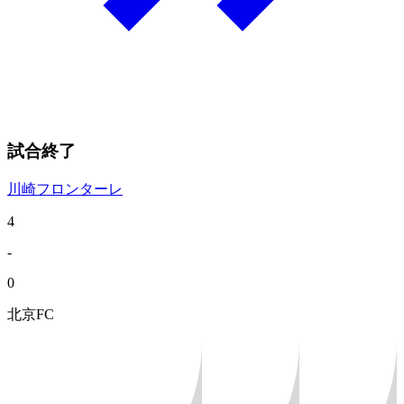
試合終了
川崎フロンターレ
4
-
0
北京FC