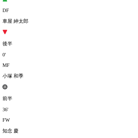
DF
車屋 紳太郎
後半
0'
MF
小塚 和季
前半
36'
FW
知念 慶