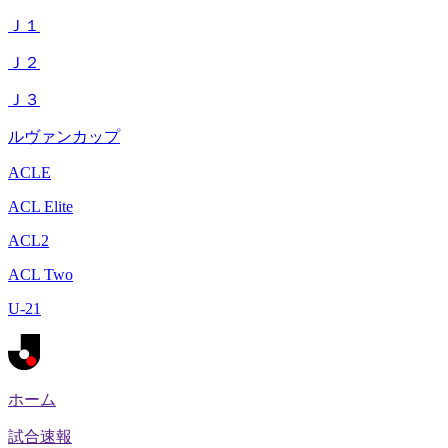
Ｊ１
Ｊ２
Ｊ３
ルヴァンカップ
ACLE
ACL Elite
ACL2
ACL Two
U-21
ホーム
試合速報