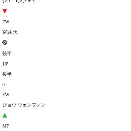
シエ ロンフェイ
FW
宮城 天
後半
10'
後半
0'
FW
ジョウ ウェンフォン
MF