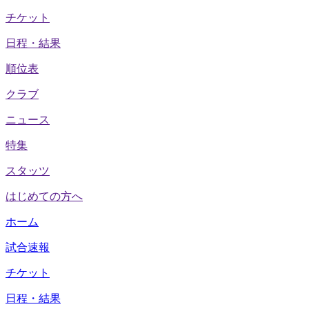
チケット
日程・結果
順位表
クラブ
ニュース
特集
スタッツ
はじめての方へ
ホーム
試合速報
チケット
日程・結果