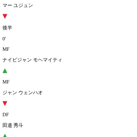
マー ユジュン
後半
0'
MF
ナイビジャン モヘマイティ
MF
ジャン ウェンハオ
DF
田邉 秀斗