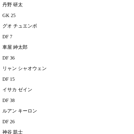
丹野 研太
GK 25
グオ チュエンボ
DF 7
車屋 紳太郎
DF 36
リャン シャオウェン
DF 15
イサカ ゼイン
DF 38
ルアン キーロン
DF 26
神谷 凱士