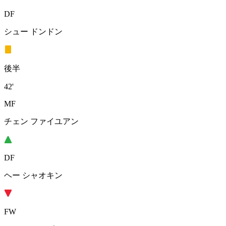
DF
シュー ドンドン
後半
42'
MF
チェン ファイユアン
DF
ヘー シャオキン
FW