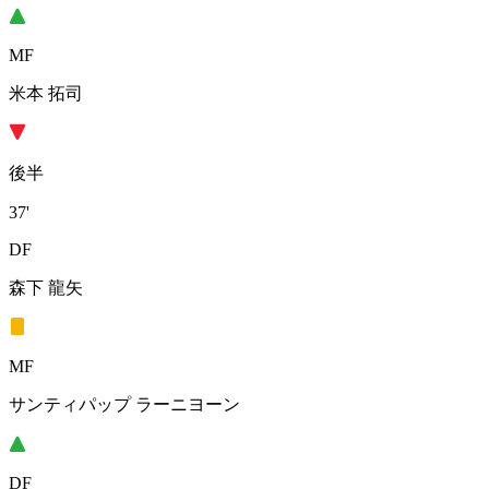
MF
米本 拓司
後半
37'
DF
森下 龍矢
MF
サンティパップ ラーニヨーン
DF