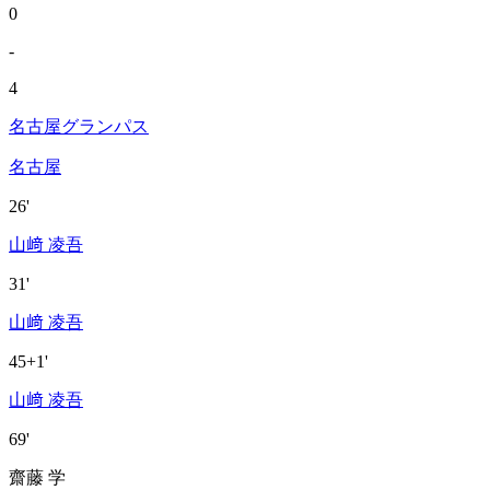
0
-
4
名古屋グランパス
名古屋
26'
山﨑 凌吾
31'
山﨑 凌吾
45+1'
山﨑 凌吾
69'
齋藤 学