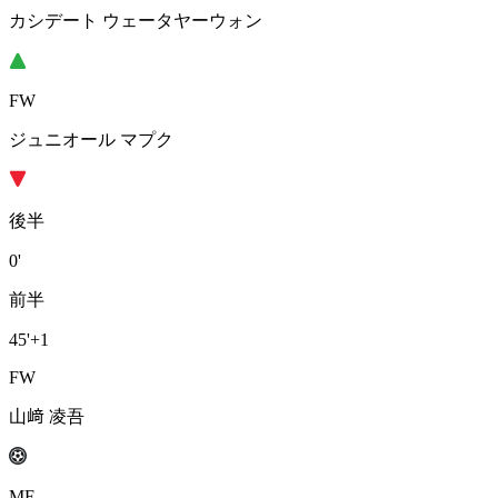
カシデート ウェータヤーウォン
FW
ジュニオール マプク
後半
0'
前半
45'
+1
FW
山﨑 凌吾
MF