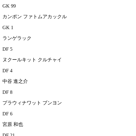
GK 99
カンポン ファトムアカックル
GK 1
ランゲラック
DF 5
ヌクールキット クルチャイ
DF 4
中谷 進之介
DF 8
プラウィナワット ブンヨン
DF 6
宮原 和也
DF 21