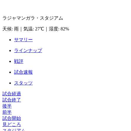
ラジャマンガラ・スタジアム
天候
:
雨
｜
気温
:
27℃
｜
湿度
:
82%
サマリー
ラインナップ
戦評
試合速報
スタッツ
試合経過
試合終了
後半
前半
試合開始
見どころ
スタジアム