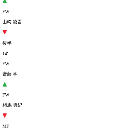
FW
山﨑 凌吾
後半
14'
FW
齋藤 学
FW
相馬 勇紀
MF