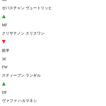
ゼバスチャン ヴュートリッヒ
MF
クリサナノン スリスワン
前半
36'
FW
スティーブン ランギル
DF
ヴァファ ハカマネシ