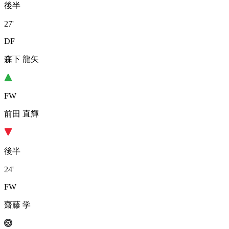
後半
27'
DF
森下 龍矢
FW
前田 直輝
後半
24'
FW
齋藤 学