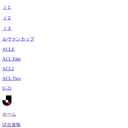
Ｊ１
Ｊ２
Ｊ３
ルヴァンカップ
ACLE
ACL Elite
ACL2
ACL Two
U-21
ホーム
試合速報