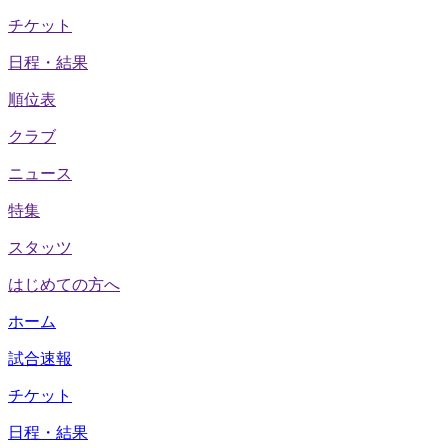
チケット
日程・結果
順位表
クラブ
ニュース
特集
スタッツ
はじめての方へ
ホーム
試合速報
チケット
日程・結果