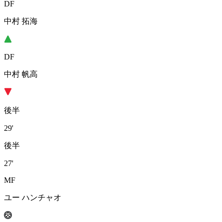
DF
中村 拓海
DF
中村 帆高
後半
29'
後半
27'
MF
ユー ハンチャオ