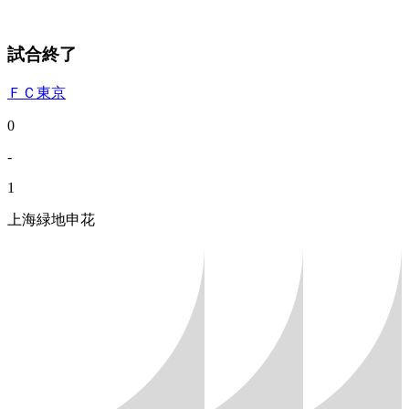
試合終了
ＦＣ東京
0
-
1
上海緑地申花