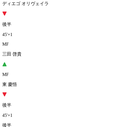
ディエゴ オリヴェイラ
後半
45'
+1
MF
三田 啓貴
MF
東 慶悟
後半
45'
+1
後半