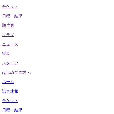
チケット
日程・結果
順位表
クラブ
ニュース
特集
スタッツ
はじめての方へ
ホーム
試合速報
チケット
日程・結果