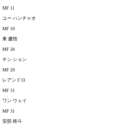
MF 11
ユー ハンチャオ
MF 10
東 慶悟
MF 26
チン ション
MF 20
レアンドロ
MF 31
ワン ウェイ
MF 31
安部 柊斗