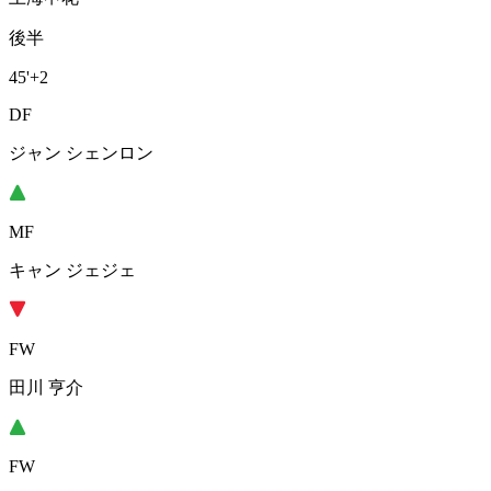
後半
45'
+2
DF
ジャン シェンロン
MF
キャン ジェジェ
FW
田川 亨介
FW