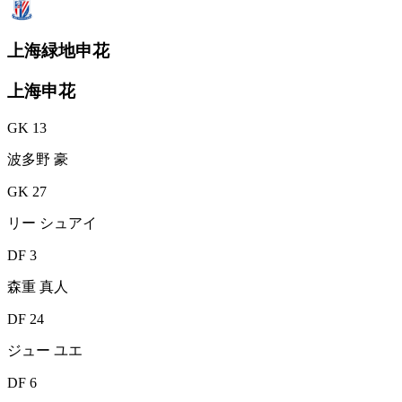
上海緑地申花
上海申花
GK 13
波多野 豪
GK 27
リー シュアイ
DF 3
森重 真人
DF 24
ジュー ユエ
DF 6