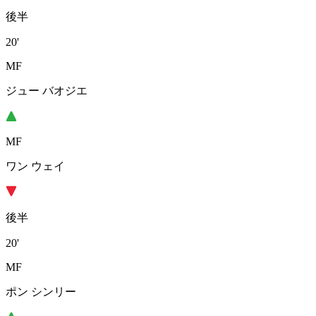
後半
20'
MF
ジュー バオジエ
MF
ワン ウェイ
後半
20'
MF
ポン シンリー