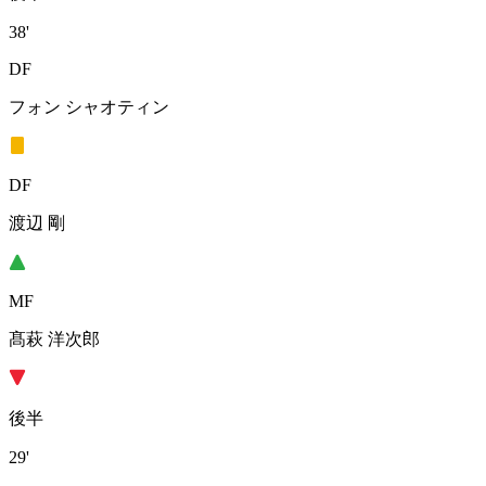
38'
DF
フォン シャオティン
DF
渡辺 剛
MF
髙萩 洋次郎
後半
29'