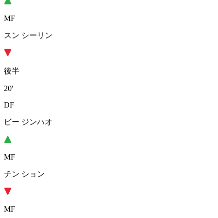
MF
スン シーリン
後半
20'
DF
ビー ジンハオ
MF
チン ション
MF