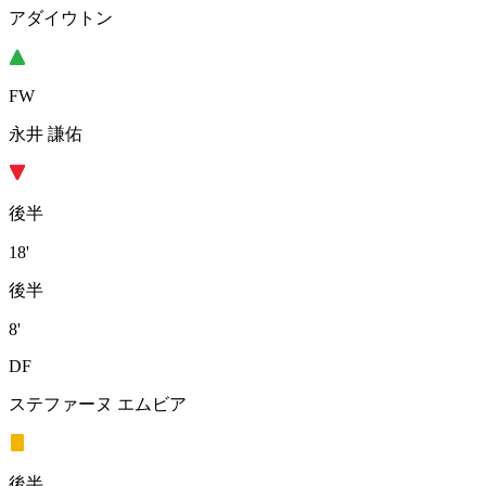
アダイウトン
FW
永井 謙佑
後半
18'
後半
8'
DF
ステファーヌ エムビア
後半