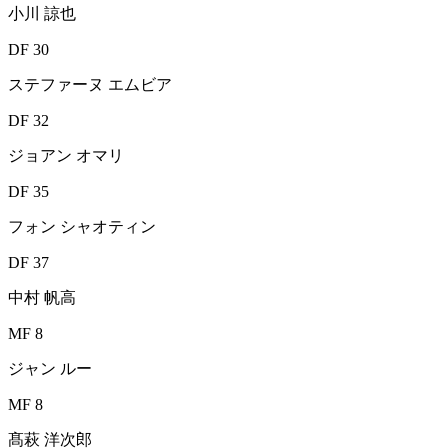
小川 諒也
DF 30
ステファーヌ エムビア
DF 32
ジョアン オマリ
DF 35
フォン シャオティン
DF 37
中村 帆高
MF 8
ジャン ルー
MF 8
髙萩 洋次郎