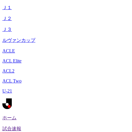
Ｊ１
Ｊ２
Ｊ３
ルヴァンカップ
ACLE
ACL Elite
ACL2
ACL Two
U-21
ホーム
試合速報