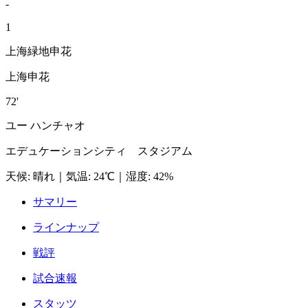
-
1
上海緑地申花
上海申花
72'
ユー ハンチャオ
エデュケーションシティ スタジアム
天候
:
晴れ
｜
気温
:
24℃
｜
湿度
:
42%
サマリー
ラインナップ
戦評
試合速報
スタッツ