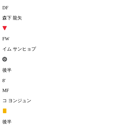
DF
森下 龍矢
FW
イム サンヒョプ
後半
8'
MF
コ ヨンジュン
後半