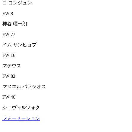
コ ヨンジュン
FW 8
柿谷 曜一朗
FW 77
イム サンヒョプ
FW 16
マテウス
FW 82
マヌエル パラシオス
FW 40
シュヴィルツォク
フォーメーション