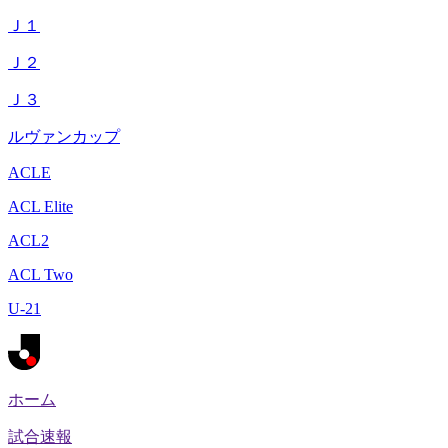
Ｊ１
Ｊ２
Ｊ３
ルヴァンカップ
ACLE
ACL Elite
ACL2
ACL Two
U-21
ホーム
試合速報