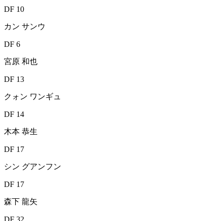
DF 10
カン サンウ
DF 6
宮原 和也
DF 13
クォン ワンギュ
DF 14
木本 恭生
DF 17
シン グアンフン
DF 17
森下 龍矢
DF 32