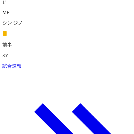
1'
MF
シン ジノ
前半
35'
試合速報