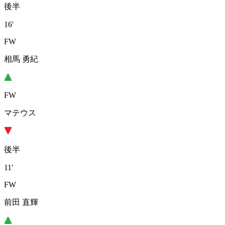
後半
16'
FW
相馬 勇紀
FW
マテウス
後半
11'
FW
前田 直輝