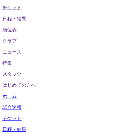
チケット
日程・結果
順位表
クラブ
ニュース
特集
スタッツ
はじめての方へ
ホーム
試合速報
チケット
日程・結果