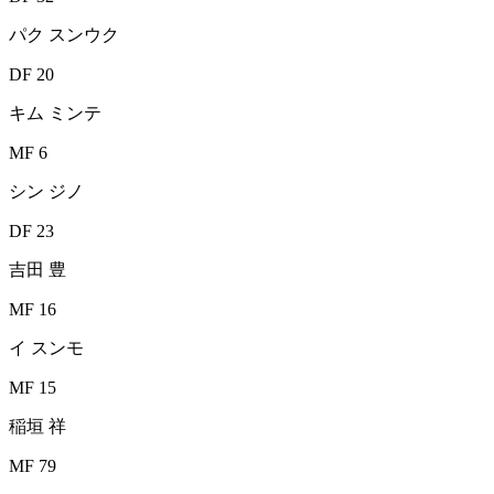
パク スンウク
DF 20
キム ミンテ
MF 6
シン ジノ
DF 23
吉田 豊
MF 16
イ スンモ
MF 15
稲垣 祥
MF 79