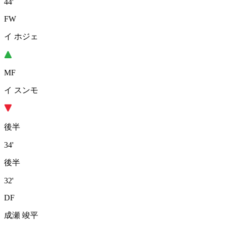
44'
FW
イ ホジェ
MF
イ スンモ
後半
34'
後半
32'
DF
成瀬 竣平