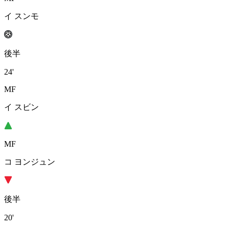
イ スンモ
後半
24'
MF
イ スビン
MF
コ ヨンジュン
後半
20'