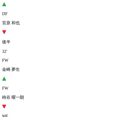
DF
宮原 和也
後半
32'
FW
金崎 夢生
FW
柿谷 曜一朗
MF