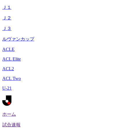
Ｊ１
Ｊ２
Ｊ３
ルヴァンカップ
ACLE
ACL Elite
ACL2
ACL Two
U-21
ホーム
試合速報