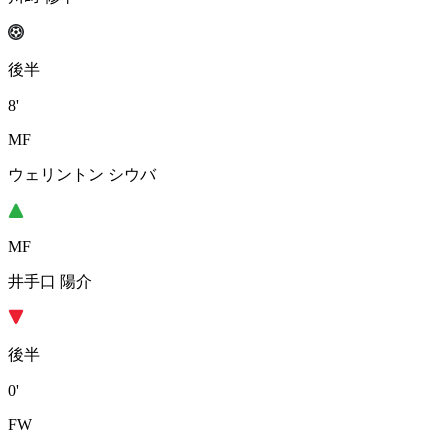
後半
8'
MF
ウェリントン シウバ
MF
井手口 陽介
後半
0'
FW