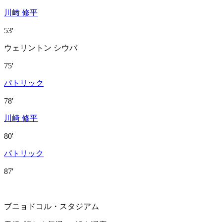
川﨑 修平
53'
ウェリントン シウバ
75'
パトリック
78'
川﨑 修平
80'
パトリック
87'
ブニョドコル・スタジアム