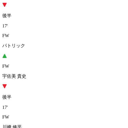
後半
17'
FW
パトリック
FW
宇佐美 貴史
後半
17'
FW
川﨑 修平