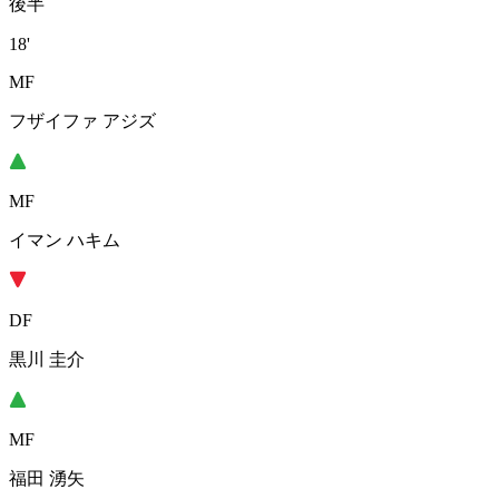
後半
18'
MF
フザイファ アジズ
MF
イマン ハキム
DF
黒川 圭介
MF
福田 湧矢