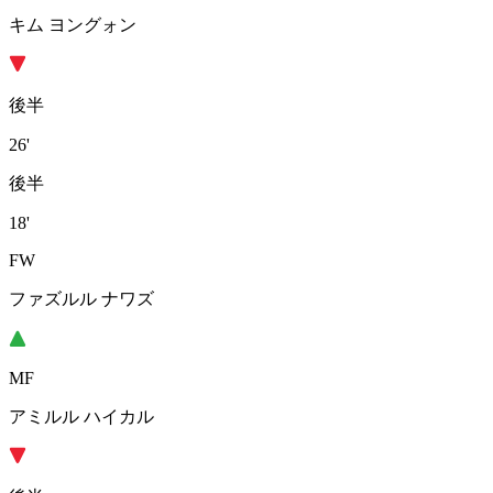
キム ヨングォン
後半
26'
後半
18'
FW
ファズルル ナワズ
MF
アミルル ハイカル