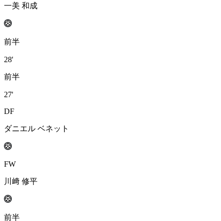
一美 和成
前半
28'
前半
27'
DF
ダニエル ベネット
FW
川﨑 修平
前半