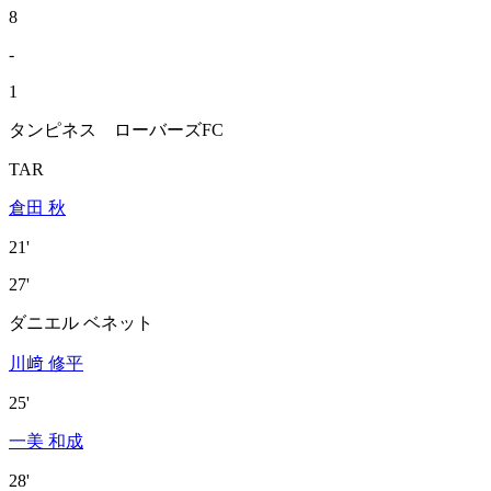
8
-
1
タンピネス ローバーズFC
TAR
倉田 秋
21'
27'
ダニエル ベネット
川﨑 修平
25'
一美 和成
28'