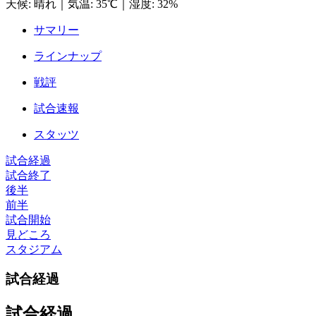
天候
:
晴れ
｜
気温
:
35℃
｜
湿度
:
32%
サマリー
ラインナップ
戦評
試合速報
スタッツ
試合経過
試合終了
後半
前半
試合開始
見どころ
スタジアム
試合経過
試合経過