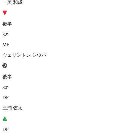
一美 和成
後半
32'
MF
ウェリントン シウバ
後半
30'
DF
三浦 弦太
DF