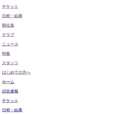
チケット
日程・結果
順位表
クラブ
ニュース
特集
スタッツ
はじめての方へ
ホーム
試合速報
チケット
日程・結果