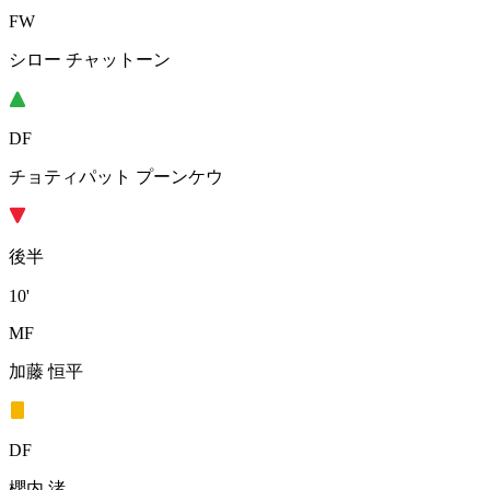
FW
シロー チャットーン
DF
チョティパット プーンケウ
後半
10'
MF
加藤 恒平
DF
櫻内 渚