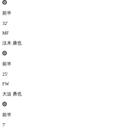
前半
32'
MF
汰木 康也
前半
25'
FW
大迫 勇也
前半
7'