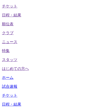
チケット
日程・結果
順位表
クラブ
ニュース
特集
スタッツ
はじめての方へ
ホーム
試合速報
チケット
日程・結果