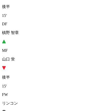
後半
15'
DF
槙野 智章
MF
山口 蛍
後半
15'
FW
リンコン