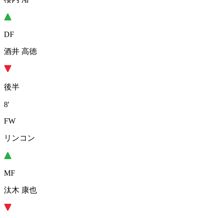
DF
酒井 高徳
後半
8'
FW
リンコン
MF
汰木 康也