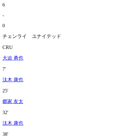
6
-
0
チェンライ ユナイテッド
CRU
大迫 勇也
7'
汰木 康也
25'
郷家 友太
32'
汰木 康也
38'