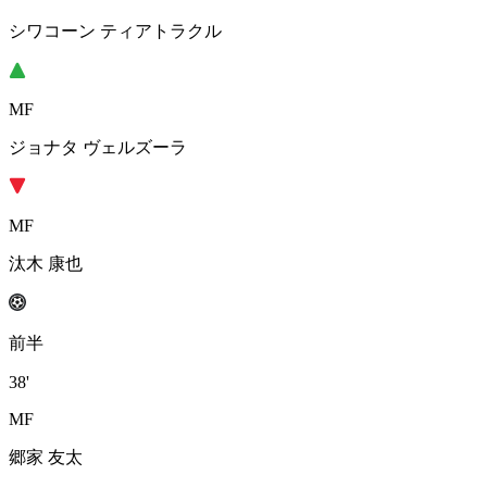
シワコーン ティアトラクル
MF
ジョナタ ヴェルズーラ
MF
汰木 康也
前半
38'
MF
郷家 友太