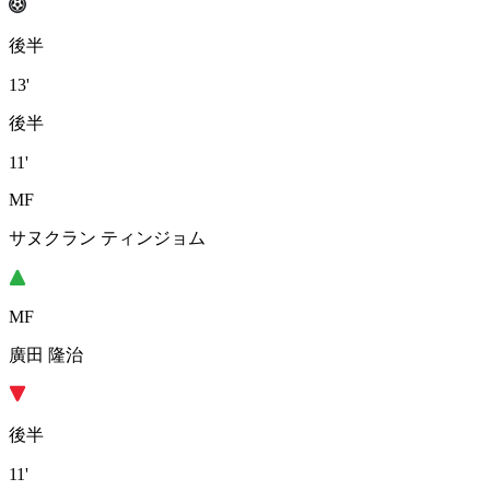
後半
13'
後半
11'
MF
サヌクラン ティンジョム
MF
廣田 隆治
後半
11'