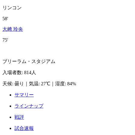
リンコン
58'
大﨑 玲央
75'
ブリーラム・スタジアム
入場者数
:
814人
天候
:
曇り
｜
気温
:
27℃
｜
湿度
:
84%
サマリー
ラインナップ
戦評
試合速報