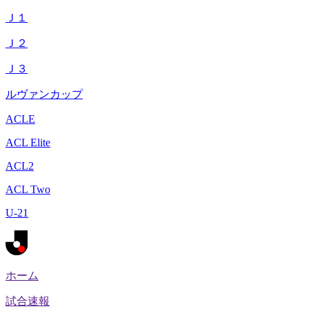
Ｊ１
Ｊ２
Ｊ３
ルヴァンカップ
ACLE
ACL Elite
ACL2
ACL Two
U-21
ホーム
試合速報