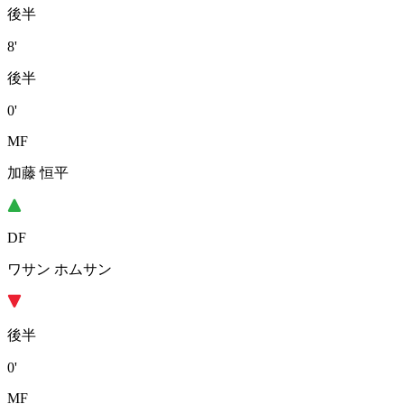
後半
8'
後半
0'
MF
加藤 恒平
DF
ワサン ホムサン
後半
0'
MF