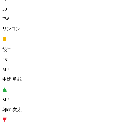
30'
FW
リンコン
後半
25'
MF
中坂 勇哉
MF
郷家 友太