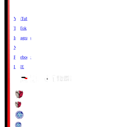
SNS
YouTube
TikTok
Instagram
X
Facebook
LINE