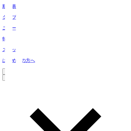
順位表
クラブ
ニュース
特集
スタッツ
はじめての方へ