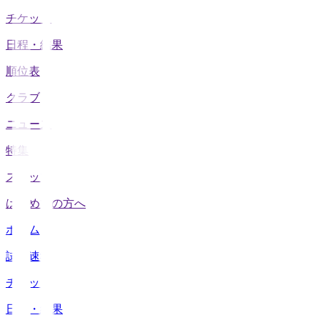
チケット
日程・結果
順位表
クラブ
ニュース
特集
スタッツ
はじめての方へ
ホーム
試合速報
チケット
日程・結果