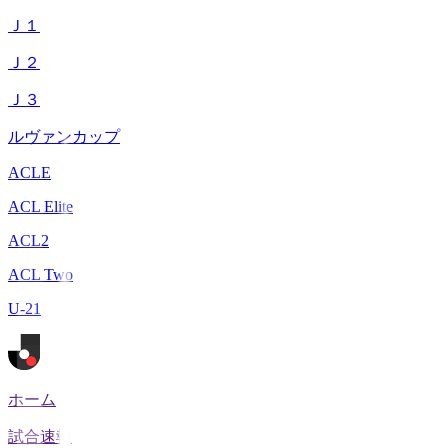
Ｊ１
Ｊ２
Ｊ３
ルヴァンカップ
ACLE
ACL Elite
ACL2
ACL Two
U-21
ホーム
試合速報