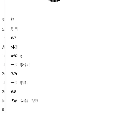
東京都
生年月日
1991/8/7
身長/体重
187cm/82kg
Ｊリーグ初出場
2016/3/20
Ｊリーグ初得点
2016/6/8
日本代表出場試合数
0