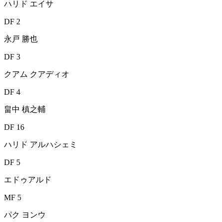
ハリド エイサ
DF 2
永戸 勝也
DF 3
クアム クアディオ
DF 4
畠中 槙之輔
DF 16
ハリド アルハシェミ
DF 5
エドゥアルド
MF 5
パク ヨンウ