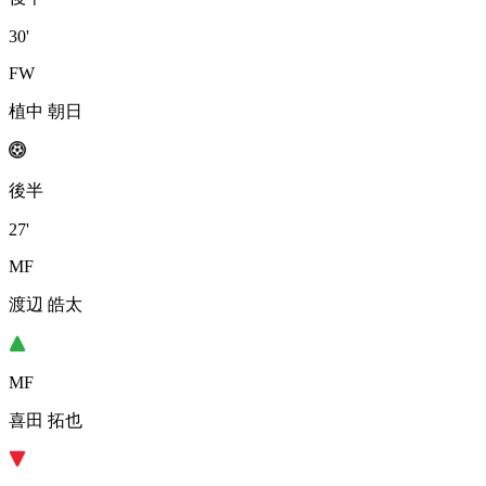
30'
FW
植中 朝日
後半
27'
MF
渡辺 皓太
MF
喜田 拓也