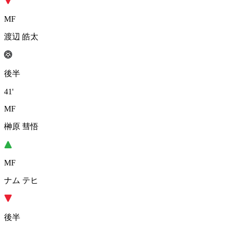
MF
渡辺 皓太
後半
41'
MF
榊原 彗悟
MF
ナム テヒ
後半