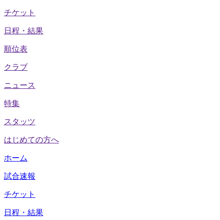
チケット
日程・結果
順位表
クラブ
ニュース
特集
スタッツ
はじめての方へ
ホーム
試合速報
チケット
日程・結果