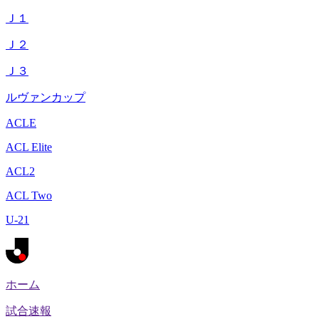
Ｊ１
Ｊ２
Ｊ３
ルヴァンカップ
ACLE
ACL Elite
ACL2
ACL Two
U-21
ホーム
試合速報