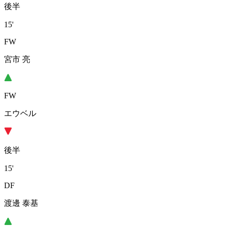
後半
15'
FW
宮市 亮
FW
エウベル
後半
15'
DF
渡邊 泰基