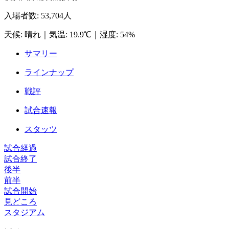
入場者数
:
53,704人
天候
:
晴れ
｜
気温
:
19.9℃
｜
湿度
:
54%
サマリー
ラインナップ
戦評
試合速報
スタッツ
試合経過
試合終了
後半
前半
試合開始
見どころ
スタジアム