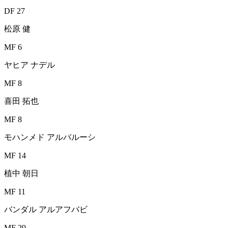
DF 27
松原 健
MF 6
ヤヒア ナデル
MF 8
喜田 拓也
MF 8
モハンメド アルバルーシ
MF 14
植中 朝日
MF 11
バンダル アルアフバビ
MF 29