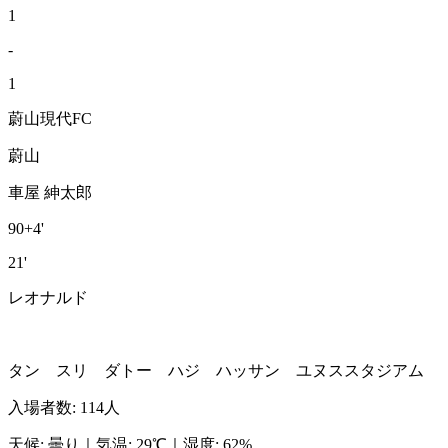
1
-
1
蔚山現代FC
蔚山
車屋 紳太郎
90+4'
21'
レオナルド
タン スリ ダトー ハジ ハッサン ユヌススタジアム
入場者数
:
114人
天候
:
曇り
｜
気温
:
29℃
｜
湿度
:
62%