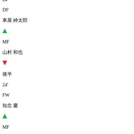
DF
車屋 紳太郎
MF
山村 和也
後半
24'
FW
知念 慶
MF