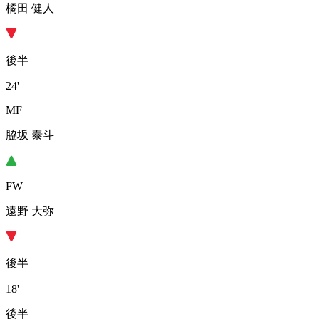
橘田 健人
後半
24'
MF
脇坂 泰斗
FW
遠野 大弥
後半
18'
後半