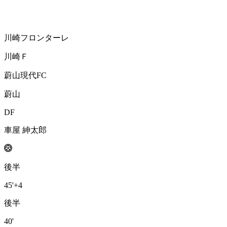
川崎フロンターレ
川崎Ｆ
蔚山現代FC
蔚山
DF
車屋 紳太郎
後半
45'
+4
後半
40'