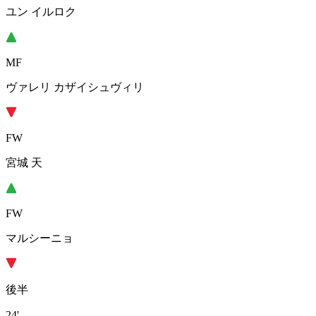
ユン イルロク
MF
ヴァレリ カザイシュヴィリ
FW
宮城 天
FW
マルシーニョ
後半
24'