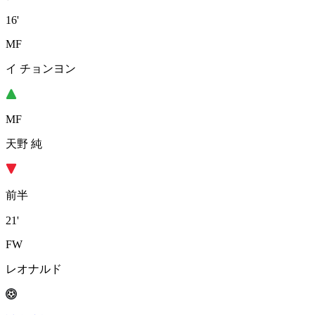
16'
MF
イ チョンヨン
MF
天野 純
前半
21'
FW
レオナルド