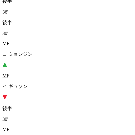
後半
36'
後半
30'
MF
コ ミョンジン
MF
イ ギュソン
後半
30'
MF