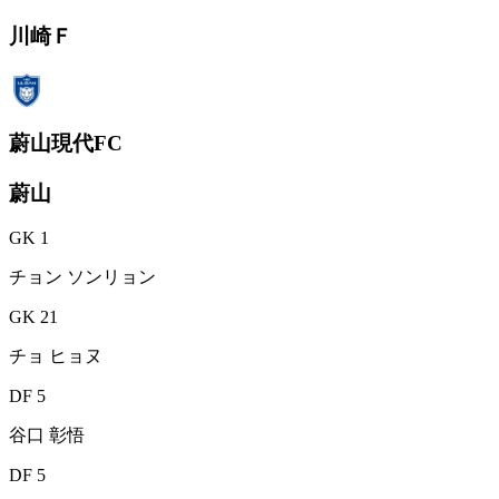
川崎Ｆ
蔚山現代FC
蔚山
GK 1
チョン ソンリョン
GK 21
チョ ヒョヌ
DF 5
谷口 彰悟
DF 5