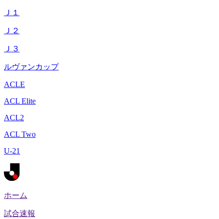
Ｊ１
Ｊ２
Ｊ３
ルヴァンカップ
ACLE
ACL Elite
ACL2
ACL Two
U-21
ホーム
試合速報