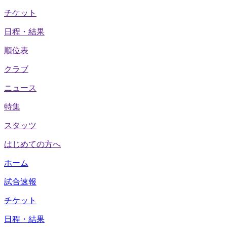
チケット
日程・結果
順位表
クラブ
ニュース
特集
スタッツ
はじめての方へ
ホーム
試合速報
チケット
日程・結果