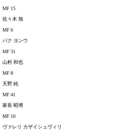
MF 15
佐々木 旭
MF 6
パク ヨンウ
MF 31
山村 和也
MF 8
天野 純
MF 41
家長 昭博
MF 10
ヴァレリ カザイシュヴィリ