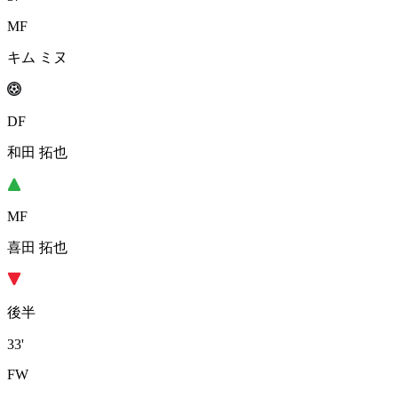
MF
キム ミヌ
DF
和田 拓也
MF
喜田 拓也
後半
33'
FW