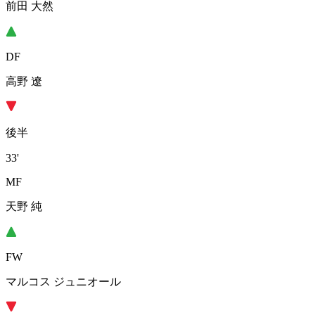
前田 大然
DF
高野 遼
後半
33'
MF
天野 純
FW
マルコス ジュニオール