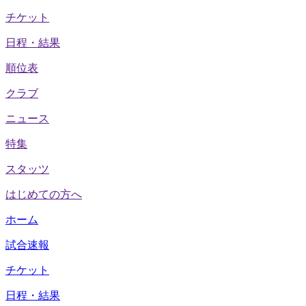
チケット
日程・結果
順位表
クラブ
ニュース
特集
スタッツ
はじめての方へ
ホーム
試合速報
チケット
日程・結果