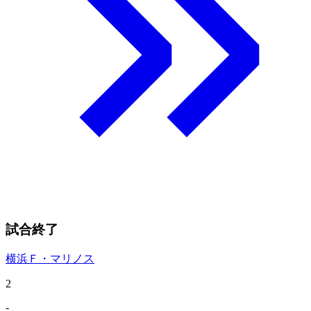
試合終了
横浜Ｆ・マリノス
2
-