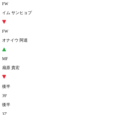
FW
イム サンヒョプ
FW
オナイウ 阿道
MF
扇原 貴宏
後半
39'
後半
37'