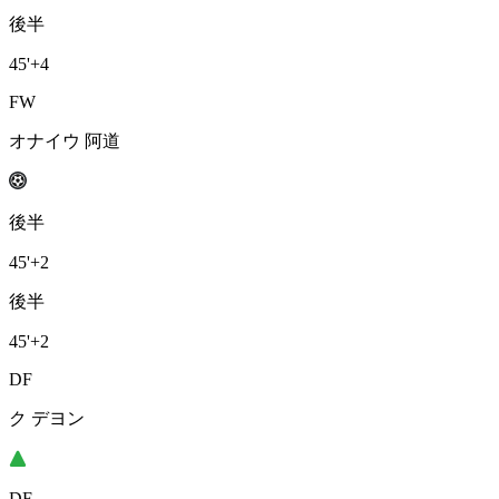
後半
45'
+4
FW
オナイウ 阿道
後半
45'
+2
後半
45'
+2
DF
ク デヨン
DF