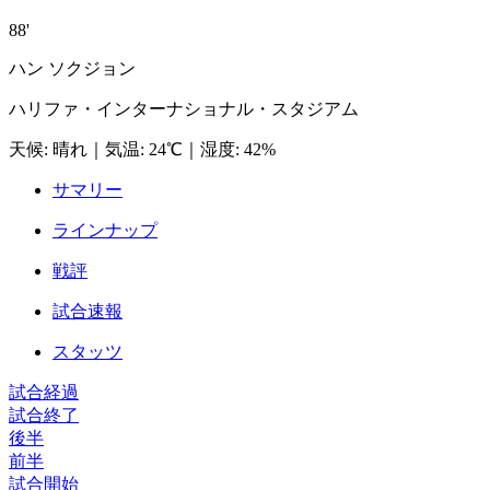
88'
ハン ソクジョン
ハリファ・インターナショナル・スタジアム
天候
:
晴れ
｜
気温
:
24℃
｜
湿度
:
42%
サマリー
ラインナップ
戦評
試合速報
スタッツ
試合経過
試合終了
後半
前半
試合開始