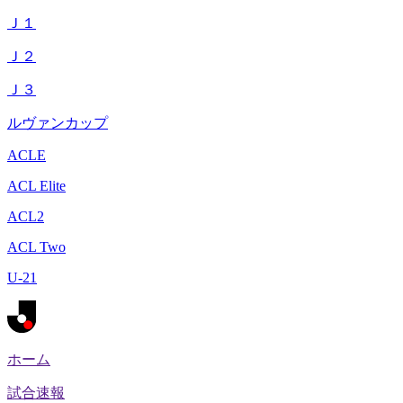
Ｊ１
Ｊ２
Ｊ３
ルヴァンカップ
ACLE
ACL Elite
ACL2
ACL Two
U-21
ホーム
試合速報