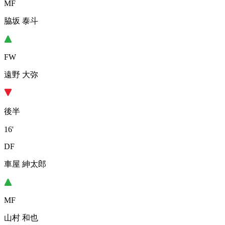
MF
脇坂 泰斗
FW
遠野 大弥
後半
16'
DF
車屋 紳太郎
MF
山村 和也