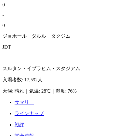
0
-
0
ジョホール ダルル タクジム
JDT
スルタン・イブラヒム・スタジアム
入場者数
:
17,592人
天候
:
晴れ
｜
気温
:
28℃
｜
湿度
:
76%
サマリー
ラインナップ
戦評
試合速報