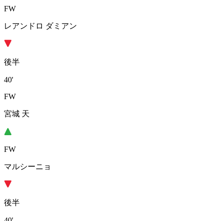
FW
レアンドロ ダミアン
後半
40'
FW
宮城 天
FW
マルシーニョ
後半
40'