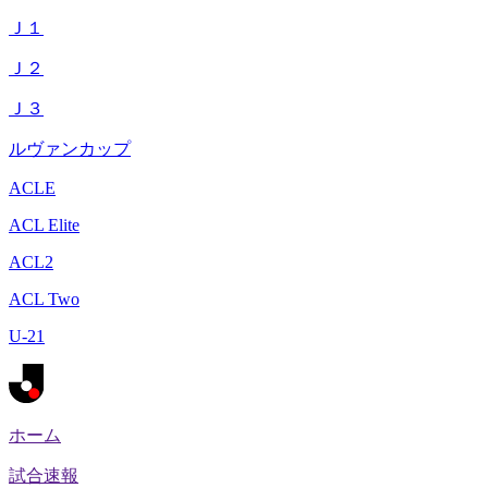
Ｊ１
Ｊ２
Ｊ３
ルヴァンカップ
ACLE
ACL Elite
ACL2
ACL Two
U-21
ホーム
試合速報