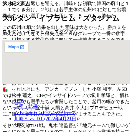
スタジアム
第３節で折り返しを迎える。川崎Ｆは初戦で韓国の蔚山と１
－１で引き分け、２戦目は若手主体の広州FCに対して出場
機会の少ない選手たちを起用して、８－０と大勝した。
スルタン・イブラヒム・スタジアム
この広州FC戦で結果を出した意味は大きかった。勝点３を
スルタン・イブラヒム・スタジアム
加えただけでなく、得失点差＋８はグループで一番の数字
に。目標とする首位突破に向けて一歩前進することができ
た。それにACLに入るまで離脱していた車屋 紳太郎がフル
出場。チャナティップも先発出場し、ともにゴールを決めて
いる。日本代表の山根 視来が出ずっぱりとなっていた右SB
では今季公式戦初スタメンの瀬古 樹が高いプレー強度を見
せてアピールした。小林 悠、知念 慶、宮城 天の３トップも
全員がゴールをマークし、キャプテンマークを巻いた脇坂
泰斗はセットプレーから正確なキックでゴールを演出してい
る。それ以外にも、アンカーでプレーした小塚 和季、左SB
では松井 蓮之、CBやインサイドハーフで塚川 孝輝と、慣れ
TOP
>
ない位置でも選手たちが奮闘したことで、起用の幅ができた
日程・結果
>
といっていい。五十嵐 太陽と高井 幸大はプロデビュー戦
ＡＦＣチャンピオンズリーグ
>
に。彼らを起用したことで主力を休ませることもできた。
川崎Ｆ vs JDT (2022年4月21日)
>
サマリー
そして迎えるJDT戦。鬼木 達監督が「地元チームで難しいゲ
ームになると思っているので、しっかりとした覚悟を持って