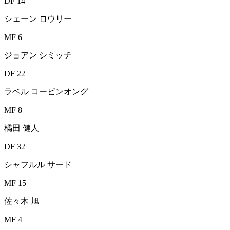
DF 14
シェーン ロウリー
MF 6
ジョアン シミッチ
DF 22
ラベル コービンオング
MF 8
橘田 健人
DF 32
シャフルル サード
MF 15
佐々木 旭
MF 4