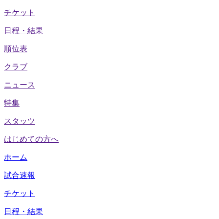
チケット
日程・結果
順位表
クラブ
ニュース
特集
スタッツ
はじめての方へ
ホーム
試合速報
チケット
日程・結果