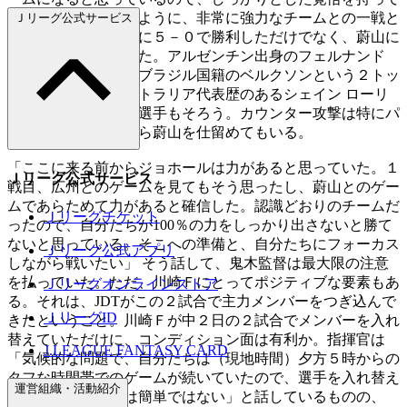
臨みたい」と語ったように、非常に強力なチームとの一戦と
Ｊリーグ公式サービス
なる。JDTは広州FCに５－０で勝利しただけでなく、蔚山に
も２－１で勝ち切った。アルゼンチン出身のフェルナンド
フォレスティエリ、ブラジル国籍のベルクソンという２トッ
プは脅威で、オーストラリア代表歴のあるシェイン ローリ
ー、マレーシア代表選手もそろう。カウンター攻撃は特にパ
ワフルで、その形から蔚山を仕留めてもいる。
「ここに来る前からジョホールは力があると思っていた。１
Ｊリーグ公式サービス
戦目、広州とのゲームを見てもそう思ったし、蔚山とのゲー
ムであらためて力があると確信した。認識どおりのチームだ
Ｊリーグチケット
ったので、自分たちが100％の力をしっかり出さないと勝て
ないと思っている。そこへの準備と、自分たちにフォーカス
Ｊリーグ公式アプリ
しながら戦いたい」 そう話して、鬼木監督は最大限の注意
を払っていた。ただ、川崎Ｆにとってポジティブな要素もあ
Ｊリーグオンラインストア
る。それは、JDTがこの２試合で主力メンバーをつぎ込んで
ＪリーグID
きたということ。川崎Ｆが中２日の２試合でメンバーを入れ
替えていただけに、コンディション面は有利か。指揮官は
J.LEAGUE FANTASY CARD
「気候的な問題で、自分たちは（現地時間）夕方５時からの
タフな時間帯でのゲームが続いていたので、選手を入れ替え
運営組織・活動紹介
ても疲労を抜くのは簡単ではない」と話しているものの、