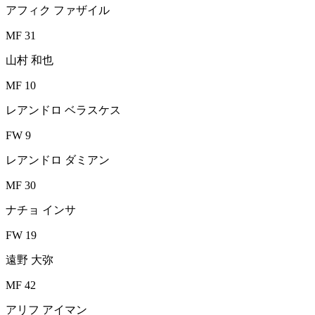
アフィク ファザイル
MF 31
山村 和也
MF 10
レアンドロ ベラスケス
FW 9
レアンドロ ダミアン
MF 30
ナチョ インサ
FW 19
遠野 大弥
MF 42
アリフ アイマン