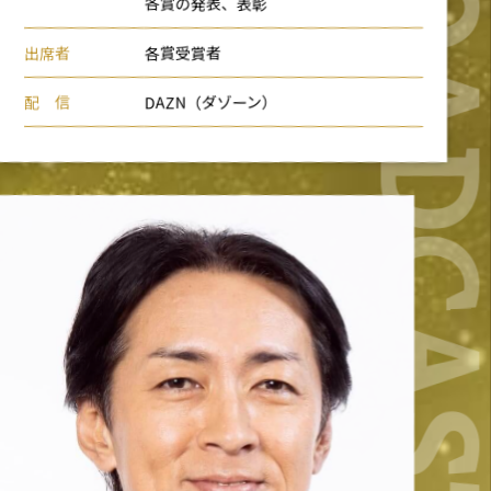
BROADCA
各賞の発表、表彰
出席者
各賞受賞者
配 信
DAZN（ダゾーン）