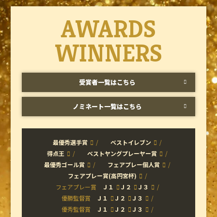
AWARDS
WINNERS
受賞者一覧はこちら
ノミネート一覧はこちら
最優秀選手賞
ベストイレブン
得点王
ベストヤングプレーヤー賞
最優秀ゴール賞
フェアプレー個人賞
フェアプレー賞(高円宮杯)
フェアプレー賞
Ｊ１
Ｊ２
Ｊ３
優勝監督賞
Ｊ１
Ｊ２
Ｊ３
優秀監督賞
Ｊ１
Ｊ２
Ｊ３