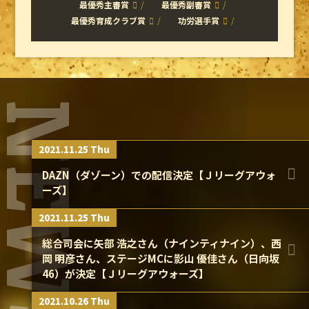
最優秀主審賞
最優秀副審賞
最優秀育成クラブ賞
功労選手賞
NEWS
2021.11.25 Thu
DAZN（ダゾーン）での配信決定【Ｊリーグアウォ
ーズ】
2021.11.25 Thu
総合司会に矢部 浩之さん（ナインティナイン）、西
岡 明彦さん、ステージMCに影山 優佳さん（日向坂
46）が決定【Ｊリーグアウォーズ】
2021.10.26 Thu