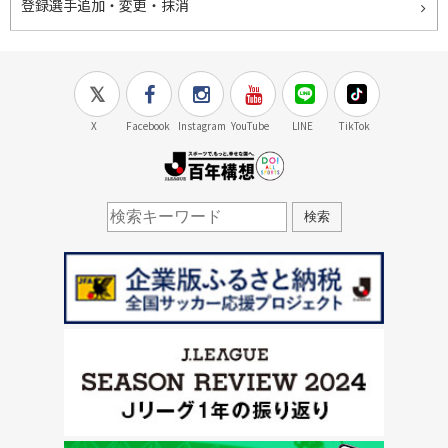
登録選手追加・変更・抹消
X
Facebook
Instagram
YouTube
LINE
TikTok
J.LEAGUE百年構想
検索