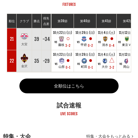
FIXTURES
得失
順位
クラブ
勝点
第39節
第40節
第41節
第42節
点差
10月22日 (日)
10月29日 (日)
11月4日 (土)
11月12日 (日)
○
●
●
●
39
-34
21
vs
vs
vs
vs
大宮
藤枝
甲府
清水
東京Ｖ
3-2
0-2
0-4
0-2
10月22日 (日)
10月29日 (日)
11月4日 (土)
11月12日 (日)
●
●
△
△
35
-29
22
vs
vs
vs
vs
金沢
山形
町田
大分
岡山
0-1
0-1
2-2
1-1
全順位はこちら
試合速報
LIVE SCORES
特集・大会
特集・大会をもっとみる