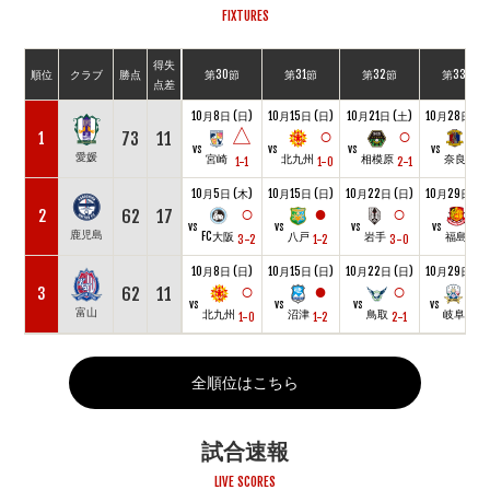
FIXTURES
得失
順位
クラブ
勝点
第30節
第31節
第32節
第33節
点差
10月8日 (日)
10月15日 (日)
10月21日 (土)
10月28日 (土
△
○
○
○
73
11
1
vs
vs
vs
vs
愛媛
宮崎
北九州
相模原
奈良
1-1
1-0
2-1
3-0
10月5日 (木)
10月15日 (日)
10月22日 (日)
10月29日 (日
○
●
○
○
62
17
2
vs
vs
vs
vs
鹿児島
FC大阪
八戸
岩手
福島
3-2
1-2
3-0
1-0
10月8日 (日)
10月15日 (日)
10月22日 (日)
10月29日 (日
○
●
○
△
62
11
3
vs
vs
vs
vs
富山
北九州
沼津
鳥取
岐阜
1-0
1-2
2-1
1-1
全順位はこちら
試合速報
LIVE SCORES