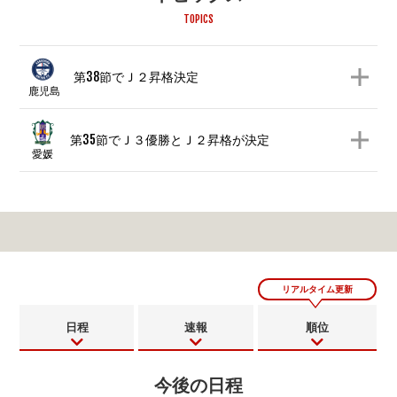
TOPICS
第38節でＪ２昇格決定
鹿児島
第35節でＪ３優勝とＪ２昇格が決定
愛媛
リアルタイム更新
日程
速報
順位
今後の日程