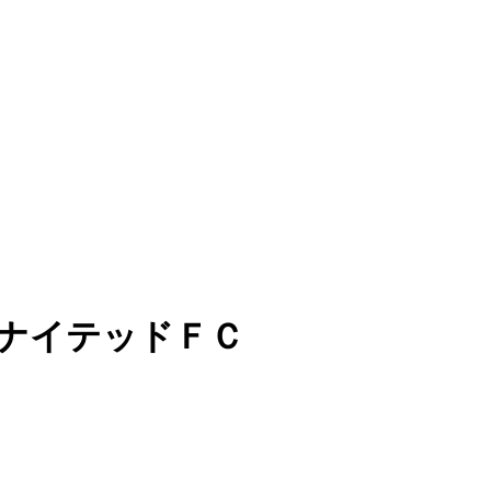
ナイテッドＦＣ