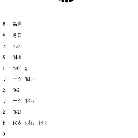
鹿児島県
生年月日
2000/12/3
身長/体重
173cm/66kg
Ｊリーグ初出場
2018/9/2
Ｊリーグ初得点
2023/8/26
日本代表出場試合数
0