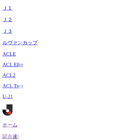
Ｊ１
Ｊ２
Ｊ３
ルヴァンカップ
ACLE
ACL Elite
ACL2
ACL Two
U-21
ホーム
試合速報