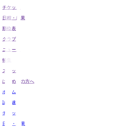
チケット
日程・結果
順位表
クラブ
ニュース
特集
スタッツ
はじめての方へ
ホーム
試合速報
チケット
日程・結果