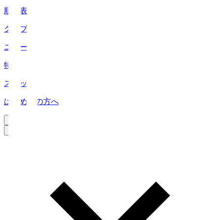
順位表
クラブ
ニュース
特集
スタッツ
はじめての方へ