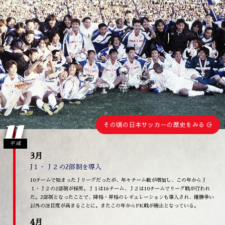
11
その頃の日本サッカーの歴史をみる
平成
3月
J１・Ｊ２の2部制を導入
10チームで始まったＪリーグだったが、年々チーム数が増加し、この年からＪ
１・Ｊ２の2部制が採用。Ｊ１は16チーム、Ｊ２は10チームでリーグ戦が行われ
た。2部制となったことで、降格・昇格のレギュレーションも導入され、優勝争い
以外の注目度が高まることに。またこの年からPK戦が廃止となっている。
4月