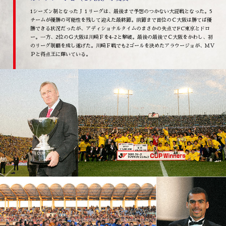
1シーズン制となったＪ１リーグは、最後まで予想のつかない大混戦となった。5
チームが優勝の可能性を残して迎えた最終節。前節まで首位のＣ大阪は勝てば優
勝できる状況だったが、アディショナルタイムのまさかの失点でFC東京とドロ
ー。一方、2位のＧ大阪は川崎Ｆを4-2と撃破。最後の最後でＣ大阪をかわし、初
のリーグ制覇を成し遂げた。川崎Ｆ戦でも2ゴールを決めたアラウージョが、ＭＶ
Ｐと得点王に輝いている。