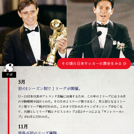
8
その頃の日本サッカーの歴史をみる
平成
3月
初の1シーズン制でＪリーグが開催。
Ｕ－23日本代表がアトランタ五輪に出場するため、この年のＪリーグには３か月
の中断期間が設けられた。そのため２ステージ制ではなく、史上初となる１シー
ズン制でリーグ戦が行われた。これまで行われたチャンピオンシップがなくな
り、代替としてリーグ戦とナビスコカップ上位2チームによる「サントリーカッ
プ」が11月に行われた。
11月
鹿島が初のリーグ優勝。