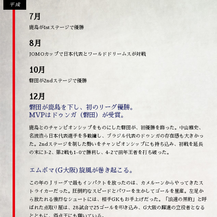
平成
7月
鹿島が1stステージで優勝
8月
JOMOカップで日本代表とワールドドリームスが対戦
10月
磐田が2ndステージで優勝
12月
磐田が鹿島を下し、初のリーグ優勝。
MVPはドゥンガ（磐田）が受賞。
鹿島とのチャンピオンシップをものにした磐田が、初優勝を飾った。中山雅史、
名波浩ら日本代表選手を多数擁し、ブラジル代表のドゥンガの存在感も大きかっ
た。2ndステージを制した勢いをチャンピオンシップにも持ち込み、初戦を延長
の末に3-2、第2戦も1-0で勝利し、4-2で前年王者を打ち破った。
エムボマ(G大阪)旋風が巻き起こる。
この年のＪリーグで最もインパクトを放ったのは、カメルーンからやってきたス
トライカーだった。圧倒的なスピードとパワーを生かしてゴールを量産。左足か
ら放たれる強烈なシュートには、相手GKもお手上げだった。「浪速の黒豹」と呼
ばれた点取り屋は、28試合で25ゴールを叩き込み、G大阪の躍進の立役者となる
とともに、得点王にも輝いている。