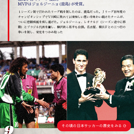
MVPはジョルジーニョ(鹿島)が受賞。
１シーズン制で行われたリーグ戦を制したのは、鹿島だった。Ｊリーグ初年度の
チャンピオンシップでＶ川崎に敗れて以来悔しい思いを味わい続けたチームが、
ついに悲願成就を成し遂げた。ジョルジーニョ、レオナルド（シーズン途中に移
籍）とブラジル代表を擁し、柳沢敦ら若手も台頭。名古屋、横浜Ｆとの三つ巴の
争いを制し、栄光をつかみ取った
9
その頃の日本サッカーの歴史をみる