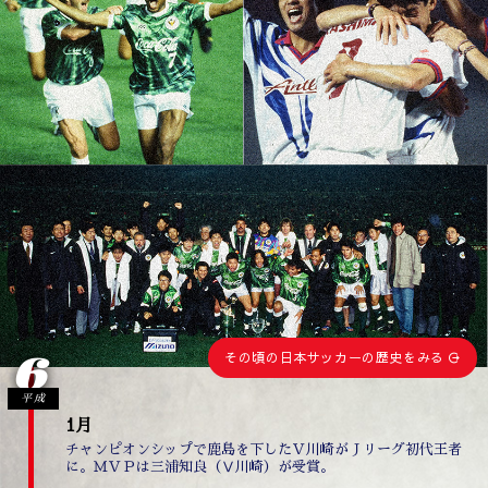
6
その頃の日本サッカーの歴史をみる
平成
1月
チャンピオンシップで鹿島を下したＶ川崎がＪリーグ初代王者
に。ＭＶＰは三浦知良（Ⅴ川崎）が受賞。