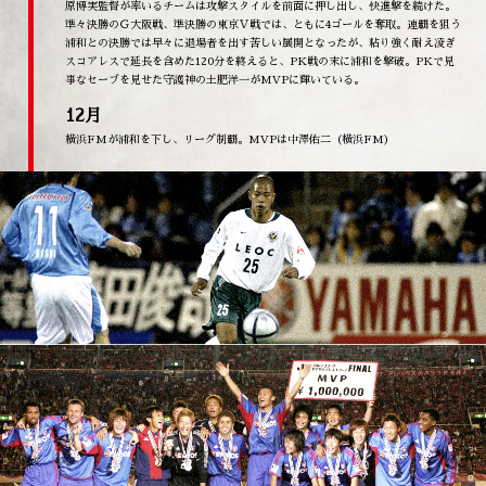
原博実監督が率いるチームは攻撃スタイルを前面に押し出し、快進撃を続けた。
準々決勝のＧ大阪戦、準決勝の東京Ｖ戦では、ともに4ゴールを奪取。連覇を狙う
浦和との決勝では早々に退場者を出す苦しい展開となったが、粘り強く耐え凌ぎ
スコアレスで延長を含めた120分を終えると、PK戦の末に浦和を撃破。PKで見
事なセーブを見せた守護神の土肥洋一がMVPに輝いている。
12月
横浜FMが浦和を下し、リーグ制覇。MVPは中澤佑二（横浜FM）