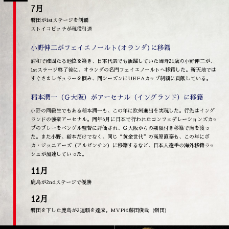
7月
磐田が1stステージを制覇
ストイコビッチが現役引退
小野伸二がフェイエノールト(オランダ)に移籍
浦和で確固たる地位を築き、日本代表でも活躍していた当時21歳の小野伸二が、
1stステージ終了後に、オランダの名門フェイエノールトへ移籍した。新天地では
すぐさまレギュラーを掴み、同シーズンにUEFAカップ制覇に貢献している。
稲本潤一（Ｇ大阪）がアーセナル（イングランド）に移籍
小野の同級生でもある稲本潤一も、この年に欧州進出を実現した。行先はイング
ランドの強豪アーセナル。同年6月に日本で行われたコンフェデレーションズカッ
プのプレーをベンゲル監督に評価され、Ｇ大阪からの期限付き移籍で海を渡っ
た。また小野、稲本だけでなく、同じ“黄金世代”の高原直泰も、この年にボ
カ・ジュニアーズ（アルゼンチン）に移籍するなど、日本人選手の海外移籍ラッ
シュが加速していった。
11月
鹿島が2ndステージで優勝
12月
磐田を下した鹿島が2連覇を達成。MVPは藤田俊哉（磐田）