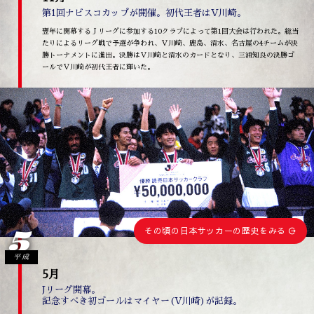
第1回ナビスコカップが開催。初代王者はV川崎。
翌年に開幕するＪリーグに参加する10クラブによって第1回大会は行われた。総当
たりによるリーグ戦で予選が争われ、Ｖ川崎、鹿島、清水、名古屋の4チームが決
勝トーナメントに進出。決勝はＶ川崎と清水のカードとなり、三浦知良の決勝ゴ
ールでＶ川崎が初代王者に輝いた。
5
その頃の日本サッカーの歴史をみる
平成
5月
Jリーグ開幕。
記念すべき初ゴールはマイヤー(V川崎)が記録。