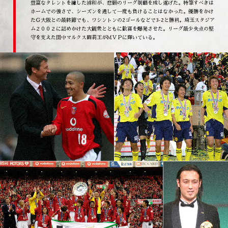
豊富なタレントを擁した浦和が、悲願のリーグ制覇を成し遂げた。特筆すべきは
ホームでの強さで、シーズンを通して一度も負けることはなかった。優勝をかけ
たＧ大阪との最終節でも、ワシントンの2ゴールなどで3-2と勝利。埼玉スタジア
ム２００２に詰めかけた大観衆とともに歓喜を爆発させた。リーグ最少失点の堅
守を支えた田中マルクス闘莉王がＭＶＰに輝いている。