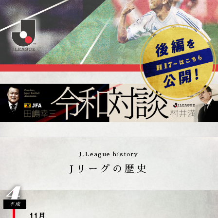
J.League history
Jリーグの歴史
4
平成
11月