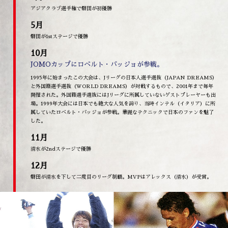
アジアクラブ選手権で磐田が初優勝
5月
磐田が1stステージで優勝
10月
JOMOカップにロベルト・バッジョが参戦。
1995年に始まったこの大会は、Jリーグの日本人選手選抜（JAPAN DREAMS）
と外国籍選手選抜（WORLD DREAMS）が対戦するもので、2001年まで毎年
開催された。外国籍選手選抜にはJリーグに所属していないゲストプレーヤーも出
場。1999年大会には日本でも絶大な人気を誇り、当時インテル（イタリア）に所
属していたロベルト・バッジョが参戦。華麗なテクニックで日本のファンを魅了
した。
11月
清水が2ndステージで優勝
12月
磐田が清水を下して二度目のリーグ制覇。MVPはアレックス（清水）が受賞。