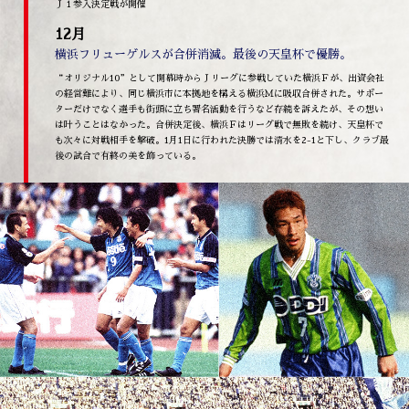
Ｊ１参入決定戦が開催
12月
横浜フリューゲルスが合併消滅。最後の天皇杯で優勝。
“オリジナル10”として開幕時からＪリーグに参戦していた横浜Ｆが、出資会社
の経営難により、同じ横浜市に本拠地を構える横浜Ｍに吸収合併された。サポー
ターだけでなく選手も街頭に立ち署名活動を行うなど存続を訴えたが、その想い
は叶うことはなかった。合併決定後、横浜Ｆはリーグ戦で無敗を続け、天皇杯で
も次々に対戦相手を撃破。1月1日に行われた決勝では清水を2-1と下し、クラブ最
後の試合で有終の美を飾っている。