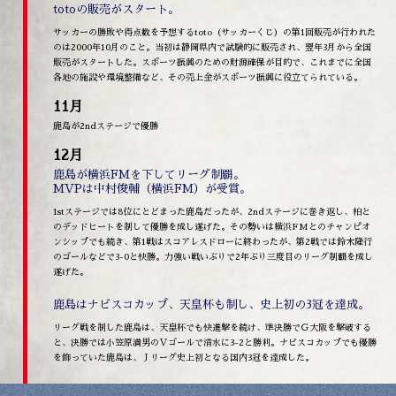
totoの販売がスタート。
サッカーの勝敗や得点数を予想するtoto（サッカーくじ）の第1回販売が行われた
のは2000年10月のこと。当初は静岡県内で試験的に販売され、翌年3月から全国
販売がスタートした。スポーツ振興のための財源確保が目的で、これまでに全国
各地の施設や環境整備など、その売上金がスポーツ振興に役立てられている。
11月
鹿島が2ndステージで優勝
12月
鹿島が横浜FMを下してリーグ制覇。
MVPは中村俊輔（横浜FM）が受賞。
1stステージでは8位にとどまった鹿島だったが、2ndステージに巻き返し、柏と
のデッドヒートを制して優勝を成し遂げた。その勢いは横浜FMとのチャンピオ
ンシップでも続き、第1戦はスコアレスドローに終わったが、第2戦では鈴木隆行
のゴールなどで3-0と快勝。力強い戦いぶりで2年ぶり三度目のリーグ制覇を成し
遂げた。
鹿島はナビスコカップ、天皇杯も制し、史上初の3冠を達成。
リーグ戦を制した鹿島は、天皇杯でも快進撃を続け、準決勝でＧ大阪を撃破する
と、決勝では小笠原満男のＶゴールで清水に3-2と勝利。ナビスコカップでも優勝
を飾っていた鹿島は、Ｊリーグ史上初となる国内3冠を達成した。