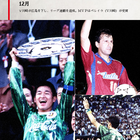
12月
Ⅴ川崎が広島を下し、リーグ連覇を達成。ＭＶＰはペレイラ（Ｖ川崎）が受賞