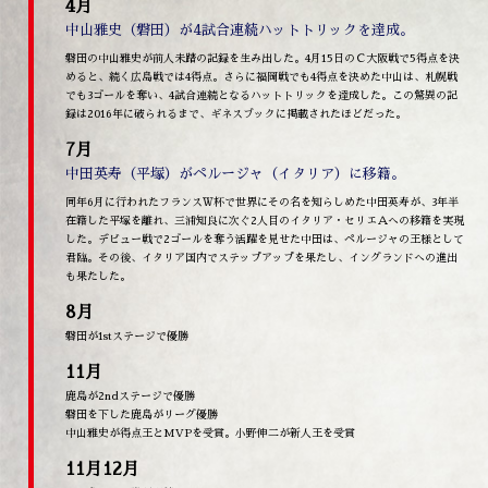
4月
中山雅史（磐田）が4試合連続ハットトリックを達成。
磐田の中山雅史が前人未踏の記録を生み出した。4月15日のＣ大阪戦で5得点を決
めると、続く広島戦では4得点。さらに福岡戦でも4得点を決めた中山は、札幌戦
でも3ゴールを奪い、4試合連続となるハットトリックを達成した。この驚異の記
録は2016年に破られるまで、ギネスブックに掲載されたほどだった。
7月
中田英寿（平塚）がペルージャ（イタリア）に移籍。
同年6月に行われたフランスＷ杯で世界にその名を知らしめた中田英寿が、3年半
在籍した平塚を離れ、三浦知良に次ぐ2人目のイタリア・セリエＡへの移籍を実現
した。デビュー戦で2ゴールを奪う活躍を見せた中田は、ペルージャの王様として
君臨。その後、イタリア国内でステップアップを果たし、イングランドへの進出
も果たした。
8月
磐田が1stステージで優勝
11月
鹿島が2ndステージで優勝
磐田を下した鹿島がリーグ優勝
中山雅史が得点王とMVPを受賞。小野伸二が新人王を受賞
11月12月