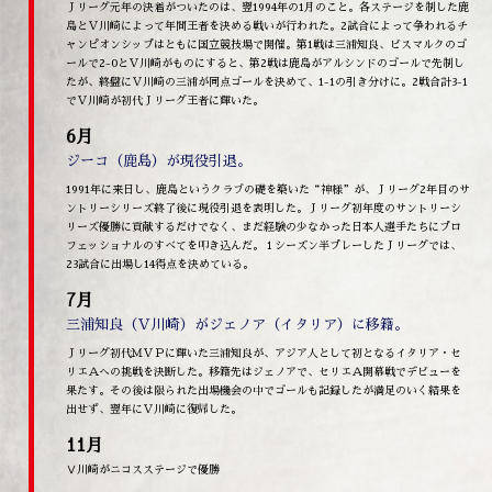
Ｊリーグ元年の決着がついたのは、翌1994年の1月のこと。各ステージを制した鹿
島とＶ川崎によって年間王者を決める戦いが行われた。2試合によって争われるチ
ャンピオンシップはともに国立競技場で開催。第1戦は三浦知良、ビスマルクのゴ
ールで2-0とＶ川崎がものにすると、第2戦は鹿島がアルシンドのゴールで先制し
たが、終盤にＶ川崎の三浦が同点ゴールを決めて、1-1の引き分けに。2戦合計3-1
でＶ川崎が初代Ｊリーグ王者に輝いた。
6月
ジーコ（鹿島）が現役引退。
1991年に来日し、鹿島というクラブの礎を築いた“神様”が、Ｊリーグ2年目のサ
ントリーシリーズ終了後に現役引退を表明した。Ｊリーグ初年度のサントリーシ
リーズ優勝に貢献するだけでなく、まだ経験の少なかった日本人選手たちにプロ
フェッショナルのすべてを叩き込んだ。１シーズン半プレーしたＪリーグでは、
23試合に出場し14得点を決めている。
7月
三浦知良（Ｖ川崎）がジェノア（イタリア）に移籍。
Ｊリーグ初代ＭＶＰに輝いた三浦知良が、アジア人として初となるイタリア・セ
リエＡへの挑戦を決断した。移籍先はジェノアで、セリエＡ開幕戦でデビューを
果たす。その後は限られた出場機会の中でゴールも記録したが満足のいく結果を
出せず、翌年にＶ川崎に復帰した。
11月
Ⅴ川崎がニコスステージで優勝