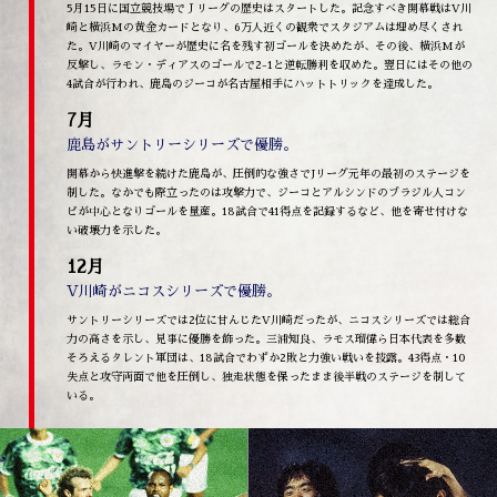
5月15日に国立競技場でＪリーグの歴史はスタートした。記念すべき開幕戦はV川
崎と横浜Mの黄金カードとなり、6万人近くの観衆でスタジアムは埋め尽くされ
た。V川崎のマイヤーが歴史に名を残す初ゴールを決めたが、その後、横浜Mが
反撃し、ラモン・ディアスのゴールで2-1と逆転勝利を収めた。翌日にはその他の
4試合が行われ、鹿島のジーコが名古屋相手にハットトリックを達成した。
7月
鹿島がサントリーシリーズで優勝。
開幕から快進撃を続けた鹿島が、圧倒的な強さでJリーグ元年の最初のステージを
制した。なかでも際立ったのは攻撃力で、ジーコとアルシンドのブラジル人コン
ビが中心となりゴールを量産。18試合で41得点を記録するなど、他を寄せ付けな
い破壊力を示した。
12月
V川崎がニコスシリーズで優勝。
サントリーシリーズでは2位に甘んじたV川崎だったが、ニコスシリーズでは総合
力の高さを示し、見事に優勝を飾った。三浦知良、ラモス瑠偉ら日本代表を多数
そろえるタレント軍団は、18試合でわずか2敗と力強い戦いを披露。43得点・10
失点と攻守両面で他を圧倒し、独走状態を保ったまま後半戦のステージを制して
いる。