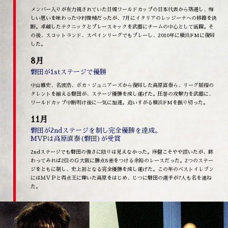
メンバー入りが有力視されていた日韓ワールドカップの日本代表から落選し、悔
しい思いを味わった中村俊輔だったが、7月にイタリアのレッジーナへの移籍を決
断。卓越したテクニックとプレースキックを武器にチームの中心として活躍。そ
の後、スコットランド、スペインリーグでもプレーし、2010年に横浜FMに復帰
した。
8月
磐田が1stステージで優勝
中山雅史、名波浩、ボカ・ジュニアーズから復帰した高原直泰ら、リーグ屈指の
タレントを揃える磐田が、ステージ優勝を成し遂げた。圧巻の攻撃力を武器に、
ワールドカップ中断明け後に一気に加速。追いすがる横浜FMを振り切った。
11月
磐田が2ndステージを制し完全優勝を達成。
MVPは高原直泰(磐田)が受賞
2ndステージでも磐田の強さに陰りは見えなかった。序盤こそやや躓いたが、終
わってみれば2位のＧ大阪に勝点8差をつける余裕のレースだった。2つのステー
ジをともに制し、史上初となる完全優勝を成し遂げた。この年のベストイレブン
にはＭＶＰと得点王に輝いた高原をはじめ、じつに磐田の選手が7人も名を連ね
た。