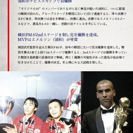
浦和がナビスコカップで初優勝
“オリジナル10”のメンバーでありながら長く無冠が続いた浦和に、ついに歓喜
の瞬間が訪れた。グループステージを磐田に次いで2位で通過すると、準々決勝で
はFC東京、準決勝では清水を撃破し、決勝に進出。決勝ではエメルソンの2ゴー
ルなどで、鹿島を4-0と一蹴し、悲願の初タイトルを手にしている。
横浜FMが2ndステージを制し完全優勝を達成。
MVPはエメルソン（浦和）が受賞
岡田武史監督を迎えた横浜FMが、前年の磐田に次いで完全優勝を達成した。磐
田を勝点1差で上回り1stステージで優勝すると、2ndステージでは優勝を争ってい
た磐田を最終節の直接対決で撃破。同じく優勝の可能性があった鹿島が他会場で
引き分けたことで、優勝が決定。史上稀にみる大混戦を制した。