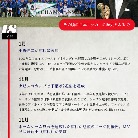
18
その頃の日本サッカーの歴史をみる
平成
1月
小野伸二が浦和に復帰
2001年にフェイエノールト（オランダ）へ移籍した小野伸二が、5シーズンぶり
に浦和に復帰した。UEFAカップ優勝など欧州で輝かしいキャリアを積んだ天才
の帰還は、悲願のリーグ制覇を狙う浦和にとっての最大の補強となった。
11月
ナビスコカップで千葉が2連覇を達成
前年にナビスコカップ初優勝を飾った千葉が、この年も快進撃を続けた。イビチ
ャ・オシム監督が日本代表監督に就任したことで、シーズン途中に体制が変更。
息子のアマル・オシム監督の下で決勝トーナメントを勝ち上がり、ファイナルで
は鹿島に2-0と快勝。先制ゴールを決めた水野晃樹が大会MVPに輝いている。
11月
ホームゲーム無敗を達成した浦和が悲願のリーグ初優勝。ＭＶ
Ｐは闘莉王（浦和）が受賞