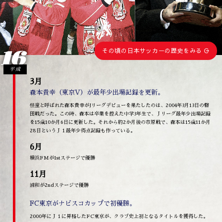
16
その頃の日本サッカーの歴史をみる
平成
3月
森本貴幸（東京V）が最年少出場記録を更新。
怪童と呼ばれた森本貴幸がJリーグデビューを果たしたのは、2004年3月13日の磐
田戦だった。この時、森本は卒業を控えた中学3年生で、Ｊリーグ最年少出場記録
を15歳10か月6日に更新した。それから約2か月後の市原戦で、森本は15歳11か月
28日というＪ１最年少得点記録も作っている。
6月
横浜FMが1stステージで優勝
11月
浦和が2ndステージで優勝
FC東京がナビスコカップで初優勝。
2000年にＪ１に昇格したFC東京が、クラブ史上初となるタイトルを獲得した。