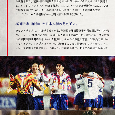
ムを蘇らせた。就任当初は結果を出せなかったが、徐々にそのスタイルを浸透さ
せ、サントリーシリーズで4位と躍進。ニコスシリーズでは優勝争いに絡み、2位
と飛躍を遂げている。チームの中心を担ったストイコビッチの存在も大き
く、“ピクシー”は優勝チーム以外で初のＭＶＰに輝いた。
福田正博（浦和）が日本人初の得点王に。
ラモン・ディアス、オルデネビッツと2年連続で外国籍選手が得点王に輝いていた
が、Ｊリーグ3年目のこの年、初の日本人得点王が誕生した。浦和のエースに君臨
した福田正博は開幕からゴールを量産し、チームの躍進を牽引。50試合で32ゴー
ルを叩き込み、トップスコアラーの栄誉を手にした。得意のドリブルからフィニ
ッシュを見舞うだけでなく、“職人”と呼ばれるほど、ＰＫでの得点も多かった