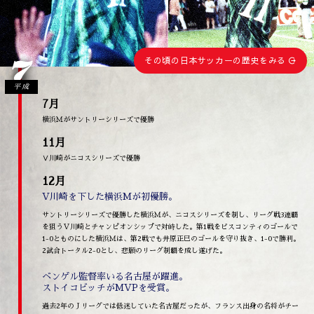
7
その頃の日本サッカーの歴史をみる
平成
7月
横浜Ｍがサントリーシリーズで優勝
11月
Ⅴ川崎がニコスシリーズで優勝
12月
V川崎を下した横浜Mが初優勝。
サントリーシリーズで優勝した横浜Ｍが、ニコスシリーズを制し、リーグ戦3連覇
を狙うＶ川崎とチャンピオンシップで対峙した。第1戦をビスコンティのゴールで
1-0とものにした横浜Ｍは、第2戦でも井原正巳のゴールを守り抜き、1-0で勝利。
2試合トータル2-0とし、悲願のリーグ制覇を成し遂げた。
ベンゲル監督率いる名古屋が躍進。
ストイコビッチがMVPを受賞。
過去2年のＪリーグでは低迷していた名古屋だったが、フランス出身の名将がチー