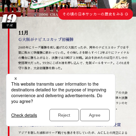
19
その頃の日本サッカーの歴史をみる
平成
11月
Ｇ大阪がナビスコカップ初優勝
2005年にリーグ優勝を成し遂げたＧ大阪だったが、同年のナビスコカップでは千
葉に敗れて準優勝に終わっていた。その悔しさを晴らすべく2年ぶりにファイナル
の舞台に勝ち上がると、決勝では川崎Ｆと対戦。試合を決めたのは売りだし中の
安田理大だった。55分にこぼれ球を押し込んで、先制ゴールをマーク。この1点を
守り抜き、大会初優勝を飾った。
11月
浦和が初のアジア王者に輝く
圧倒的な強さで前年のリーグ王者に輝いた浦和は、初参戦となったアジアの大会
でも力強い戦いを披露。グループステージを危なげなく勝ち上がると、準々決勝
で全北現代、準決勝で城南一和と韓国勢を立て続けに撃破。決勝ではイランのセ
パハンを2戦合計3-1と下し、日本勢として初のＡＣＬ優勝を成し遂げた。
12月
鹿島が逆転でリーグ制覇。ＭＶＰはポンテ（浦和）が受賞
アジアを制した浦和がリーグ戦でも強さを示していたが、ＡＣＬとの両立による