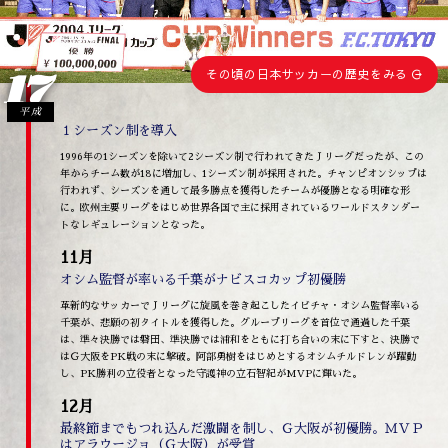
17
その頃の日本サッカーの歴史をみる
平成
１シーズン制を導入
1996年の1シーズンを除いて2シーズン制で行われてきたＪリーグだったが、この
年からチーム数が18に増加し、1シーズン制が採用された。チャンピオンシップは
行われず、シーズンを通して最多勝点を獲得したチームが優勝となる明確な形
に。欧州主要リーグをはじめ世界各国で主に採用されているワールドスタンダー
トなレギュレーションとなった。
11月
オシム監督が率いる千葉がナビスコカップ初優勝
革新的なサッカーでＪリーグに旋風を巻き起こしたイビチャ・オシム監督率いる
千葉が、悲願の初タイトルを獲得した。グループリーグを首位で通過した千葉
は、準々決勝では磐田、準決勝では浦和をともに打ち合いの末に下すと、決勝で
はＧ大阪をPK戦の末に撃破。阿部勇樹をはじめとするオシムチルドレンが躍動
し、PK勝利の立役者となった守護神の立石智紀がMVPに輝いた。
12月
最終節までもつれ込んだ激闘を制し、Ｇ大阪が初優勝。ＭＶＰ
はアラウージョ（Ｇ大阪）が受賞