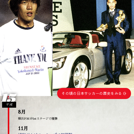
15
その頃の日本サッカーの歴史をみる
平成
8月
横浜FMが1stステージで優勝
11月