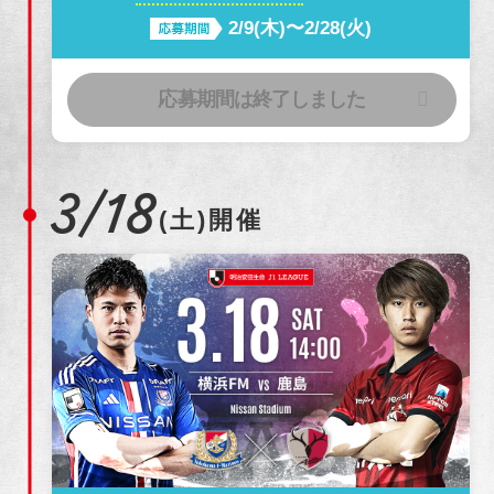
2/9(木)〜2/28(火)
応募期間は終了しました
3/18
(土)開催