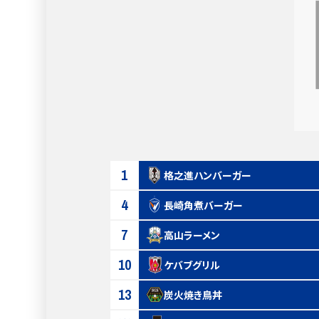
1
格之進ハンバーガー
4
長崎角煮バーガー
7
高山ラーメン
10
ケバブグリル
13
炭火焼き鳥丼