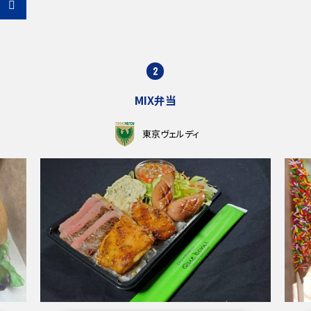
2
MIX弁当
東京ヴェルディ