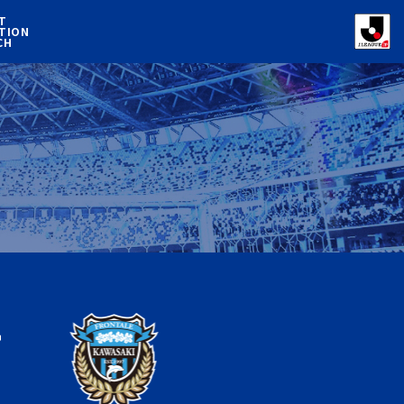
T
TION
CH