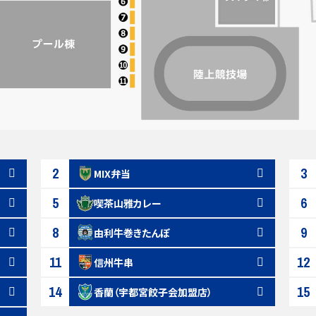
2
3
MIX弁当
5
6
喫茶山雅カレー
8
9
由利牛巻きたんぽ
11
12
信州牛串
14
15
香蘭（宇都宮餃子会加盟店）