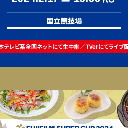
国立競技場
本テレビ系全国ネットにて生中継
／
TVerにてライブ